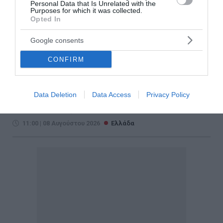
Personal Data that Is Unrelated with the
τουρισμό: Νέοι κανόνες για
Purposes for which it was collected.
Opted In
Airbnb, ξενοδοχεία, νησιά και
Google consents
περιοχές Natura
CONFIRM
Νέους κανόνες για την τουριστική ανάπτυξη, τις
ξενοδοχειακές επενδύσεις, τις βραχυχρόνιες
μισθώσεις τύπου Airbnb και την προστασία των
Data Deletion
Data Access
Privacy Policy
νησιών και των περιοχών Natura θεσπίζει το νέο
Ειδικό Χωροταξικό Πλαίσιο γι...
11:00 | 08 Αυγούστου 2026
Ελλάδα