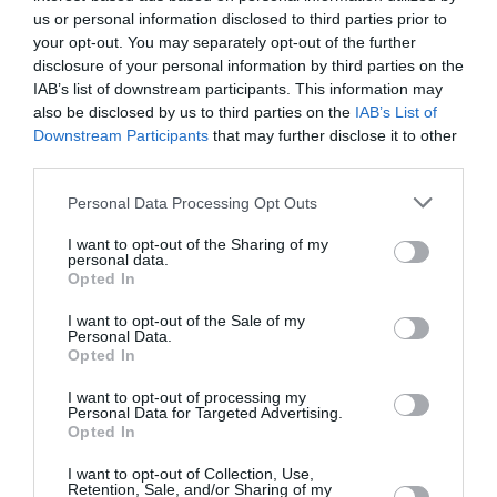
ομορφιά, τις εντυπωσιακές παραλίες, τα
us or personal information disclosed to third parties prior to
παραδοσιακά χωριά, τα σηματοδοτημένα μονοπάτια
your opt-out. You may separately opt-out of the further
και τη σημαντική πολιτιστική της κληρονομιά.
disclosure of your personal information by third parties on the
IAB’s list of downstream participants. This information may
15:45 | 08 Αυγούστου 2026
Ελλάδα
also be disclosed by us to third parties on the
IAB’s List of
Downstream Participants
that may further disclose it to other
third parties.
Please note that this website/app uses one or more Google
Personal Data Processing Opt Outs
services and may gather and store information including but
not limited to your visit or usage behaviour. You may click to
I want to opt-out of the Sharing of my
personal data.
grant or deny consent to Google and its third-party tags to
Opted In
use your data for below specified purposes in below Google
consent section.
I want to opt-out of the Sale of my
Personal Data.
Opted In
I want to opt-out of processing my
Personal Data for Targeted Advertising.
Opted In
I want to opt-out of Collection, Use,
Νέο χωροταξικό για τον
Retention, Sale, and/or Sharing of my