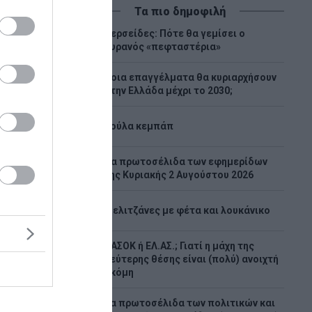
Τα πιο δημοφιλή
Περσείδες: Πότε θα γεμίσει ο
1
ουρανός «πεφταστέρια»
Ποια επαγγέλματα θα κυριαρχήσουν
2
στην Ελλάδα μέχρι το 2030;
3
Λούλα κεμπάπ
Tα πρωτοσέλιδα των εφημερίδων
4
της Κυριακής 2 Αυγούστου 2026
γγελίες
5
Μελιτζάνες με φέτα και λουκάνικο
ΠΑΣΟΚ ή ΕΛ.ΑΣ.; Γιατί η μάχη της
6
δεύτερης θέσης είναι (πολύ) ανοιχτή
τη
ακόμη
σε 20
Τα πρωτοσέλιδα των πολιτικών και
δρο της
7