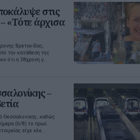
ποκάλυψε στις
 – «Τότε άρχισα
χρονης Βρετανίδας,
από την κατάθεση της
 ότι η 38χρονη γ...
σαλονίκης –
βετία
ρό Θεσσαλονίκης, καθώς
μερα (6/8) το πρωί.
αιρείας είχε κλε...