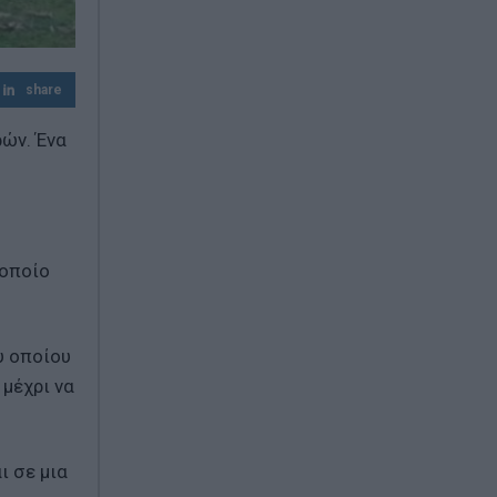
Χαλκίδα: Στο νοσοκομείο 35χρονη που
έπεσε από την Υψηλή γέφυρα
share
ρών. Ένα
 οποίο
υ οποίου
 μέχρι να
ι σε μια