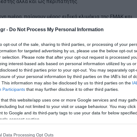
βέστης αλλά και ως περιπατητής.
ενη ημέρα, παίρνουν μέρος ειδικά κλιμάκια της ΕΜΑΚ και
ροσβέστες, αστυνομικοί, εθελοντές του ΟΦΚΑΘ (με 10 ε
gr -
Do Not Process My Personal Information
ήματα 4χ4), η ΕΠΟΜΕΑ Σιντικής, η Πολιτική Προστασία του
to opt-out of the sale, sharing to third parties, or processing of your per
formation for targeted advertising by us, please use the below opt-out s
Φλώρινας στην Banda Entopica»
r selection. Please note that after your opt-out request is processed y
eing interest-based ads based on personal information utilized by us or
ολογηθεί την Τρίτη πήρε ο γιος της
disclosed to third parties prior to your opt-out. You may separately opt-
losure of your personal information by third parties on the IAB’s list of
ισμό ύποπτου αντικειμένου
. This information may also be disclosed by us to third parties on the
IA
Participants
that may further disclose it to other third parties.
 that this website/app uses one or more Google services and may gath
ο Lykavitos.gr στο Google News
including but not limited to your visit or usage behaviour. You may click 
ώτοι όλες τις ειδήσεις
 to Google and its third-party tags to use your data for below specifi
ogle consent section.
l Data Processing Opt Outs