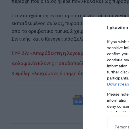
περιοχή που ο ίδιος ήξερε πολύ καλά και ως πυροσ
Στην επιχείρηση εντοπισμού του, για τρίτη συνεχόμ
εκπαιδευμένος σκύλος, πυροσβέστες, εθελοντές πυ
Lykavitos.
από το ορειβατικό τμήμα, 2 χειριστές Drone και οχ
Σιντικής, και ο Κυνηγετικός Σύλλογος Ροδόπολης.
If you wish 
sensitive in
ΣΥΡΙΖΑ: «Απαράδεκτη η λογοκρισία του Δημάρχου 
confirm you
continue se
Δολοφονία Ελένης Παπαδοπούλου: Προθεσμία να απ
information 
further disc
Κυψέλη: Ελεγχόμενη έκρηξη έπειτα από τον εντοπ
participants
Downstream 
Please note
Ακολουθήστε τ
information 
και μάθετε πρ
deny consent
in below Go
Persona