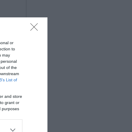
θελοντές
 Δήμου
sonal or
ection to
ou may
 personal
out of the
 downstream
B’s List of
er and store
to grant or
ed purposes