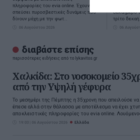
πληροφορίες του evia online. Έχουν
έξι εβδομάδ
σπεύσει πυροσβεστικές δυνάμεις που
δεκαήμερο τ
δίνουν μάχη με την φωτ...
τρίτο δεκαή.
06 Αυγούστου 2026
06 Αυγούσ
διαβάστε επίσης
περισσότερες ειδήσεις από το lykavitos.gr
Χαλκίδα: Στο νοσοκομείο 35χ
από την Υψηλή γέφυρα
Το μεσημέρι της Πέμπτης η 35χρονη που απειλούσε να
έπεσε αλλά στην θάλασσα με αποτέλεσμα να έχει χτυ
αποκλειστικές πληροφορίες του evia online. Λουόμενος
19:03 | 06 Αυγούστου 2026
Ελλάδα