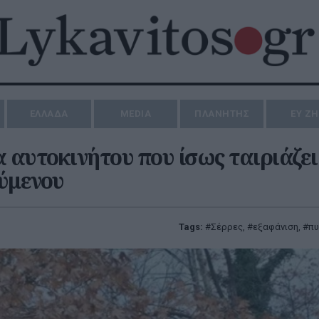
ΕΛΛΑΔΑ
MEDIA
ΠΛΑΝΗΤΗΣ
ΕΥ Ζ
 αυτοκινήτου που ίσως ταιριάζει
ύμενου
Tags:
Σέρρες
,
εξαφάνιση
,
π