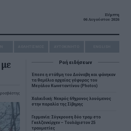
Πέμπτη
06 Αυγούστου 2026
ΗΝ
ΑΘΛΗΤΙΣΜΟΣ
AYTOKINHTO
ENGLISH
 με
Ροή ειδήσεων
Έπεσε η στάθμη του Δούναβη και φάνηκαν
τα θεμέλια αρχαίας γέφυρας του
Μεγάλου Κωνσταντίνου (Photos)
υροσβέστης
Χαλκιδική: Νεκρός 69χρονος λουόμενος
στην παραλία της Σίβηρης
Γερμανία: Σύγκρουση δύο τραμ στο
Γκελζενκίρχεν – Τουλάχιστον 25
τραυματίες