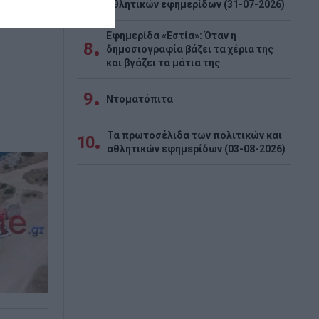
αθλητικών εφημερίδων (31-07-2026)
Εφημερίδα «Εστία»: Όταν η
8
δημοσιογραφία βάζει τα χέρια της
και βγάζει τα μάτια της
9
Ντοματόπιτα
Τα πρωτοσέλιδα των πολιτικών και
10
αθλητικών εφημερίδων (03-08-2026)