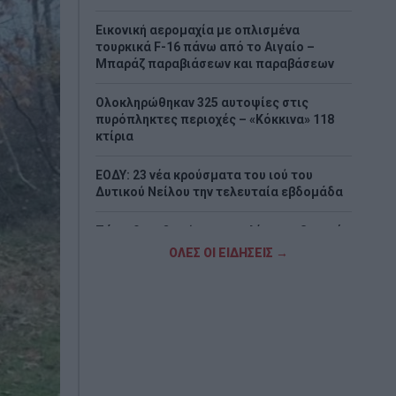
Εικονική αερομαχία με οπλισμένα
τουρκικά F-16 πάνω από το Αιγαίο –
Μπαράζ παραβιάσεων και παραβάσεων
Ολοκληρώθηκαν 325 αυτοψίες στις
πυρόπληκτες περιοχές – «Κόκκινα» 118
κτίρια
ΕΟΔΥ: 23 νέα κρούσματα του ιού του
Δυτικού Νείλου την τελευταία εβδομάδα
Ζάκυνθος: Οκτώ καταγγελίες για βιασμό
μέσα σε 20 ημέρες
ΟΛΕΣ ΟΙ ΕΙΔΗΣΕΙΣ →
Αργολίδα: Προφυλακίστηκαν οι δύο Ινδοί
για τη δολοφονία του 58χρονου
ψυχολόγου
Η μυστική συνάντηση του Πεζεσκιάν με
τον Χαμενεΐ στο πίσω μέρος αυτοκινήτου
με φιμέ τζάμια