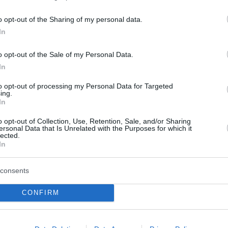
o opt-out of the Sharing of my personal data.
In
o opt-out of the Sale of my Personal Data.
In
to opt-out of processing my Personal Data for Targeted
ing.
In
o opt-out of Collection, Use, Retention, Sale, and/or Sharing
ersonal Data that Is Unrelated with the Purposes for which it
lected.
ινούν οι δασικές
Ζάκυνθος: Οκτώ κατα
In
Oι έξι πιο
για βιασμό μέσα σε 20
νες εβδομάδες του
ημέρες
consents
Ανησυχία έχουν προκαλέσει σ
CONFIRM
Ζάκυνθο οι οκτώ καταγγελίες
των μεγάλων πυρκαγιών
τουριστριών για βιασμό μέσα 
 από το 2007 μέχρι και
ημέρες. Σύμφωνα με τον πρόε
εικνύει ότι η περίοδος των