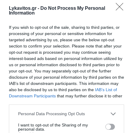
Lykavitos.gr -
Do Not Process My Personal
Information
Red Code: Σε κατάσταση
κινητοποίησης Αττική, Βοιωτία
If you wish to opt-out of the sale, sharing to third parties, or
processing of your personal or sensitive information for
και Εύβοια λόγω υψηλού
targeted advertising by us, please use the below opt-out
κινδύνου πυρκαγιάς
section to confirm your selection. Please note that after your
opt-out request is processed you may continue seeing
interest-based ads based on personal information utilized by
Σε κατάσταση κινητοποίησης τίθενται η Αττική, η
us or personal information disclosed to third parties prior to
Βοιωτία και η Εύβοια, καθώς για την Πέμπτη
your opt-out. You may separately opt-out of the further
προβλέπεται πολύ υψηλός κίνδυνος εκδήλωσης
disclosure of your personal information by third parties on the
πυρκαγιάς (Κατηγορία Κινδύνου 4), σύμφωνα με τον
IAB’s list of downstream participants. This information may
Χάρτη Πρόβλεψης Κινδύνου Πυ...
also be disclosed by us to third parties on the
IAB’s List of
10:04 | 06 Αυγούστου 2026
Ελλάδα
Downstream Participants
that may further disclose it to other
third parties.
Please note that this website/app uses one or more Google
Personal Data Processing Opt Outs
services and may gather and store information including but
not limited to your visit or usage behaviour. You may click to
I want to opt-out of the Sharing of my
personal data.
grant or deny consent to Google and its third-party tags to