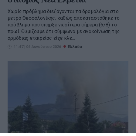
Χωρίς πρόβλημα διεξάγονται τα δρομολόγια στο
μετρό Θεσσαλονίκης, καθώς αποκαταστάθηκε το
πρόβλημα που υπήρξε νωρίτερα σήμερα (6/8) το
πρωί. Θυμίζουμε ότι σύμφωνα με ανακοίνωση της
αρμόδιας εταιρείας είχε κλε...
11:47 | 06 Αυγούστου 2026
Ελλάδα