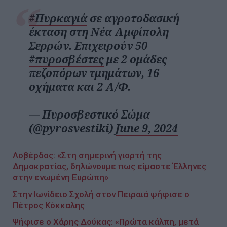
#Πυρκαγιά
σε αγροτοδασική
έκταση στη Νέα Αμφίπολη
Σερρών. Επιχειρούν 50
#πυροσβέστες
με 2 ομάδες
πεζοπόρων τμημάτων, 16
οχήματα και 2 Α/Φ.
— Πυροσβεστικό Σώμα
(@pyrosvestiki)
June 9, 2024
Λοβέρδος: «Στη σημερινή γιορτή της
Δημοκρατίας, δηλώνουμε πως είμαστε Έλληνες
στην ενωμένη Ευρώπη»
Στην Ιωνίδειο Σχολή στον Πειραιά ψήφισε ο
Πέτρος Κόκκαλης
Ψήφισε ο Χάρης Δούκας: «Πρώτα κάλπη, μετά