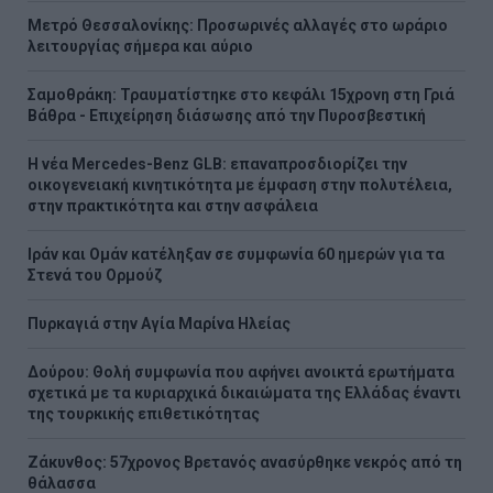
Μετρό Θεσσαλονίκης: Προσωρινές αλλαγές στο ωράριο
λειτουργίας σήμερα και αύριο
Σαμοθράκη: Τραυματίστηκε στο κεφάλι 15χρονη στη Γριά
Βάθρα - Επιχείρηση διάσωσης από την Πυροσβεστική
Η νέα Mercedes-Benz GLB: επαναπροσδιορίζει την
οικογενειακή κινητικότητα με έμφαση στην πολυτέλεια,
στην πρακτικότητα και στην ασφάλεια
Ιράν και Ομάν κατέληξαν σε συμφωνία 60 ημερών για τα
Στενά του Ορμούζ
Πυρκαγιά στην Aγία Μαρίνα Ηλείας
Δούρου: Θολή συμφωνία που αφήνει ανοικτά ερωτήματα
σχετικά με τα κυριαρχικά δικαιώματα της Ελλάδας έναντι
της τουρκικής επιθετικότητας
Ζάκυνθος: 57χρονος Βρετανός ανασύρθηκε νεκρός από τη
θάλασσα