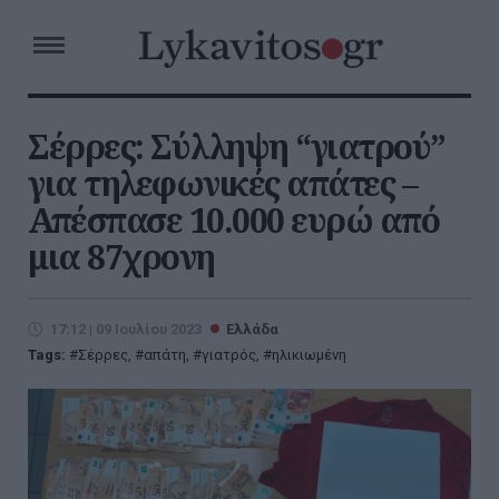
Σέρρες: Σύλληψη “γιατρού”
για τηλεφωνικές απάτες –
Απέσπασε 10.000 ευρώ από
μια 87χρονη
17:12 | 09 Ιουλίου 2023
Ελλάδα
Tags:
Σέρρες
,
απάτη
,
γιατρός
,
ηλικιωμένη