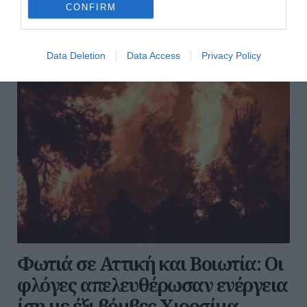
CONFIRM
06:00 | 08 Αυγούστου 2026
Ελλάδα
Data Deletion
Data Access
Privacy Policy
Φωτιά σε Αττική και Βοιωτία: Οι
φλόγες απελευθέρωσαν ενέργεια
ίση με έξι βόμβες Χιροσίμα