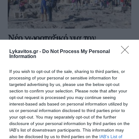
Νέο χωροταξικό για τον
τουρισμό: Νέοι κανόνες για
Lykavitos.gr -
Do Not Process My Personal
Airbnb, ξενοδοχεία, νησιά και
Information
περιοχές Natura
If you wish to opt-out of the sale, sharing to third parties, or
processing of your personal or sensitive information for
Νέους κανόνες για την τουριστική ανάπτυξη, τις
targeted advertising by us, please use the below opt-out
ξενοδοχειακές επενδύσεις, τις βραχυχρόνιες
section to confirm your selection. Please note that after your
μισθώσεις τύπου Airbnb και την προστασία των
opt-out request is processed you may continue seeing
νησιών και των περιοχών Natura θεσπίζει το νέο
interest-based ads based on personal information utilized by
Ειδικό Χωροταξικό Πλαίσιο γι...
us or personal information disclosed to third parties prior to
11:00 | 08 Αυγούστου 2026
Ελλάδα
your opt-out. You may separately opt-out of the further
disclosure of your personal information by third parties on the
IAB’s list of downstream participants. This information may
also be disclosed by us to third parties on the
IAB’s List of