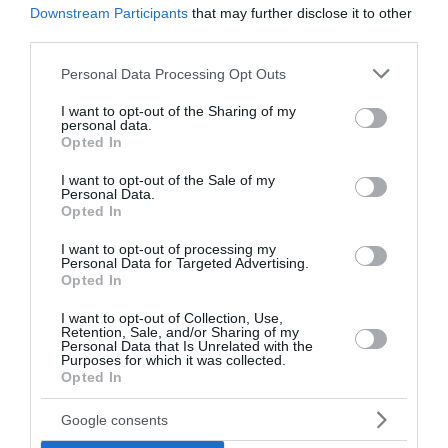
Downstream Participants
that may further disclose it to other
third parties.
Please note that this website/app uses one or more Google
Personal Data Processing Opt Outs
services and may gather and store information including but
not limited to your visit or usage behaviour. You may click to
I want to opt-out of the Sharing of my
personal data.
grant or deny consent to Google and its third-party tags to
Opted In
use your data for below specified purposes in below Google
consent section.
I want to opt-out of the Sale of my
Personal Data.
Opted In
I want to opt-out of processing my
Personal Data for Targeted Advertising.
Εορτολόγιο: Ποιοι γιορτάζουν
Opted In
σήμερα
I want to opt-out of Collection, Use,
Retention, Sale, and/or Sharing of my
Personal Data that Is Unrelated with the
Σήμερα, Σάββατο 8 Αυγούστου, γιορτάζουν οι:
Purposes for which it was collected.
Μύρων, Μύρωνας, Μύρα, Μίρκα Τριαντάφυλλος,
Opted In
Τριανταφύλλης, Φύλλης, Φύλλιος, Τριανταφυλλένιος,
Τριανταφυλλιά, Φύλλη, Φύλλια, Φυλλιώ, Φυλλίτσα,
Google consents
Τριανταφυλλένια,...