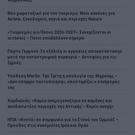
νοημοσύνης
Νέο χωροταξικό για τον τουρισμό: Νέοι κανόνες για
Airbnb, ξενοδοχεία, νησιά και περιοχές Natura
«Τουρισμός για Όλους 2026-2027»: Συνεχίζονται οι
αιτήσεις – Ποιοι υποβάλλουν σήμερα
Πόρτο Γερμενό: Σε εξέλιξη οι εργασίες αποκατάστασης
μετά την καταστροφική πυρκαγιά – Αυτοψίες για τις
ζημιές
Υπόθεση Marfin: Την Τρίτη η απολογία της 46χρονης –
«Δεν υπάρχει ταυτοποίηση», υποστηρίζει ο συνήγορός
της
Χαρδαλιάς: «Καμία ανεμογεννήτρια σε καμένες και
αναδασωτέες περιοχές της Αττικής – Καμία ανοχή»
ΗΠΑ: «Κοντά» σε συμφωνία για τα Στενά του Ορμούζ –
Πρόοδος στις συνομιλίες Ιράν και Ομάν