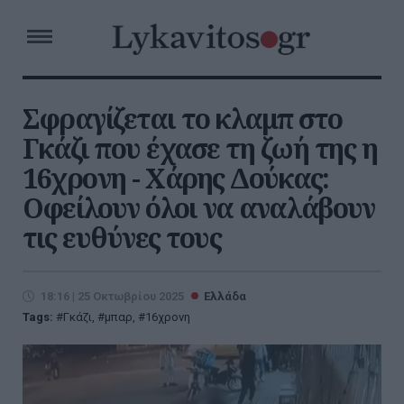
Σφραγίζεται το κλαμπ στο
Γκάζι που έχασε τη ζωή της η
16χρονη - Χάρης Δούκας:
Οφείλουν όλοι να αναλάβουν
τις ευθύνες τους
18:16 | 25 Οκτωβρίου 2025
Ελλάδα
Tags:
Γκάζι
,
μπαρ
,
16χρονη