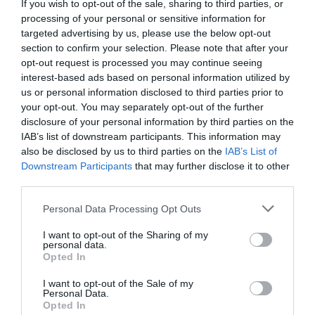
If you wish to opt-out of the sale, sharing to third parties, or
processing of your personal or sensitive information for
targeted advertising by us, please use the below opt-out
section to confirm your selection. Please note that after your
opt-out request is processed you may continue seeing
interest-based ads based on personal information utilized by
us or personal information disclosed to third parties prior to
your opt-out. You may separately opt-out of the further
disclosure of your personal information by third parties on the
IAB’s list of downstream participants. This information may
also be disclosed by us to third parties on the
IAB’s List of
Νέο χωροταξικό για τον
Downstream Participants
that may further disclose it to other
τουρισμό: Νέοι κανόνες για
third parties.
Airbnb, ξενοδοχεία, νησιά και
Please note that this website/app uses one or more Google
Personal Data Processing Opt Outs
services and may gather and store information including but
περιοχές Natura
not limited to your visit or usage behaviour. You may click to
I want to opt-out of the Sharing of my
personal data.
grant or deny consent to Google and its third-party tags to
Opted In
Νέους κανόνες για την τουριστική ανάπτυξη, τις
use your data for below specified purposes in below Google
ξενοδοχειακές επενδύσεις, τις βραχυχρόνιες
consent section.
I want to opt-out of the Sale of my
μισθώσεις τύπου Airbnb και την προστασία των
Personal Data.
νησιών και των περιοχών Natura θεσπίζει το νέο
Opted In