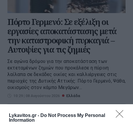
Πόρτο Γερμενό: Σε εξέλιξη οι
εργασίες αποκατάστασης μετά
την καταστροφική πυρκαγιά –
Αυτοψίες για τις ζημιές
Σε αγώνα δρόμου για την αποκατάσταση των
εκτεταμένων ζημιών που προκάλεσε η πύρινη
λαίλαπα σε δεκάδες οικίες και καλλιέργειες στις
περιοχές της Δυτικής Αττικής: Πόρτο Γερμενό, Ψάθα,
οικισμούς στον κάμπο Μεγάρων...
10:29 | 08 Αυγούστου 2026
Ελλάδα
Lykavitos.gr -
Do Not Process My Personal
Information