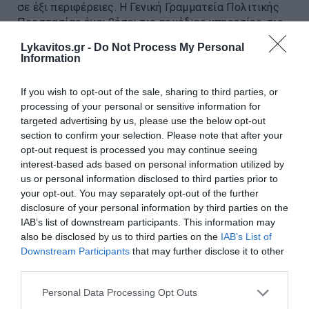
σε έξι περιφέρειες. H Γενική Γραμματεία Πολιτικής
Προστασίας έχει θέσει τις αρμόδιες υπηρεσίες, τις
Περιφέρειες και τους Δήμους σε αυξημένη
Lykavitos.gr -
Do Not Process My Personal
ετοιμότητα, καθώς ο κί...
Information
21:50 | 08 Αυγούστου 2026
Ελλάδα
If you wish to opt-out of the sale, sharing to third parties, or
processing of your personal or sensitive information for
targeted advertising by us, please use the below opt-out
section to confirm your selection. Please note that after your
opt-out request is processed you may continue seeing
interest-based ads based on personal information utilized by
us or personal information disclosed to third parties prior to
your opt-out. You may separately opt-out of the further
disclosure of your personal information by third parties on the
IAB’s list of downstream participants. This information may
also be disclosed by us to third parties on the
IAB’s List of
Downstream Participants
that may further disclose it to other
third parties.
Please note that this website/app uses one or more Google
Personal Data Processing Opt Outs
services and may gather and store information including but