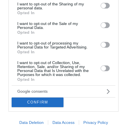
Θρήνος στην Πάρο για τον χαμό
not limited to your visit or usage behaviour. You may click to
I want to opt-out of the Sharing of my
personal data.
grant or deny consent to Google and its third-party tags to
4χρονου σε πισίνα -
Opted In
use your data for below specified purposes in below Google
Συγκλονιστική η προσπάθεια του
consent section.
I want to opt-out of the Sale of my
Personal Data.
μπάρμαν να αποτρέψει την
Opted In
τραγωδία (Βίντεο)
I want to opt-out of processing my
Personal Data for Targeted Advertising.
Σοκαρισμένη είναι η τοπική κοινωνία της Πάρου και
Opted In
όχι μόνο μετά τον τραγικό χαμό του ενός 4χρονου
I want to opt-out of Collection, Use,
αγοριού σε πισίνα beach bar, λίγα μέτρα μακριά από
Retention, Sale, and/or Sharing of my
τους γονείς του. Σύμφωνα με πληροφορίες, το
Personal Data that Is Unrelated with the
Purposes for which it was collected.
τραγικό περιστ...
Opted In
09:25 | 09 Αυγούστου 2026
Ελλάδα
Google consents
CONFIRM
Data Deletion
Data Access
Privacy Policy