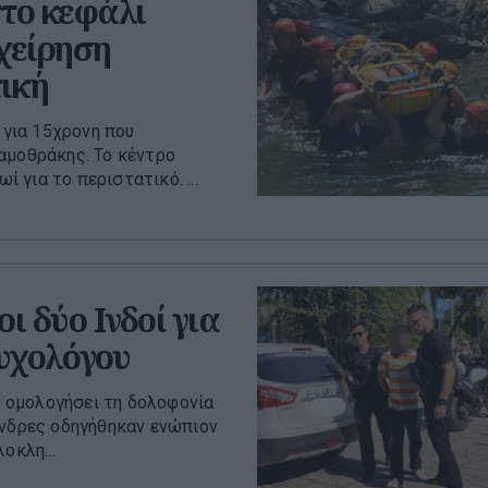
το κεφάλι
χείρηση
ική
για 15χρονη που
αμοθράκης. Το κέντρο
για το περιστατικό. ...
 δύο Ινδοί για
υχολόγου
υν ομολογήσει τη δολοφονία
άνδρες οδηγήθηκαν ενώπιον
οκλη...