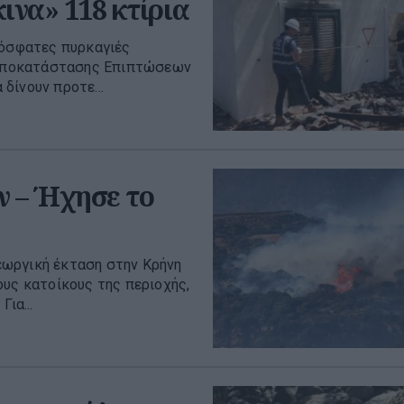
ινα» 118 κτίρια
ρόσφατες πυρκαγιές
η Αποκατάστασης Επιπτώσεων
δίνουν προτε...
 – Ήχησε το
εωργική έκταση στην Κρήνη
ους κατοίκους της περιοχής,
ια...