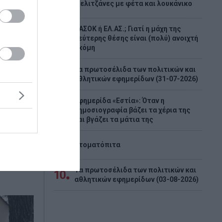
5
Μελιτζάνες με φέτα και λουκάνικο
-16
ΠΑΣΟΚ ή ΕΛ.ΑΣ.; Γιατί η μάχη της
 και
6
δεύτερης θέσης είναι (πολύ) ανοιχτή
ακόμη
ραβάσεων
Τα πρωτοσέλιδα των πολιτικών και
7
ό το
αθλητικών εφημερίδων (31-07-2026)
 συνολικά
κία στο
Εφημερίδα «Εστία»: Όταν η
8
δημοσιογραφία βάζει τα χέρια της
και βγάζει τα μάτια της
9
Ντοματόπιτα
Τα πρωτοσέλιδα των πολιτικών και
10
αθλητικών εφημερίδων (03-08-2026)