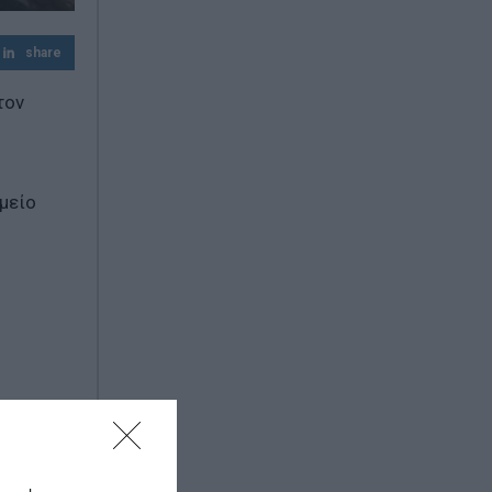
Εύβοια: Έφυγε από τη ζωή ο 37χρονος που
είχε τραυματιστεί σε τροχαίο με
αγριογούρουνο
share
τον
μείο