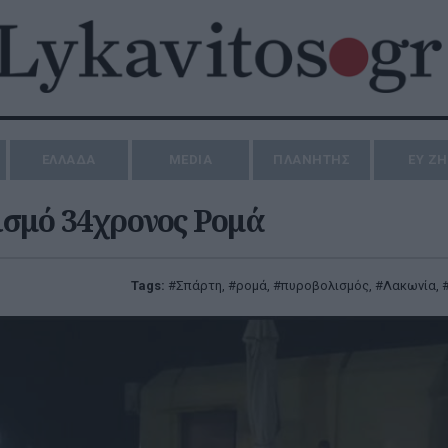
ΕΛΛΑΔΑ
MEDIA
ΠΛΑΝΗΤΗΣ
ΕΥ Ζ
ισμό 34χρονος Ρομά
Tags:
Σπάρτη
,
ρομά
,
πυροβολισμός
,
Λακωνία
,