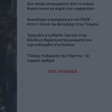
Δύο ακόμη αποχωρήσεις από το κόμμα
Καρυστιανού με αιχμές για «αρχηγισμό»
Δυσκόλεψε η πρόκριση για τον ΠΑΟΚ –
Ήττα 1-0 από την Άντερλεχτ στην Τούμπα
Τραγωδία στη Marfin: Έφτασε στην
Ελλάδα η 46χρονη κατηγορούμενη που
είχε συλληφθεί στο Λονδίνο
Τζόκερ: Η κλήρωση της Πέμπτης - Οι
τυχεροί αριθμοί
Πέθανε το λευκό κουτάβι που είχε γίνει
ΟΛΕΣ ΟΙ ΕΙΔΗΣΕΙΣ →
μέλος αγέλης λύκων
Τεχεράνη: Πιθανός ο αποκλεισμός των
Στενών του Ορμούζ για «εχθρικά» πλοία –
Σκέψεις για επιβολή προστίμων έως 20%
του φορτίου