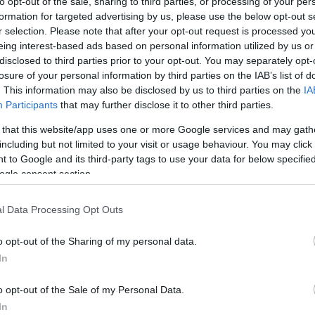
to opt-out of the sale, sharing to third parties, or processing of your per
formation for targeted advertising by us, please use the below opt-out s
ο Lykavitos.gr στο Google News
r selection. Please note that after your opt-out request is processed y
ώτοι όλες τις ειδήσεις
eing interest-based ads based on personal information utilized by us or
disclosed to third parties prior to your opt-out. You may separately opt-
losure of your personal information by third parties on the IAB’s list of
. This information may also be disclosed by us to third parties on the
IA
Participants
that may further disclose it to other third parties.
 that this website/app uses one or more Google services and may gath
including but not limited to your visit or usage behaviour. You may click 
 to Google and its third-party tags to use your data for below specifi
ogle consent section.
l Data Processing Opt Outs
o opt-out of the Sharing of my personal data.
In
o opt-out of the Sale of my Personal Data.
το νοσοκομείο
Εικονική αερομαχία μ
In