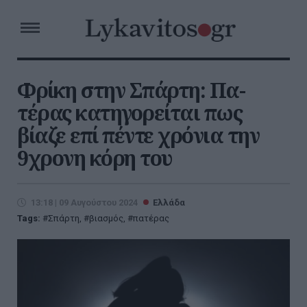
Φρίκη στην Σπάρτη: Πα-
τέρας κατηγορείται πως
βίαζε επί πέντε χρόνια την
9χρονη κόρη του
13:18 | 09 Αυγούστου 2024
Ελλάδα
Tags:
Σπάρτη
,
βιασμός
,
πατέρας