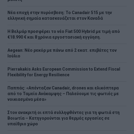
Νέα εποχή στην πυρόσβεση: Το Canadair 515 με την
ελληνική σημαία κατασκευάζεται στον Καναδά
Η Βελμάρ προσφέρει τo νέο Fiat 500 Hybrid με τιμή από
€18.990 € και 8 χρόνια εργοστασιακή εγγύηση.
Aegean: Νέο ρεκόρ με πάνω από 2 εκατ. επιβάτες τον
Ιούλιο
Pierrakakis Asks European Commission to Extend Fiscal
Flexibility for Energy Resilience
Παππάς: «Απένταξαν Canadair, drones και ελικόπτερα
από το Ταμείο Ανάκαμψης – Παλεύουμε τις φωτιές με
νοικιασμένα μέσα»
Στον ανακριτή οι επτά συλληφθέντες για τη φωτιά στη
Βοιωτία – Κατηγορούνται για θερμές εργασίες σε
υπαίθριο χώρο