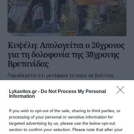
Κυψέλη: Απολογείται ο 26χρονος
για τη δολοφονία της 38χρονης
Βρετανίδας
Παραδέχεται ότι μετέφερε τη σορό σε βαλίτσα,
αλλά αρνείται ότι διέπραξε την ανθρωποκτονία.
08:30 | 06 Αυγούστου 2026
Ελλάδα
Lykavitos.gr -
Do Not Process My Personal
Information
If you wish to opt-out of the sale, sharing to third parties, or
processing of your personal or sensitive information for
targeted advertising by us, please use the below opt-out
section to confirm your selection. Please note that after your