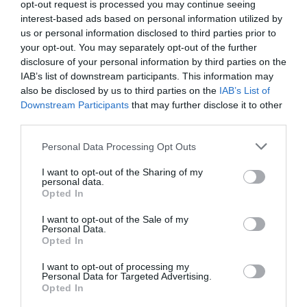
opt-out request is processed you may continue seeing
interest-based ads based on personal information utilized by
us or personal information disclosed to third parties prior to
your opt-out. You may separately opt-out of the further
disclosure of your personal information by third parties on the
IAB’s list of downstream participants. This information may
also be disclosed by us to third parties on the
IAB’s List of
Downstream Participants
that may further disclose it to other
third parties.
Το ύστατο χαίρε στον Λάκη
Please note that this website/app uses one or more Google
Personal Data Processing Opt Outs
services and may gather and store information including but
Χαλκιά – Πλήθος κόσμου στο
not limited to your visit or usage behaviour. You may click to
I want to opt-out of the Sharing of my
personal data.
λαϊκό προσκύνημα και την
grant or deny consent to Google and its third-party tags to
Opted In
use your data for below specified purposes in below Google
κηδεία
consent section.
I want to opt-out of the Sale of my
Personal Data.
Συντετριμμένη και με δάκρια στα μάτια έφτασε στο
Opted In
Α’ Νεκροταφείο Αθηνών η σύζυγος του Λάκη Χαλκιά,
I want to opt-out of processing my
η Αλέκα, για την κηδεία του αγαπημένου της. Η ίδια,
Personal Data for Targeted Advertising.
τα παιδιά τους, φίλοι, συγγενείς και συνάδελφοι λένε
Opted In
σήμερα ...