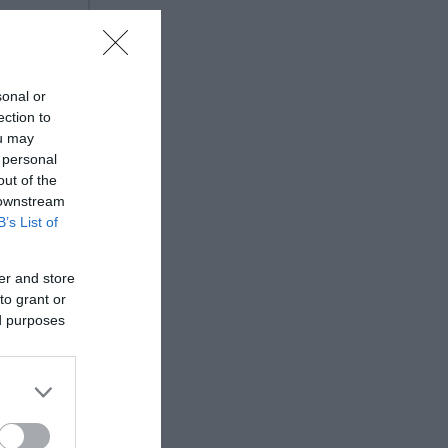
sonal or
ection to
ou may
 personal
out of the
 downstream
B’s List of
er and store
to grant or
ed purposes
ναν
και 12