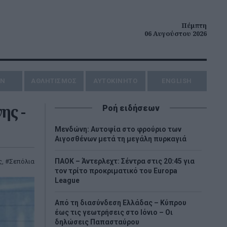
Πέμπτη
06 Αυγούστου 2026
ΗΝ
ΑΘΛΗΤΙΣΜΟΣ
AYTOKINHTO
ENGLISH
ης -
Ροή ειδήσεων
Μενδώνη: Αυτοψία στο φρούριο των
Αιγοσθένων μετά τη μεγάλη πυρκαγιά
ΠΑΟΚ – Άντερλεχτ: Σέντρα στις 20:45 για
ς
,
Σεπόλια
τον τρίτο προκριματικό του Europa
League
Από τη διασύνδεση Ελλάδας – Κύπρου
έως τις γεωτρήσεις στο Ιόνιο – Οι
δηλώσεις Παπασταύρου