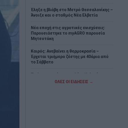
Έληξε η βλάβη στο Μετρό Θεσσαλονίκης –
Άνοιξε και ο σταθμός Νέα Ελβετία
Νέα εποχή στις αγροτικές ενισχύσεις:
Παρουσιάστηκε το myAGRO παρουσία
Μητσοτάκη
Καιρός: Ανεβαίνει η θερμοκρασία –
Έρχεται τριήμερο ζέστης με 40άρια από
το Σάββατο
Το ύστατο χαίρε στον Λάκη Χαλκιά –
Πλήθος κόσμου στο λαϊκό προσκύνημα
ΟΛΕΣ ΟΙ ΕΙΔΗΣΕΙΣ →
και την κηδεία
Πιερρακάκης: Υποβλήθηκε το αίτημα για
την ενεργοποίηση της ρήτρας διαφυγής
για την ενεργειακή ανθεκτικότητα
Δένδιας για τη συμφωνία ΑΟΖ με την
Αίγυπτο: «Κατοχυρώσαμε το εθνικό