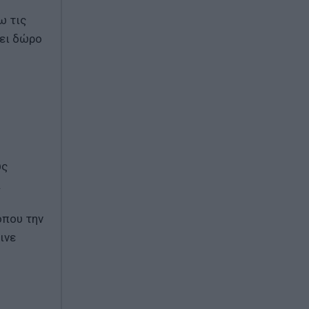
ω τις
νει δώρο
υς
.
όπου την
ινε