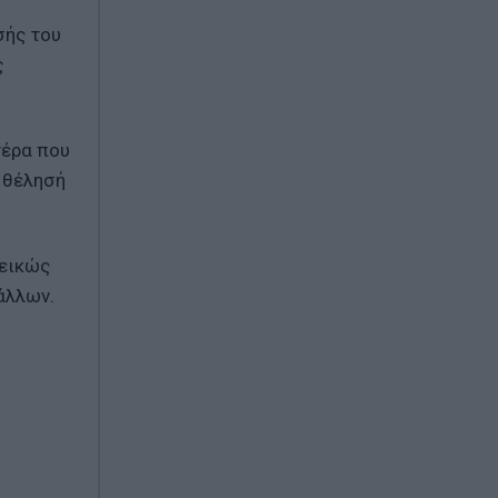
σής του
ς
τέρα που
η θέλησή
ιεικώς
άλλων.