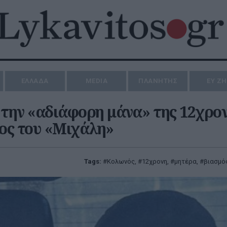
ΕΛΛΑΔΑ
MEDIA
ΠΛΑΝΗΤΗΣ
ΕΥ Ζ
α την «αδιάφορη μάνα» της 12χρον
λος του «Μιχάλη»
Tags:
Κολωνός
,
12χρονη
,
μητέρα
,
βιασμό