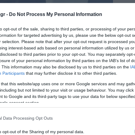
gr -
Do Not Process My Personal Information
to opt-out of the sale, sharing to third parties, or processing of your per
formation for targeted advertising by us, please use the below opt-out s
r selection. Please note that after your opt-out request is processed y
eing interest-based ads based on personal information utilized by us or
disclosed to third parties prior to your opt-out. You may separately opt-
losure of your personal information by third parties on the IAB’s list of
. This information may also be disclosed by us to third parties on the
IA
Participants
that may further disclose it to other third parties.
 that this website/app uses one or more Google services and may gath
including but not limited to your visit or usage behaviour. You may click 
 to Google and its third-party tags to use your data for below specifi
ogle consent section.
τσι, όπως και τα άλλα παιδιά της οικογένειας, δεν πήγαι
l Data Processing Opt Outs
λειπε από το σπίτι τουλάχιστον 4 με 5 ώρες έως τις 11 
o opt-out of the Sharing of my personal data.