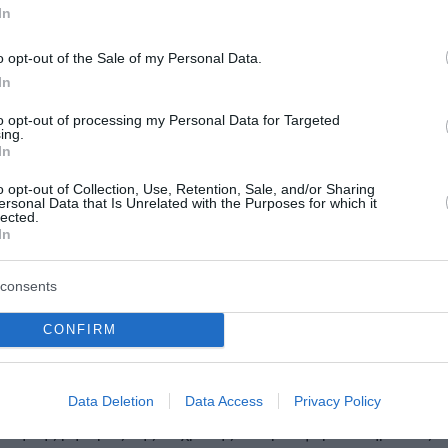
In
πολυμελής οικογένειά της, η μητέρα επέβαλε με διαρκείς
o opt-out of the Sale of my Personal Data.
, 12χρονη κοπέλα να επιδοθεί στην ενίοτε επιθετική και 
In
έριξ της οικίας της περιοχή Κολωνού και Σεπολίων προς
α την πίεζε υπέρμετρα προς τούτο…» αναφέρει ο κ. Νούλ
to opt-out of processing my Personal Data for Targeted
ing.
In
o opt-out of Collection, Use, Retention, Sale, and/or Sharing
ersonal Data that Is Unrelated with the Purposes for which it
lected.
In
 στη ζωή της 12χρονης ο αδίστακτος 57χρονος καταστη
consents
 βιασμών.
CONFIRM
χρονης ήταν γνωστή στην ευρύτερη γειτονιά όπως και σ
Data Deletion
Data Access
Privacy Policy
αση της μητέρας της 12χρονης να προσφέρει υπηρεσίες