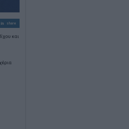
συμφέρον με βάση το Διεθνές Δίκαιο»
Γρήγορες αποζημιώσεις στους πληγέντες
παραγωγούς από τις πυρκαγιές
share
προαναγγέλλει ο Ανδριανός
ίχου και
χέρια