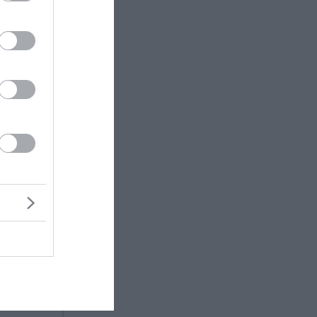
με τη
 συλλογή
ης.
ματάρχης
τον Ηλία