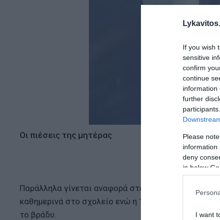
Lykavitos.
If you wish 
sensitive in
confirm you
continue se
information 
further disc
participants
Downstream 
Οι πιέσεις της μητέρας
Please note
information 
deny consent
in below Go
Παράλληλα γίνεται αναφορά στο γεγονός ότι το κορί
Persona
καθημερινά στο σχολείο ενώ η 12χρονη καθημερινά έ
το βράδυ.
I want t