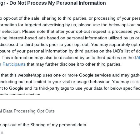
gr -
Do Not Process My Personal Information
νικό ουρανό
to opt-out of the sale, sharing to third parties, or processing of your per
κά από τον Καναδά 62 κιλά κάνναβης
formation for targeted advertising by us, please use the below opt-out s
νι του Πειραιά
r selection. Please note that after your opt-out request is processed y
eing interest-based ads based on personal information utilized by us or
disclosed to third parties prior to your opt-out. You may separately opt-
losure of your personal information by third parties on the IAB’s list of
ο Lykavitos.gr στο Google News
. This information may also be disclosed by us to third parties on the
IA
ώτοι όλες τις ειδήσεις
Participants
that may further disclose it to other third parties.
 that this website/app uses one or more Google services and may gath
including but not limited to your visit or usage behaviour. You may click 
 to Google and its third-party tags to use your data for below specifi
ogle consent section.
l Data Processing Opt Outs
o opt-out of the Sharing of my personal data.
In