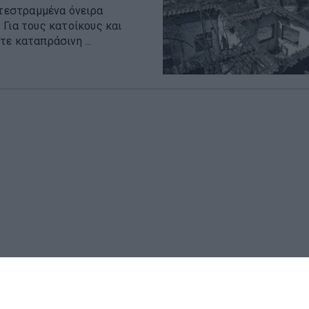
ατεστραμμένα όνειρα
 Για τους κατοίκους και
ε καταπράσινη ...