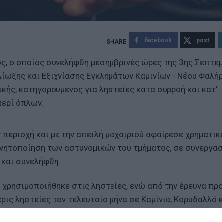
facebook
post
ς, ο οποίος συνελήφθη μεσημβρινές ώρες της 3ης Σεπτε
ίωξης και Εξιχνίασης Εγκλημάτων Καμινίων - Νέου Φαλή
κής, κατηγορούμενος για ληστείες κατά συρροή και κατ'
περί όπλων.
 περιοχή και με την απειλή μαχαιριού αφαίρεσε χρηματι
ινητοποίηση των αστυνομικών του τμήματος, σε συνεργασ
 και συνελήφθη.
υ χρησιμοποιήθηκε στις ληστείες, ενώ από την έρευνα πρ
ερις ληστείες τον τελευταίο μήνα σε Καμίνια, Κορυδαλλό 