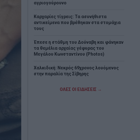
αγριογούρουνο
Καρχαρίες τίγρεις: Τα ασυνήθιστα
αντικείμενα που βρέθηκαν στα στομάχια
τους
Έπεσε η στάθμη του Δούναβη και φάνηκαν
τα θεμέλια αρχαίας γέφυρας του
Μεγάλου Κωνσταντίνου (Photos)
Χαλκιδική: Νεκρός 69χρονος λουόμενος
στην παραλία της Σίβηρης
Γερμανία: Σύγκρουση δύο τραμ στο
ΟΛΕΣ ΟΙ ΕΙΔΗΣΕΙΣ →
Γκελζενκίρχεν – Τουλάχιστον 25
τραυματίες
Εικονική αερομαχία με οπλισμένα
τουρκικά F-16 πάνω από το Αιγαίο –
Μπαράζ παραβιάσεων και παραβάσεων
Ολοκληρώθηκαν 325 αυτοψίες στις