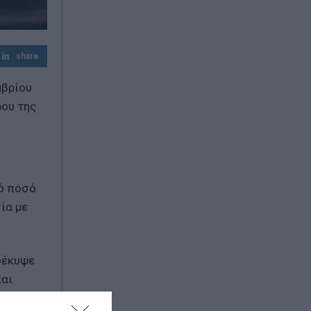
πυρόπληκτες περιοχές – «Κόκκινα» 118
κτίρια
ΕΟΔΥ: 23 νέα κρούσματα του ιού του
share
Δυτικού Νείλου την τελευταία εβδομάδα
μβρίου
ρου της
κό ποσό
ία με
οέκυψε
και