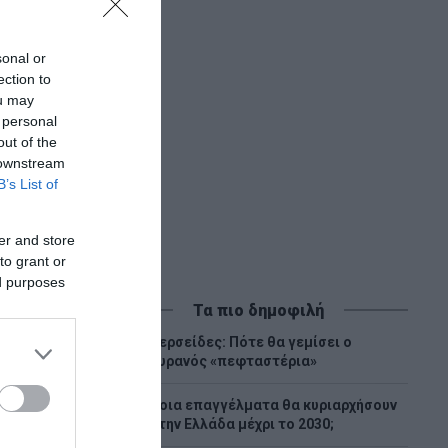
sonal or
ection to
ou may
 personal
out of the
 downstream
B’s List of
er and store
to grant or
ed purposes
Τα πιο δημοφιλή
Περσείδες: Πότε θα γεμίσει ο
1
ουρανός «πεφταστέρια»
Ποια επαγγέλματα θα κυριαρχήσουν
2
στην Ελλάδα μέχρι το 2030;