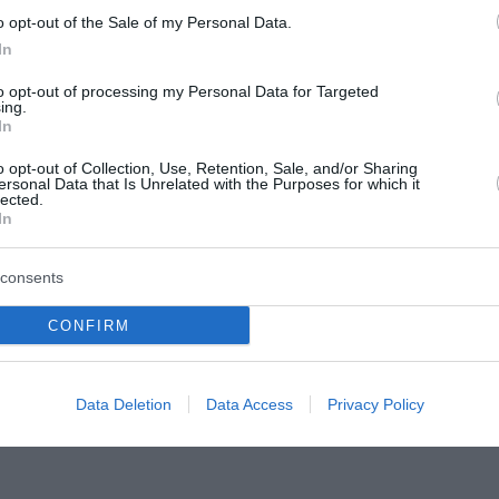
o opt-out of the Sale of my Personal Data.
In
to opt-out of processing my Personal Data for Targeted
ing.
In
: Οκτώ καταγγελίες
Φωτιά στη Σκύρο -
μό μέσα σε 20
Ενισχύονται οι
o opt-out of Collection, Use, Retention, Sale, and/or Sharing
ersonal Data that Is Unrelated with the Purposes for which it
πυροσβεστικές δυνάμε
lected.
In
(Video&Photos)
ουν προκαλέσει στη
οκτώ καταγγελίες
Φωτιά ξέσπασε το μεσημέρι σ
consents
 για βιασμό μέσα σε 20
περιοχή Κολυμπάδα στη Σκύρο
φωνα με τον πρόεδρο της
σύμφωνα με αποκλειστικές
CONFIRM
άλη Γιαννάκο, η
πληροφορίες του evia online. 
στα Επείγοντα τ...
σπεύσει πυροσβεστικές δυνάμ
δίνουν μάχη με την φωτ...
του 2026
Data Deletion
Data Access
Privacy Policy
06 Αυγούστου 2026