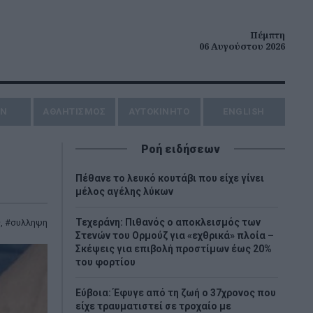
Πέμπτη
06 Αυγούστου 2026
ΗΝ
ΑΘΛΗΤΙΣΜΟΣ
AYTOKINHTO
ENGLISH
Ροή ειδήσεων
Πέθανε το λευκό κουτάβι που είχε γίνει
μέλος αγέλης λύκων
Τεχεράνη: Πιθανός ο αποκλεισμός των
ς
,
συλληψη
Στενών του Ορμούζ για «εχθρικά» πλοία –
Σκέψεις για επιβολή προστίμων έως 20%
του φορτίου
Εύβοια: Έφυγε από τη ζωή ο 37χρονος που
είχε τραυματιστεί σε τροχαίο με