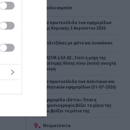
3
Λούλα κεμπάπ
Tα πρωτοσέλιδα των εφημερίδων
4
της Κυριακής 2 Αυγούστου 2026
5
Μελιτζάνες με φέτα και λουκάνικο
ις
ΠΑΣΟΚ ή ΕΛ.ΑΣ.; Γιατί η μάχη της
6
δεύτερης θέσης είναι (πολύ) ανοιχτή
ακόμη
την
,
Τα πρωτοσέλιδα των πολιτικών και
7
αθλητικών εφημερίδων (31-07-2026)
Έχουν
εις που
Εφημερίδα «Εστία»: Όταν η
8
δημοσιογραφία βάζει τα χέρια της
και βγάζει τα μάτια της
9
Ντοματόπιτα