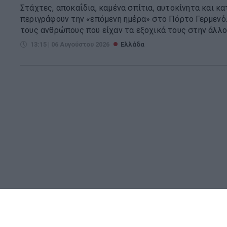
Στάχτες, αποκαΐδια, καμένα σπίτια, αυτοκίνητα και κ
περιγράφουν την «επόμενη ημέρα» στο Πόρτο Γερμενό.
τους ανθρώπους που είχαν τα εξοχικά τους στην άλλοτ
13:15 | 06 Αυγούστου 2026
Ελλάδα