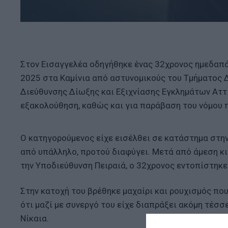
Στον Εισαγγελέα οδηγήθηκε ένας 32χρονος ημεδαπό
2025 στα Καμίνια από αστυνομικούς του Τμήματος Δ
Διεύθυνσης Δίωξης και Εξιχνίασης Εγκλημάτων Αττι
εξακολούθηση, καθώς και για παράβαση του νόμου 
Ο κατηγορούμενος είχε εισέλθει σε κατάστημα στην
από υπάλληλο, προτού διαφύγει. Μετά από άμεση κ
την Υποδιεύθυνση Πειραιά, ο 32χρονος εντοπίστηκε
Στην κατοχή του βρέθηκε μαχαίρι και ρουχισμός πο
ότι μαζί με συνεργό του είχε διαπράξει ακόμη τέσσ
Νίκαια.