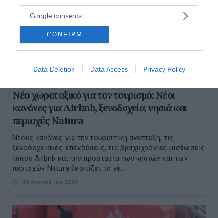
Google consents
CONFIRM
Data Deletion
Data Access
Privacy Policy
Νέο χωροταξικό για τον τουρισμό: Νέοι
κανόνες για Airbnb, ξενοδοχεία, νησιά και
περιοχές Natura
Νέους κανόνες για την τουριστική ανάπτυξη, τις
ξενοδοχειακές επενδύσεις, τις βραχυχρόνιες μισθώσεις
τύπου Airbnb και την προστασία των νησιών και των
περιοχών Natura θεσπίζει το νέ...
08 Αυγούστου 2026