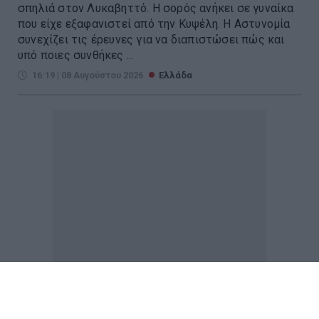
σπηλιά στον Λυκαβηττό. Η σορός ανήκει σε γυναίκα
που είχε εξαφανιστεί από την Κυψέλη. Η Αστυνομία
συνεχίζει τις έρευνες για να διαπιστώσει πώς και
υπό ποιες συνθήκες ...
16:19 | 08 Αυγούστου 2026
Ελλάδα