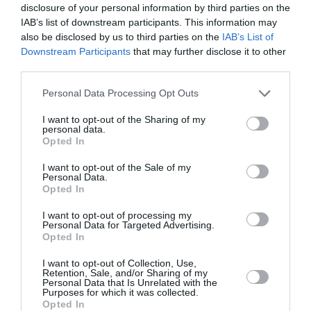
disclosure of your personal information by third parties on the
IAB’s list of downstream participants. This information may
also be disclosed by us to third parties on the
IAB’s List of
Downstream Participants
that may further disclose it to other
third parties.
Please note that this website/app uses one or more Google
Άνδρος: Το καταπράσινο διαμάντι των
Personal Data Processing Opt Outs
services and may gather and store information including but
Κυκλάδων που μαγεύει κάθε επισκέπτη
not limited to your visit or usage behaviour. You may click to
I want to opt-out of the Sharing of my
personal data.
grant or deny consent to Google and its third-party tags to
Η Άνδρος ξεχωρίζει στις Κυκλάδες για τη φυσική
Opted In
use your data for below specified purposes in below Google
ομορφιά, τις εντυπωσιακές παραλίες, τα παραδοσιακά
consent section.
χωριά, τα σηματοδοτημένα μονοπάτια και τη σημαντική
I want to opt-out of the Sale of my
Personal Data.
πολιτιστική της κληρονομιά.
Opted In
08 Αυγούστου 2026
I want to opt-out of processing my
Personal Data for Targeted Advertising.
Opted In
I want to opt-out of Collection, Use,
Retention, Sale, and/or Sharing of my
Personal Data that Is Unrelated with the
Purposes for which it was collected.
Opted In