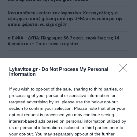
Νέα υπόθεση «καίει» τον Ινφαντίνο: Καταγγελίες για
εξαψήφια αποζημίωση από την UEFA σε γυναίκα με την
οποία φέρεται να είχε σχέση
e-ΕΦΚΑ – ΔΥΠΑ: Πληρωμές 56,7 εκατ. ευρώ έως τις 14
Αυγούστου – Ποιοι πάνε «ταμείο»
ΟΛΕΣ ΟΙ ΕΙΔΗΣΕΙΣ →
Lykavitos.gr -
Do Not Process My Personal
διαβάστε ακόμη
Information
If you wish to opt-out of the sale, sharing to third parties, or
processing of your personal or sensitive information for
targeted advertising by us, please use the below opt-out
section to confirm your selection. Please note that after your
opt-out request is processed you may continue seeing
interest-based ads based on personal information utilized by
us or personal information disclosed to third parties prior to
your opt-out. You may separately opt-out of the further