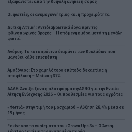
εξαφανιστεί από την Κυψέλη ανήκει η σορός
Οι φωτιές, οι ανεμογεννήτριες και η προχειρότητα
Δυτική Αττική: Αντιδιαβρωτικά έργα πριν τις
φθινοπωρινές βροχές – Η επόμενη ημέρα μετά τη μεγάλη
φωτιά
Άνδρος: Το καταπράσινο διαμάντι των Κυκλάδων που
μαγεύει κάθε επισκέπτη
Αμαζόνιος: Στο χαμηλότερο επίπεδο δεκαετίας η
αποψίλωση – Μείωση 37%
ΑΑΔΕ: Άνοιξε ξανά η πλατφόρμα myAGRO για την Ενιαία
Αίτηση Ενίσχυσης 2026 – Οι προθεσμίες για τους αγρότες
«Φωτιά» στην τιμή του μοσχαριού – Αύξηση 28,4% μέσα σε
19 μήνες
Ξεκίνησαν τα γυρίσματα του «Grown Ups 3» – Ο Άνταμ
Σάντλερ ξανά με την αγαπημένη παρέα