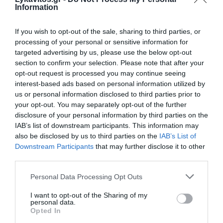
Information
If you wish to opt-out of the sale, sharing to third parties, or
processing of your personal or sensitive information for
targeted advertising by us, please use the below opt-out
section to confirm your selection. Please note that after your
opt-out request is processed you may continue seeing
interest-based ads based on personal information utilized by
us or personal information disclosed to third parties prior to
your opt-out. You may separately opt-out of the further
disclosure of your personal information by third parties on the
Εικονική αερομαχία με οπλισμένα τουρκικά F-
IAB’s list of downstream participants. This information may
16 πάνω από το Αιγαίο – Μπαράζ
also be disclosed by us to third parties on the
IAB’s List of
Downstream Participants
that may further disclose it to other
παραβιάσεων και παραβάσεων
third parties.
Μπαράζ παραβιάσεων και παραβάσεων σημειώθηκαν
Please note that this website/app uses one or more Google
Personal Data Processing Opt Outs
σήμερα πάνω από το Αιγαίο.Σύμφωνα με το ΓΕΕΘΑ,
services and may gather and store information including but
συνολικά 8 αεροσκάφη ανέπτυξε η Τουρκία στο κεντρικό,
not limited to your visit or usage behaviour. You may click to
I want to opt-out of the Sharing of my
νοτιοανατολικό και βορειοανατολικ...
personal data.
grant or deny consent to Google and its third-party tags to
Opted In
06 Αυγούστου 2026
use your data for below specified purposes in below Google