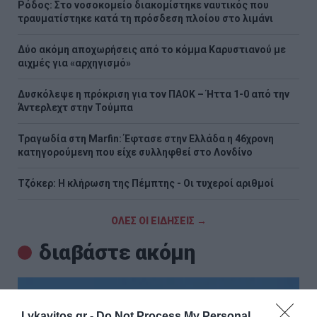
Ρόδος: Στο νοσοκομείο διακομίστηκε ναυτικός που
τραυματίστηκε κατά τη πρόσδεση πλοίου στο λιμάνι
Δύο ακόμη αποχωρήσεις από το κόμμα Καρυστιανού με
αιχμές για «αρχηγισμό»
Δυσκόλεψε η πρόκριση για τον ΠΑΟΚ – Ήττα 1-0 από την
Άντερλεχτ στην Τούμπα
Τραγωδία στη Marfin: Έφτασε στην Ελλάδα η 46χρονη
κατηγορούμενη που είχε συλληφθεί στο Λονδίνο
Τζόκερ: Η κλήρωση της Πέμπτης - Οι τυχεροί αριθμοί
ΟΛΕΣ ΟΙ ΕΙΔΗΣΕΙΣ →
διαβάστε ακόμη
Lykavitos.gr -
Do Not Process My Personal