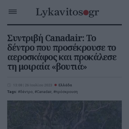
Συντριβή Canadair: Το
δέντρο που προσέκρουσε το
αεροσκάφος και προκάλεσε
τη μοιραία «βουτιά»
13:08 | 26 Ιουλίου 2023
Ελλάδα
Tags:
δέντρο
,
Canadair
,
πρόσκρουση