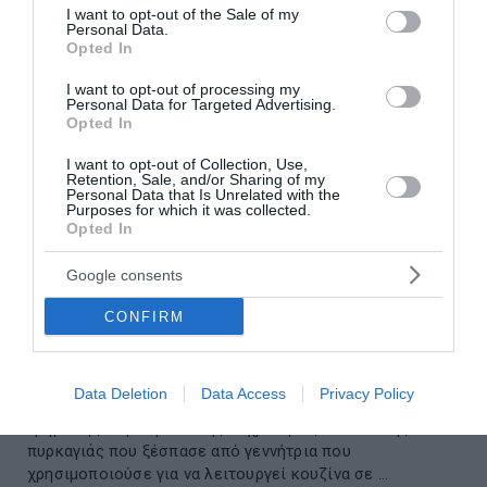
consent section.
I want to opt-out of the Sale of my
Personal Data.
Opted In
I want to opt-out of processing my
Personal Data for Targeted Advertising.
Opted In
I want to opt-out of Collection, Use,
Retention, Sale, and/or Sharing of my
Personal Data that Is Unrelated with the
Purposes for which it was collected.
Opted In
Google consents
CONFIRM
Σύλληψη γυναίκας για την φωτιά στη Σκύρο
Data Deletion
Data Access
Privacy Policy
Συνελήφθη το βράδυ της Πέμπτης από το ανακριτικό
τμήμα της Πυροσβεστικής 63χρονη ως υπαίτια της
πυρκαγιάς που ξέσπασε από γεννήτρια που
χρησιμοποιούσε για να λειτουργεί κουζίνα σε ...