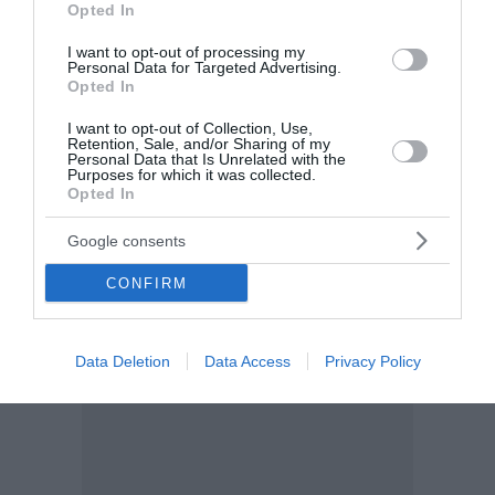
Opted In
Εταιρία Προστασίας Περιβάλλ...
18:20 | 08 Αυγούστου 2026
Ελλάδα
I want to opt-out of processing my
Personal Data for Targeted Advertising.
Opted In
I want to opt-out of Collection, Use,
Retention, Sale, and/or Sharing of my
Personal Data that Is Unrelated with the
Purposes for which it was collected.
Opted In
Google consents
CONFIRM
Data Deletion
Data Access
Privacy Policy