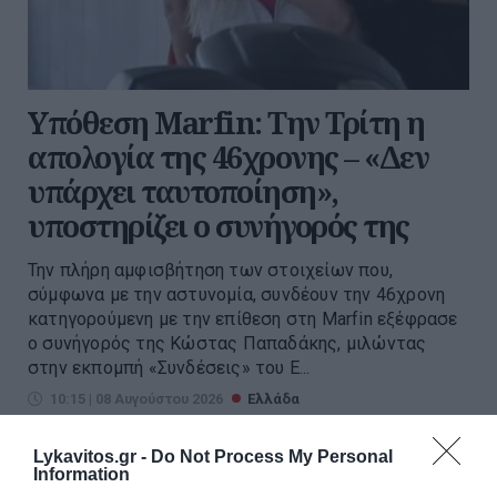
Υπόθεση Marfin: Την Τρίτη η
απολογία της 46χρονης – «Δεν
υπάρχει ταυτοποίηση»,
υποστηρίζει ο συνήγορός της
Την πλήρη αμφισβήτηση των στοιχείων που,
σύμφωνα με την αστυνομία, συνδέουν την 46χρονη
κατηγορούμενη με την επίθεση στη Marfin εξέφρασε
ο συνήγορός της Κώστας Παπαδάκης, μιλώντας
στην εκπομπή «Συνδέσεις» του Ε...
10:15 | 08 Αυγούστου 2026
Ελλάδα
Lykavitos.gr -
Do Not Process My Personal
Information