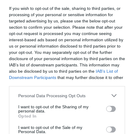
If you wish to opt-out of the sale, sharing to third parties, or
processing of your personal or sensitive information for
targeted advertising by us, please use the below opt-out
section to confirm your selection. Please note that after your
opt-out request is processed you may continue seeing
interest-based ads based on personal information utilized by
us or personal information disclosed to third parties prior to
your opt-out. You may separately opt-out of the further
disclosure of your personal information by third parties on the
IAB’s list of downstream participants. This information may
also be disclosed by us to third parties on the
IAB’s List of
Downstream Participants
that may further disclose it to other
Καστοριά: Νεκρή μεγάλη
third parties.
αρκούδα, πιθανόν από
Please note that this website/app uses one or more Google
Personal Data Processing Opt Outs
πυροβολισμό
services and may gather and store information including but
not limited to your visit or usage behaviour. You may click to
I want to opt-out of the Sharing of my
personal data.
Μεγάλη αρκούδα βρέθηκε νεκρή, πιθανότατα από
grant or deny consent to Google and its third-party tags to
Opted In
πυροβολισμό, σε αγροτική παραποτάμια περιοχή του
use your data for below specified purposes in below Google
νομού Καστοριάς. Όπως ανέφερε στο Αθηναϊκό
consent section.
I want to opt-out of the Sale of my
Πρακτορείο ο Νίκος Παναγιωτόπουλος από την
Personal Data.