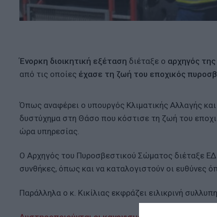
Ένορκη διοικητική εξέταση
διέταξε ο
αρχηγός της
από τις οποίες
έχασε τη ζωή του εποχικός πυροσ
Όπως αναφέρει ο υπουργός Κλιματικής Αλλαγής και 
δυστύχημα στη Θάσο που κόστισε τη ζωή του εποχι
ώρα υπηρεσίας.
Ο Αρχηγός του Πυροσβεστικού Σώματος διέταξε ΕΔΕ
συνθήκες, όπως και να καταλογιστούν οι ευθύνες ό
Παράλληλα ο κ. Κικίλιας εκφράζει ειλικρινή συλλυπ