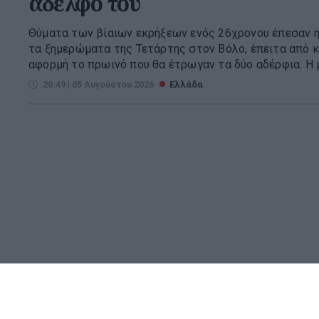
αδελφό του
Θύματα των βίαιων εκρήξεων ενός 26χρονου έπεσαν η 
τα ξημερώματα της Τετάρτης στον Βόλο, έπειτα από 
αφορμή το πρωινό που θα έτρωγαν τα δύο αδέρφια. Η μ
20:49 | 05 Αυγούστου 2026
Ελλάδα