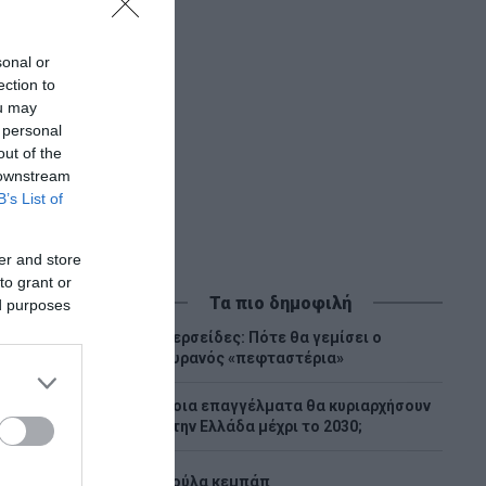
ν υγρών
sonal or
ection to
ou may
 personal
out of the
 downstream
B’s List of
er and store
to grant or
Τα πιο δημοφιλή
ed purposes
Περσείδες: Πότε θα γεμίσει ο
1
ουρανός «πεφταστέρια»
Ποια επαγγέλματα θα κυριαρχήσουν
2
στην Ελλάδα μέχρι το 2030;
3
Λούλα κεμπάπ