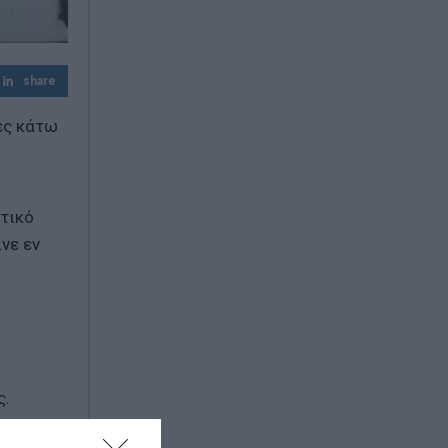
ΠΑΟΚ – Άντερλεχτ: Σέντρα στις 20:45 για
τον τρίτο προκριματικό του Europa
League
share
ες κάτω
στικό
νε εν
ς.