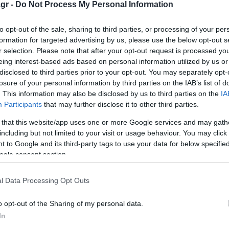
ταξίδια – Αλλαγές στο βάρος των χειραποσκευών και τω
gr -
Do Not Process My Personal Information
ου σκοτώθηκε στο λούνα παρκ
to opt-out of the sale, sharing to third parties, or processing of your per
νναβη
formation for targeted advertising by us, please use the below opt-out s
r selection. Please note that after your opt-out request is processed y
eing interest-based ads based on personal information utilized by us or
disclosed to third parties prior to your opt-out. You may separately opt-
ο Lykavitos.gr στο Google News
losure of your personal information by third parties on the IAB’s list of
ώτοι όλες τις ειδήσεις
. This information may also be disclosed by us to third parties on the
IA
Participants
that may further disclose it to other third parties.
 that this website/app uses one or more Google services and may gath
including but not limited to your visit or usage behaviour. You may click 
 to Google and its third-party tags to use your data for below specifi
ogle consent section.
l Data Processing Opt Outs
o opt-out of the Sharing of my personal data.
In