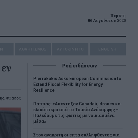
Πέμπτη
06 Αυγούστου 2026
ΗΝ
ΑΘΛΗΤΙΣΜΟΣ
AYTOKINHTO
ENGLISH
 εν
Ροή ειδήσεων
Pierrakakis Asks European Commission to
Extend Fiscal Flexibility for Energy
Resilience
ης
,
Θάσος
Παππάς: «Απένταξαν Canadair, drones και
ελικόπτερα από το Ταμείο Ανάκαμψης –
Παλεύουμε τις φωτιές με νοικιασμένα
μέσα»
Στον ανακριτή οι επτά συλληφθέντες για