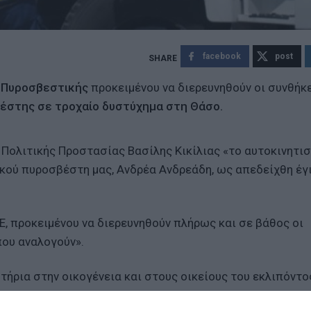
facebook
post
 Πυροσβεστικής
προκειμένου να διερευνηθούν οι συνθήκ
βέστης σε τροχαίο δυστύχημα στη
Θάσο.
Πολιτικής Προστασίας Βασίλης Κικίλιας «το αυτοκινητι
κού πυροσβέστη μας, Ανδρέα Ανδρεάδη, ως απεδείχθη έγι
, προκειμένου να διερευνηθούν πλήρως και σε βάθος οι
που αναλογούν».
ητήρια στην οικογένεια και στους οικείους του εκλιπόντο