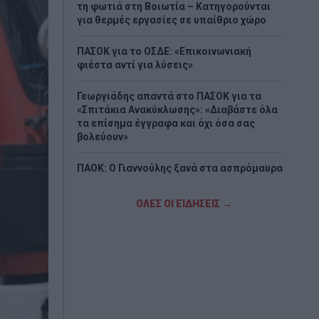
τη φωτιά στη Βοιωτία – Κατηγορούνται
για θερμές εργασίες σε υπαίθριο χώρο
ΠΑΣΟΚ για το ΟΣΔΕ: «Επικοινωνιακή
φιέστα αντί για λύσεις»
Γεωργιάδης απαντά στο ΠΑΣΟΚ για τα
«Σπιτάκια Ανακύκλωσης»: «Διαβάστε όλα
τα επίσημα έγγραφα και όχι όσα σας
βολεύουν»
ΠΑΟΚ: Ο Γιαννούλης ξανά στα ασπρόμαυρα
Σε εξέλιξη οι έλεγχοι στα πυρόπληκτα
ΟΛΕΣ ΟΙ ΕΙΔΗΣΕΙΣ →
κτίρια και η διαδικασία αποζημιώσεων
Επίσημο: Ο Μίλαν Βιτάλις στην ΑΕΚ με
συμβόλαιο έως το 2030
Μενδώνη: Αυτοψία στο φρούριο των
Αιγοσθένων μετά τη μεγάλη πυρκαγιά