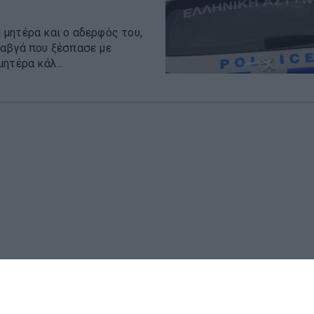
μητέρα και ο αδερφός του,
καβγά που ξέσπασε με
ητέρα κάλ...