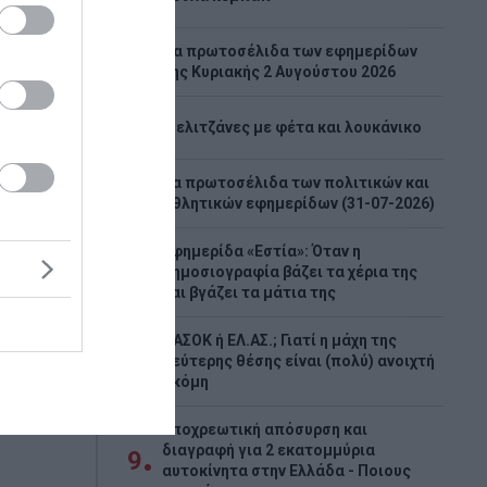
Tα πρωτοσέλιδα των εφημερίδων
4
της Κυριακής 2 Αυγούστου 2026
5
Μελιτζάνες με φέτα και λουκάνικο
φωτιά
Τα πρωτοσέλιδα των πολιτικών και
6
ρμές
αθλητικών εφημερίδων (31-07-2026)
 χώρο
Εφημερίδα «Εστία»: Όταν η
7
ται οι
δημοσιογραφία βάζει τα χέρια της
ρκαγιά
και βγάζει τα μάτια της
 οι
ΠΑΣΟΚ ή ΕΛ.ΑΣ.; Γιατί η μάχη της
8
ασίες σε
δεύτερης θέσης είναι (πολύ) ανοιχτή
ακόμη
Υποχρεωτική απόσυρση και
διαγραφή για 2 εκατομμύρια
9
αυτοκίνητα στην Ελλάδα - Ποιους