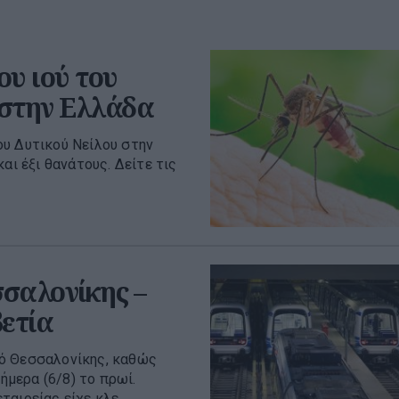
ου ιού του
 στην Ελλάδα
ου Δυτικού Νείλου στην
αι έξι θανάτους. Δείτε τις
σαλονίκης –
βετία
ρό Θεσσαλονίκης, καθώς
μερα (6/8) το πρωί.
αιρείας είχε κλε...