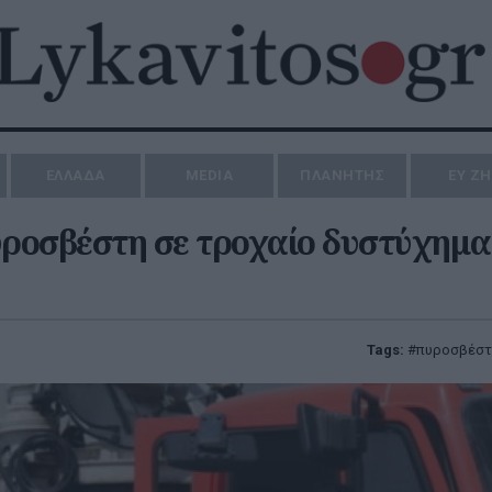
ΕΛΛΑΔΑ
MEDIA
ΠΛΑΝΗΤΗΣ
ΕΥ Ζ
υροσβέστη σε τροχαίο δυστύχημα
Tags:
πυροσβέστ