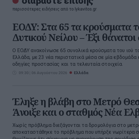
διαβάστε επίσης
περισσότερες ειδήσεις από το lykavitos.gr
ΕΟΔΥ: Στα 65 τα κρούσματα τ
Δυτικού Νείλου – Έξι θάνατοι
Ο ΕΟΔΥ ανακοίνωσε 65 συνολικά κρούσματα του ιού τ
Ελλάδα, με 23 νέα περιστατικά μέσα σε μία εβδομάδα κ
οδηγίες προστασίας και τα τελευταία στοιχεία.
09:30 | 06 Αυγούστου 2026
Ελλάδα
Έληξε η βλάβη στο Μετρό Θεσ
Άνοιξε και ο σταθμός Νέα Ελ
Χωρίς πρόβλημα διεξάγονται τα δρομολόγια στο μετ
αποκαταστάθηκε το πρόβλημα που υπήρξε νωρίτερα σή
Θυμίζουμε ότι σύμφωνα με ανακοίνωση της αρμόδιας ετ