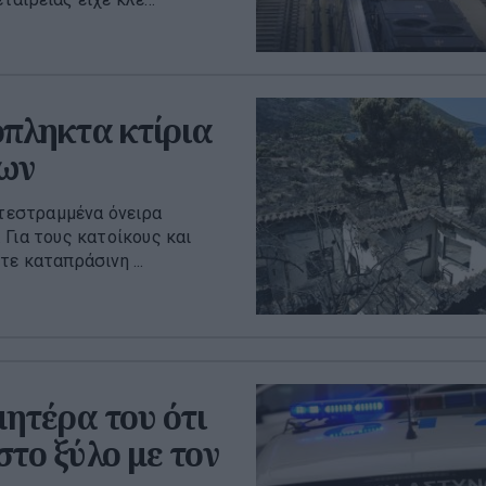
όπληκτα κτίρια
εων
ατεστραμμένα όνειρα
 Για τους κατοίκους και
ε καταπράσινη ...
μητέρα του ότι
το ξύλο με τον