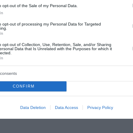
o opt-out of the Sale of my Personal Data.
In
to opt-out of processing my Personal Data for Targeted
«ασπίδα» για το
Στον ανακριτή οι επτά
ing.
In
Ελλάδας – Κύπρου:
συλληφθέντες για τη 
ειρείται η
στη Βοιωτία –
o opt-out of Collection, Use, Retention, Sale, and/or Sharing
ersonal Data that Is Unrelated with the Purposes for which it
νηση του έργου
Κατηγορούνται για θε
lected.
In
εργασίες σε υπαίθριο
ης γαλλικής Meridiam στη
terconnector ενισχύει τη
Ενώπιον του ανακριτή οδηγούν
consents
κή βάση της ηλεκτρικής
επτά συλληφθέντες για την πυ
ς Ελλάδας – Κύπρου
που εκδηλώθηκε στη Βοιωτία,
CONFIRM
οποίοι κατηγορούνται ότι
του 2026
πραγματοποιούσαν θερμές εργ
υπαίθριο χώρο, παρ...
Data Deletion
Data Access
Privacy Policy
06 Αυγούστου 2026