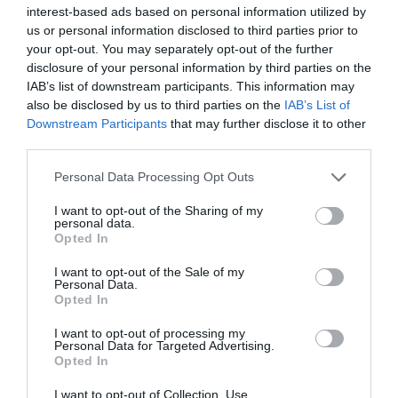
interest-based ads based on personal information utilized by
προκαλώντας την άμεση κινητοποίηση των
us or personal information disclosed to third parties prior to
πυροσβεστικών δυνάμεων. Η πυρκαγιά ξέσπασε ...
your opt-out. You may separately opt-out of the further
07 Αυγούστου 2026
disclosure of your personal information by third parties on the
IAB’s list of downstream participants. This information may
also be disclosed by us to third parties on the
IAB’s List of
Downstream Participants
that may further disclose it to other
third parties.
Please note that this website/app uses one or more Google
Personal Data Processing Opt Outs
services and may gather and store information including but
not limited to your visit or usage behaviour. You may click to
I want to opt-out of the Sharing of my
personal data.
grant or deny consent to Google and its third-party tags to
Opted In
use your data for below specified purposes in below Google
consent section.
I want to opt-out of the Sale of my
Personal Data.
Opted In
I want to opt-out of processing my
Personal Data for Targeted Advertising.
Opted In
Χαλκιδική: Επιχείρηση μεταφοράς 49χρονης
I want to opt-out of Collection, Use,