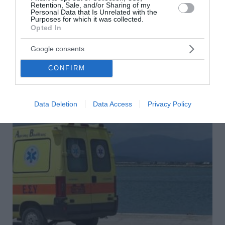
Γερμανίδας που τραυματίστηκε σε δύσβατο
Retention, Sale, and/or Sharing of my
σημείο
Personal Data that Is Unrelated with the
Purposes for which it was collected.
Opted In
Πυροσβέστες εντόπισαν τραυματισμένη στο πόδι
49χρονη Γερμανίδα, σε δύσβατο σημείο στην περιοχή της
Google consents
Συκιάς στη Χαλκιδική. Οι πυροσβέστες μετέφεραν τη
γυναίκα με φορείο σε ασφαλές...
CONFIRM
07 Αυγούστου 2026
Data Deletion
Data Access
Privacy Policy