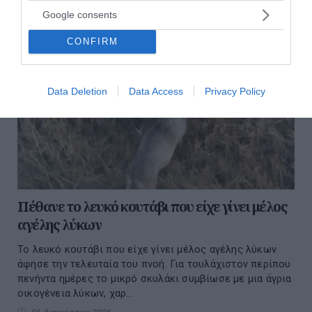
Google consents
CONFIRM
Data Deletion
Data Access
Privacy Policy
Πέθανε το λευκό κουτάβι που είχε γίνει μέλος
αγέλης λύκων
Το λευκό κουτάβι που είχε γίνει μέλος αγέλης λύκων
άφησε την τελευταία του πνοή. Για τουλάχιστον περίπου
πενήντα ημέρες το μικρό σκυλάκι συμβίωσε με μια άγρια
οικογένεια λύκων, χαρ...