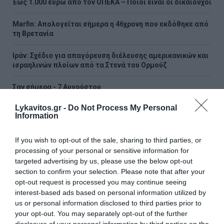
Έως 1.000 ευρώ από τον ΟΠΕΚΑ – Ποιοι είναι οι δικαιούχοι
Marfin: Απολογείται σήμερα η 46χρονη που εκδόθηκε από
τη Βρετανία
Ιράν: Σχέδιο για απαγόρευση διέλευσης αμερικανικών και
ισραηλινών πλοίων από τα Στενά του Ορμούζ
Σαν σήμερα - 7 Αυγούστου
Lykavitos.gr -
Do Not Process My Personal
Η Χώρα Σκύρου
Information
ΟΛΕΣ ΟΙ ΕΙΔΗΣΕΙΣ →
If you wish to opt-out of the sale, sharing to third parties, or
processing of your personal or sensitive information for
διαβάστε ακόμη
targeted advertising by us, please use the below opt-out
section to confirm your selection. Please note that after your
opt-out request is processed you may continue seeing
interest-based ads based on personal information utilized by
us or personal information disclosed to third parties prior to
your opt-out. You may separately opt-out of the further
disclosure of your personal information by third parties on the