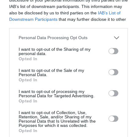
IAB’s list of downstream participants. This information may
also be disclosed by us to third parties on the
IAB’s List of
Downstream Participants
that may further disclose it to other
third parties.
Please note that this website/app uses one or more Google
Personal Data Processing Opt Outs
services and may gather and store information including but
not limited to your visit or usage behaviour. You may click to
I want to opt-out of the Sharing of my
personal data.
grant or deny consent to Google and its third-party tags to
Opted In
use your data for below specified purposes in below Google
Τραγωδία στη Marfin: Έφτασε στην Ελλάδα η
consent section.
I want to opt-out of the Sale of my
46χρονη κατηγορούμενη που είχε συλληφθεί
Personal Data.
στο Λονδίνο
Opted In
Έφτασε στην Ελλάδα η 46χρονη γυναίκα που
I want to opt-out of processing my
Personal Data for Targeted Advertising.
κατηγορείται για εμπλοκή της στην υπόθεση του
Opted In
φονικού εμπρησμού της Marfin τον Μάιο του 2010.
Κλιμάκιο της Διεύθυνσης Αντιμετώπισης Οργα...
I want to opt-out of Collection, Use,
Retention, Sale, and/or Sharing of my
06 Αυγούστου 2026
Personal Data that Is Unrelated with the
Purposes for which it was collected.
Opted In