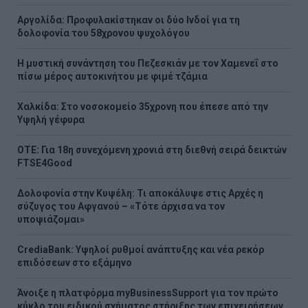
Αργολίδα: Προφυλακίστηκαν οι δύο Ινδοί για τη
δολοφονία του 58χρονου ψυχολόγου
Η μυστική συνάντηση του Πεζεσκιάν με τον Χαμενεΐ στο
πίσω μέρος αυτοκινήτου με φιμέ τζάμια
Χαλκίδα: Στο νοσοκομείο 35χρονη που έπεσε από την
Υψηλή γέφυρα
ΟΤΕ: Για 18η συνεχόμενη χρονιά στη διεθνή σειρά δεικτών
FTSE4Good
Δολοφονία στην Κυψέλη: Τι αποκάλυψε στις Αρχές η
σύζυγος του Αφγανού – «Τότε άρχισα να τον
υποψιάζομαι»
CrediaBank: Υψηλοί ρυθμοί ανάπτυξης και νέα ρεκόρ
επιδόσεων στο εξάμηνο
Άνοιξε η πλατφόρμα myBusinessSupport για τον πρώτο
κύκλο του ειδικού σχήματος στήριξης των επιχειρήσεων