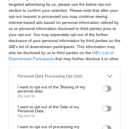
Πυρκαγιά στην Aγία Μαρίνα Ηλείας
targeted advertising by us, please use the below opt-out
section to confirm your selection. Please note that after your
Φωτιά εκδηλώθηκε το μεσημέρι σε γεωργική έκταση
opt-out request is processed you may continue seeing
στην Αγία Μαρίνα Ηλείας, ενώ μέχρι τώρα δεν
interest-based ads based on personal information utilized by
απειλούνται κατοικίες. Για την κατάσβεση της πυρκαγιάς
us or personal information disclosed to third parties prior to
επιχειρούν 42 πυροσβέστες με δ...
your opt-out. You may separately opt-out of the further
06 Αυγούστου 2026
disclosure of your personal information by third parties on the
IAB’s list of downstream participants. This information may
also be disclosed by us to third parties on the
IAB’s List of
Downstream Participants
that may further disclose it to other
third parties.
Please note that this website/app uses one or more Google
Personal Data Processing Opt Outs
services and may gather and store information including but
not limited to your visit or usage behaviour. You may click to
I want to opt-out of the Sharing of my
personal data.
grant or deny consent to Google and its third-party tags to
Opted In
use your data for below specified purposes in below Google
consent section.
I want to opt-out of the Sale of my
Personal Data.
Opted In
I want to opt-out of processing my