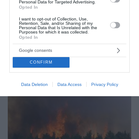
Personal Data for Targeted Advertising.
Opted In
Δολοφονία στην Κυψέλη: Τι αποκάλυψε στις
I want to opt-out of Collection, Use,
Αρχές η σύζυγος του Αφγανού – «Τότε άρχισα
Retention, Sale, and/or Sharing of my
Personal Data that Is Unrelated with the
να τον υποψιάζομαι»
Purposes for which it was collected.
Opted In
Νέα στοιχεία για την υπόθεση της δολοφονίας της
38χρονης Βρετανίδας, Ελίζαμπεθ Ρος, στην Κυψέλη
Google consents
φέρεται να προκύπτουν από την κατάθεση της συζύγου
του 26χρονου Αφγανού. Πληροφο...
CONFIRM
06 Αυγούστου 2026
Data Deletion
Data Access
Privacy Policy