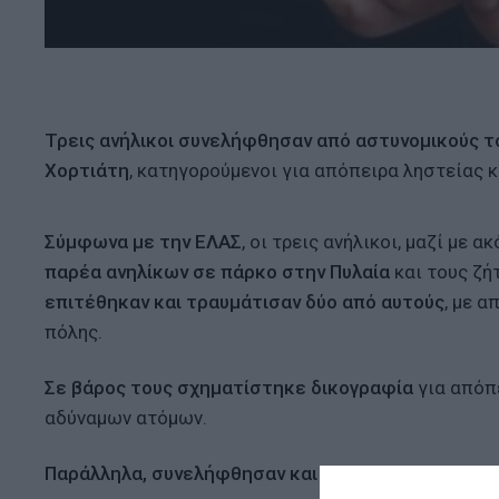
Τρεις ανήλικοι συνελήφθησαν από αστυνομικούς τ
Χορτιάτη
, κατηγορούμενοι για απόπειρα ληστείας 
Σύμφωνα με την ΕΛΑΣ
, οι τρεις ανήλικοι, μαζί με 
παρέα ανηλίκων σε πάρκο στην Πυλαία
και τους ζή
επιτέθηκαν και τραυμάτισαν δύο από αυτούς
, με 
πόλης.
Σε βάρος τους σχηματίστηκε δικογραφία
για απόπε
αδύναμων ατόμων.
Παράλληλα, συνελήφθησαν και οι γονείς των τριών