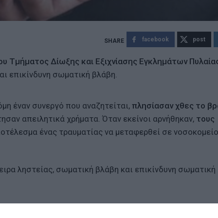
facebook
post
ου Τμήματος Δίωξης και Εξιχνίασης Εγκλημάτων Πυλαία
και επικίνδυνη σωματική βλάβη.
ακόμη έναν συνεργό που αναζητείται,
πλησίασαν χθες το β
τησαν απειλητικά χρήματα. Όταν εκείνοι αρνήθηκαν,
τους
αποτέλεσμα ένας τραυματίας να μεταφερθεί σε νοσοκομείο
ιρα ληστείας, σωματική βλάβη και επικίνδυνη σωματική
 ανηλίκων
για παραμέληση εποπτείας ανηλίκων.