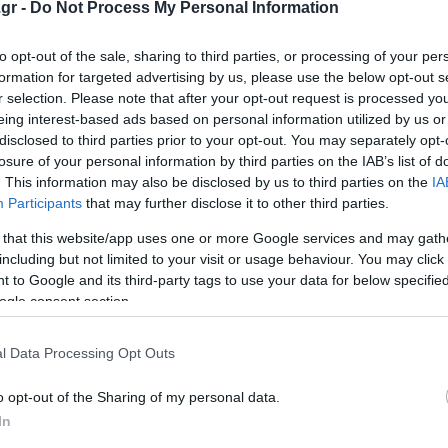
gr -
Do Not Process My Personal Information
ω από σχολείο στο Νέο Ηράκλειο
to opt-out of the sale, sharing to third parties, or processing of your per
 Σήμερα η πανελλαδική σύσκεψη στη Νίκαια Λάρισας
formation for targeted advertising by us, please use the below opt-out s
κρύο και χιόνια;
r selection. Please note that after your opt-out request is processed y
eing interest-based ads based on personal information utilized by us or
disclosed to third parties prior to your opt-out. You may separately opt-
losure of your personal information by third parties on the IAB’s list of
ο Lykavitos.gr στο Google News
. This information may also be disclosed by us to third parties on the
IA
ώτοι όλες τις ειδήσεις
Participants
that may further disclose it to other third parties.
 that this website/app uses one or more Google services and may gath
including but not limited to your visit or usage behaviour. You may click 
 to Google and its third-party tags to use your data for below specifi
ogle consent section.
l Data Processing Opt Outs
o opt-out of the Sharing of my personal data.
In