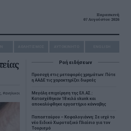
Παρασκευή
07 Αυγούστου 2026
ΗΝ
ΑΘΛΗΤΙΣΜΟΣ
AYTOKINHTO
ENGLISH
τείας
Ροή ειδήσεων
Προσοχή στις μεταφορές χρημάτων: Πότε
η ΑΑΔΕ τις χαρακτηρίζει δωρεές
Μεγάλη επιχείρηση της ΕΛ.ΑΣ.:
ς
,
ανηλικοι
Κατασχέθηκαν 18 κιλά skunk και
αποκαλύφθηκε εργαστήριο κάνναβης
Παπασταύρου – Κεφαλογιάννη: Σε ισχύ το
νέο Ειδικό Χωροταξικό Πλαίσιο για τον
Τουρισμό