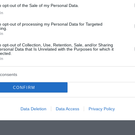
o opt-out of the Sale of my Personal Data.
In
to opt-out of processing my Personal Data for Targeted
ing.
In
ιο: Ποιοι γιορτάζουν
Ρόδος: Στο νοσοκομεί
διακομίστηκε ναυτικό
o opt-out of Collection, Use, Retention, Sale, and/or Sharing
ersonal Data that Is Unrelated with the Purposes for which it
τραυματίστηκε κατά 
lected.
ασκευή 7 Αυγούστου,
In
πρόσδεση πλοίου στο 
οι: Αστέριος, Αστέρης,
στερινός, Αστρινή, Αστέρω,
Ατύχημα συνέβη κατά τη διαδι
consents
τρούλα, Αστερινή Νικάνωρ,
πρόσδεσης πλοίου στο λιμάνι
Ρόδου. Πληροφορίες αναφέρο
CONFIRM
του 2026
ένας 53χρονος ναυτικός τραυ
κατά τη διαδικασία πρόσδεση
φορτηγού οχη...
Data Deletion
Data Access
Privacy Policy
06 Αυγούστου 2026