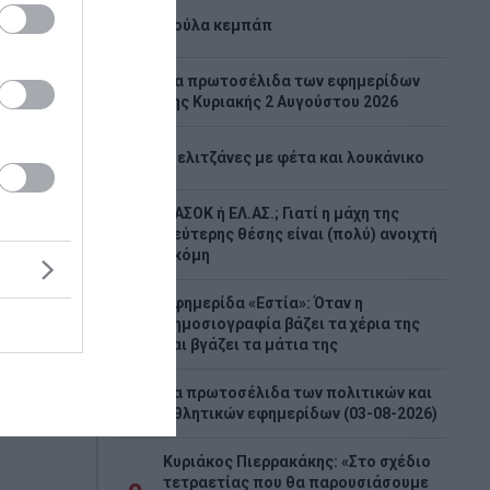
3
Λούλα κεμπάπ
Tα πρωτοσέλιδα των εφημερίδων
4
της Κυριακής 2 Αυγούστου 2026
ο
5
Μελιτζάνες με φέτα και λουκάνικο
ς που
τη
ΠΑΣΟΚ ή ΕΛ.ΑΣ.; Γιατί η μάχη της
λιμάνι
6
δεύτερης θέσης είναι (πολύ) ανοιχτή
ακόμη
κασία
 της
Εφημερίδα «Εστία»: Όταν η
υν ότι
7
δημοσιογραφία βάζει τα χέρια της
ματίστηκε
και βγάζει τα μάτια της
ς
Τα πρωτοσέλιδα των πολιτικών και
8
αθλητικών εφημερίδων (03-08-2026)
Κυριάκος Πιερρακάκης: «Στο σχέδιο
τετραετίας που θα παρουσιάσουμε