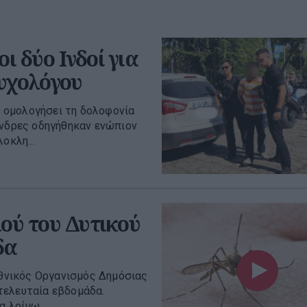
 δύο Ινδοί για
υχολόγου
υν ομολογήσει τη δολοφονία
άνδρες οδηγήθηκαν ενώπιον
οκλη...
ού του Δυτικού
δα
Εθνικός Οργανισμός Δημόσιας
τελευταία εβδομάδα.
 λοίμω...