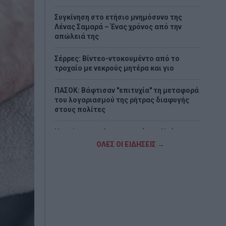
Συγκίνηση στο ετήσιο μνημόσυνο της
Λένας Σαμαρά – Ένας χρόνος από την
απώλειά της
Σέρρες: Βίντεο-ντοκουμέντο από το
τροχαίο με νεκρούς μητέρα και γιο
ΠΑΣΟΚ: Βάφτισαν "επιτυχία" τη μεταφορά
του λογαριασμού της ρήτρας διαφυγής
στους πολίτες
Η πρώην αρραβωνιαστικιά του Ντόντσιτς
διεκδικεί, σύμφωνα με δημοσιεύματα, 50
ΟΛΕΣ ΟΙ ΕΙΔΗΣΕΙΣ →
εκατ. δολάρια
«Σαφάρι» ελέγχων στις παραλίες: 1.500
αυτοψίες, drones και βαριά πρόστιμα
Χρηστίδης από το εργοτάξιο του Ιλισού:
«Τα έργα παραμένουν ανολοκλήρωτα –
Δεν υπάρχουν άλλα περιθώρια