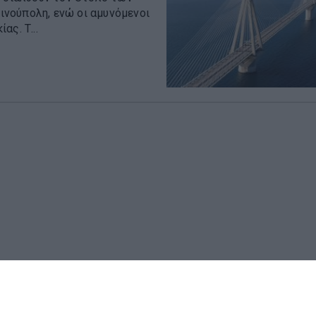
νούπολη, ενώ οι αμυνόμενοι
ς. Τ...