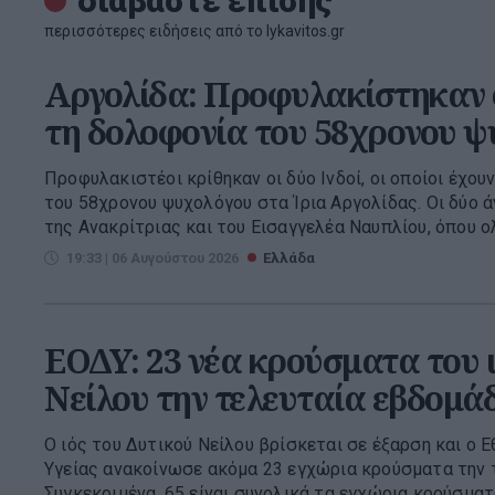
διαβάστε επίσης
περισσότερες ειδήσεις από το lykavitos.gr
Αργολίδα: Προφυλακίστηκαν οι
τη δολοφονία του 58χρονου ψ
Προφυλακιστέοι κρίθηκαν οι δύο Ινδοί, οι οποίοι έχο
του 58χρονου ψυχολόγου στα Ίρια Αργολίδας. Οι δύο 
της Ανακρίτριας και του Εισαγγελέα Ναυπλίου, όπου ολ
19:33 | 06 Αυγούστου 2026
Ελλάδα
ΕΟΔΥ: 23 νέα κρούσματα του ι
Νείλου την τελευταία εβδομά
Ο ιός του Δυτικού Νείλου βρίσκεται σε έξαρση και ο 
Υγείας ανακοίνωσε ακόμα 23 εγχώρια κρούσματα την 
Συγκεκριμένα, 65 είναι συνολικά τα εγχώρια κρούσματα