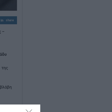
καθυστέρησης»
Ακραία ζέστη στη Μεσόγειο – Τουρίστες
αλλάζουν τα σχέδια των διακοπών τους
share
ς –
ράδυ
 της
 βλάβη