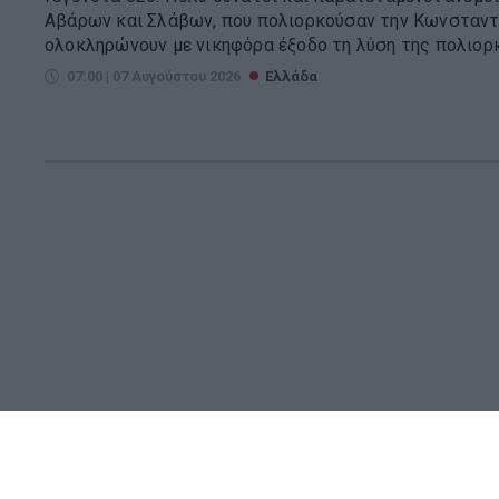
Αβάρων και Σλάβων, που πολιορκούσαν την Κωνσταντι
ολοκληρώνουν με νικηφόρα έξοδο τη λύση της πολιορκία
07:00 | 07 Αυγούστου 2026
Ελλάδα