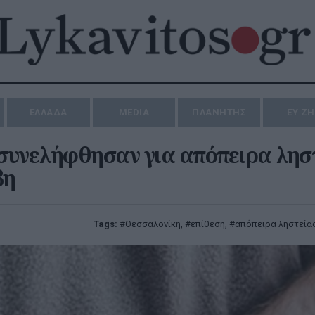
ΕΛΛΑΔΑ
MEDIA
ΠΛΑΝΗΤΗΣ
ΕΥ Ζ
 συνελήφθησαν για απόπειρα λησ
βη
Tags:
Θεσσαλονίκη
,
επίθεση
,
απόπειρα ληστεία