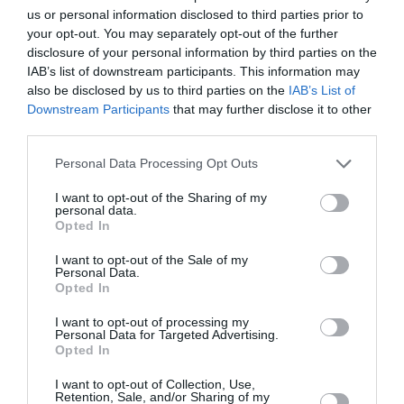
πλαίσιο των στοχευμένων δράσεων για τ...
us or personal information disclosed to third parties prior to
your opt-out. You may separately opt-out of the further
22:30 | 09 Αυγούστου 2026
Ελλάδα
disclosure of your personal information by third parties on the
IAB’s list of downstream participants. This information may
also be disclosed by us to third parties on the
IAB’s List of
Downstream Participants
that may further disclose it to other
third parties.
Please note that this website/app uses one or more Google
Personal Data Processing Opt Outs
services and may gather and store information including but
not limited to your visit or usage behaviour. You may click to
I want to opt-out of the Sharing of my
personal data.
grant or deny consent to Google and its third-party tags to
Opted In
use your data for below specified purposes in below Google
consent section.
I want to opt-out of the Sale of my
Personal Data.
Opted In
I want to opt-out of processing my
Personal Data for Targeted Advertising.
Opted In
Πάρος: Ελεύθερος ο ιδιοκτήτης
του beach bar για τον θάνατο
I want to opt-out of Collection, Use,
Retention, Sale, and/or Sharing of my