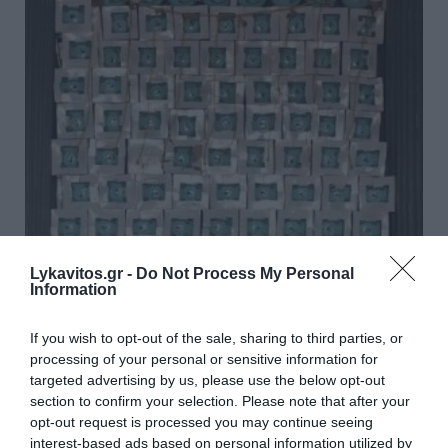
ΑΑΔΕ: Κατασχέθηκαν 1.296
Lykavitos.gr -
Do Not Process My Personal
Information
φιάλες παράνομου φρέον σε
Κήπους και Δοϊράνη
If you wish to opt-out of the sale, sharing to third parties, or
processing of your personal or sensitive information for
Στον εντοπισμό και την κατάσχεση συνολικά 1.296
targeted advertising by us, please use the below opt-out
φιαλών παράνομου ψυκτικού υγρού (φρέον)
section to confirm your selection. Please note that after your
προχώρησαν οι τελωνειακοί ελεγκτές της
opt-out request is processed you may continue seeing
Ανεξάρτητης Αρχής Δημοσίων Εσόδων (ΑΑΔΕ), στο
interest-based ads based on personal information utilized by