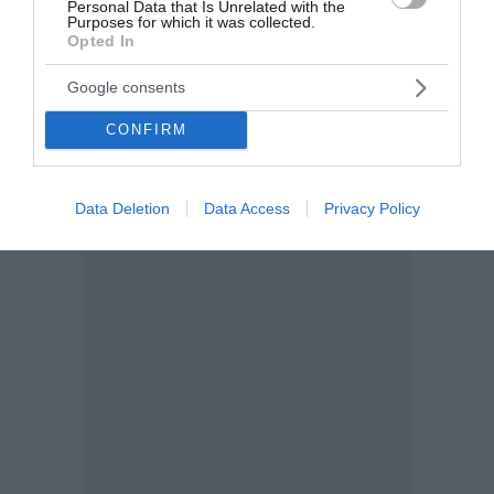
του τετράχρονου
Personal Data that Is Unrelated with the
Purposes for which it was collected.
Opted In
Ελεύθερος μέχρι την ολοκλήρωση της
προκαταρκτικής εξέτασης, αφέθηκε με απόφαση του
Google consents
Εισαγγελέα Πρωτοδικών Σύρου ο ιδιοκτήτης του
CONFIRM
beach bar στην Πάρο, όπου χθες, Σάββατο ένα
4χρονο αγοράκι έχασε τη ζωή του μετά τ...
19:45 | 09 Αυγούστου 2026
Ελλάδα
Data Deletion
Data Access
Privacy Policy