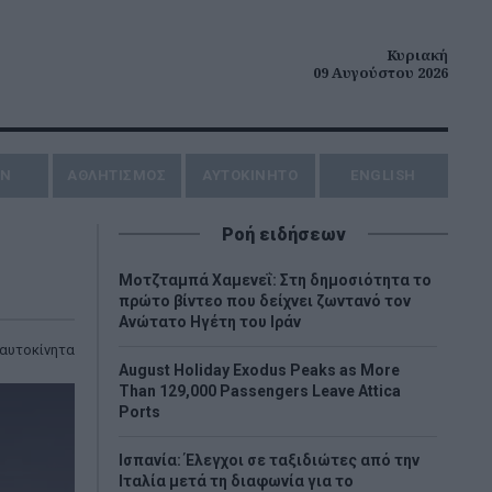
Κυριακή
09 Αυγούστου 2026
ΗΝ
ΑΘΛΗΤΙΣΜΟΣ
AYTOKINHTO
ENGLISH
Ροή ειδήσεων
Μοτζταμπά Χαμενεΐ: Στη δημοσιότητα το
πρώτο βίντεο που δείχνει ζωντανό τον
Ανώτατο Ηγέτη του Ιράν
αυτοκίνητα
August Holiday Exodus Peaks as More
Than 129,000 Passengers Leave Attica
Ports
Ισπανία: Έλεγχοι σε ταξιδιώτες από την
Ιταλία μετά τη διαφωνία για το