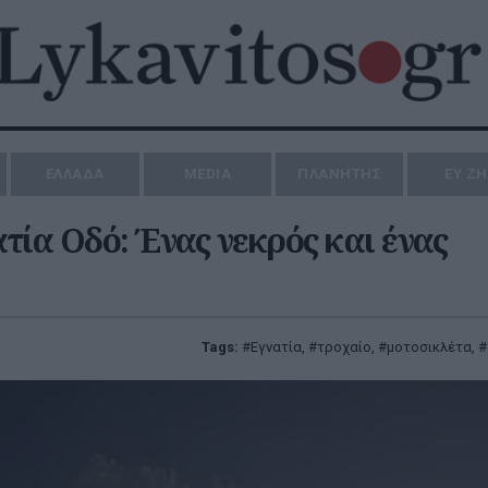
ΕΛΛΑΔΑ
MEDIA
ΠΛΑΝΗΤΗΣ
ΕΥ Ζ
τία Οδό: Ένας νεκρός και ένας
Tags:
Εγνατία
,
τροχαίο
,
μοτοσικλέτα
,