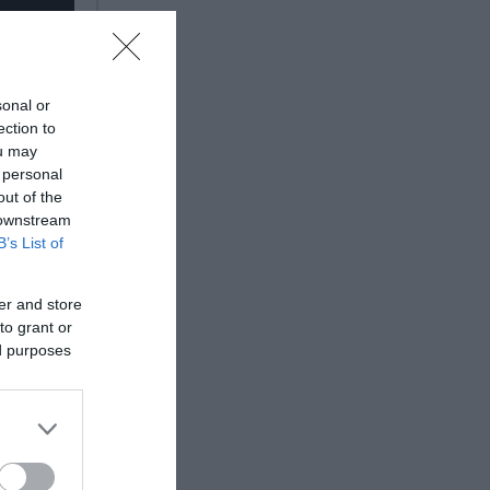
sonal or
ection to
ou may
 personal
out of the
 downstream
B’s List of
er and store
to grant or
ed purposes