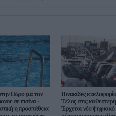
την Πάρο για τον
Πινακίδες κυκλοφορία
ονου σε πισίνα -
Τέλος στις καθυστερή
στική η προσπάθεια
Έρχεται νέο ψηφιακό
μαν να αποτρέψει
σύστημα παραγγελία