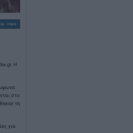
να περιμένει - Η οικογένεια πρέπει να
είναι πραγματικά η πρώτη μας
προτεραιότητα»
share
Χαρδαλιάς: Δύο νέοι Αντιπεριφερειάρχες
στην Αττική – Θεοδωρόπουλος και
Κοσμόπουλος αναλαμβάνουν κρίσιμα
χαρτοφυλάκια
a.gr. Η
ύμφωνα
ονται στο
θηκαν τη
ίες για