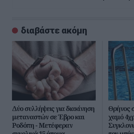
διαβάστε ακόμη
Δύο συλλήψεις για διακίνηση
Θρήνος σ
μεταναστών σε Έβρο και
χαμό 4χρ
Ροδόπη - Μετέφεραν
Συγκλονι
συνολικά 15 άτομα
του μπάρ