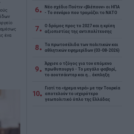
Νέο σχέδιο Πούτιν «βλέπουν» οι ΗΠΑ
6
ρούς
- Το σενάριο που τρομάζει το ΝΑΤΟ
κίδων
υργείο
Ο δρόμος προς το 2027 και η κρίση
7
 αμέσως
αξιοπιστίας της αντιπολίτευσης
ας ένα
Τα πρωτοσέλιδα των πολιτικών και
8
αθλητικών εφημερίδων (03-08-2026)
Άρχισε ο τζόγος για τον επόμενο
9
πρωθυπουργό - Το μεγάλο φαβορί,
το αουτσάιντερ και η... έκπληξη
Γιατί τα «ήρεμα νερά» με την Τουρκία
10
αποτελούν το ισχυρότερο
γεωπολιτικό όπλο της Ελλάδας