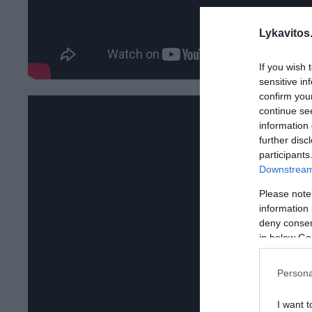
Lykavitos.
If you wish 
sensitive in
confirm you
continue se
information 
further disc
participants
Downstream 
Please note
information 
deny consent
in below Go
Persona
I want t