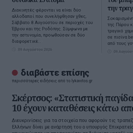
την τραγ
Διακινητές φέρονται να είναι δύο
αλλοδαποί που συνελήφθησαν χθες,
Σοκαρισμένη
Σάββατο 8 Αυγούστου σε περιοχές του
της Πάρου κ
Έβρου και της Ροδόπης. Σύμφωνα με
τραγικό χαμ
την αστυνομία, προωθούσαν σε δύο
σε πισίνα be
διαφορετικέ...
από τους γον
09 Αυγούστου 2026
09 Αυγούσ
διαβάστε επίσης
περισσότερες ειδήσεις από το lykavitos.gr
Σκέρτσος: «Στατιστική παγίδα»
10 έχουν καταθέσεις κάτω απ
Διευκρινίσεις για τα στοιχεία που αφορούν τις τραπ
Ελλήνων δίνει με ανάρτησή του ο υπουργός Επικρατεί