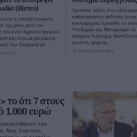
ωδία (Βίντεο)
Οριστικό τέλος στις κατά και
καθυστερήσεις έκδοσης πινα
 είναι η τοπική κοινωνία
κυκλοφορίας προωθεί το υπο
αι όχι μόνο μετά τον
Υποδομών και Μεταφορών το
ό του ενός 4χρονου αγοριού
επόμενο διάστημα, θεσπίζοντ
ach bar, λίγα μέτρα μακριά
ανοικτό, ψηφιακ...
είς του. Σύμφωνα με ...
09 Αυγούστου 2026
του 2026
 το ότι 7 στους
ό 1.000 ευρώ
εζικέςκαταθέσεις των
ας, Άκης Σκέρτσος,