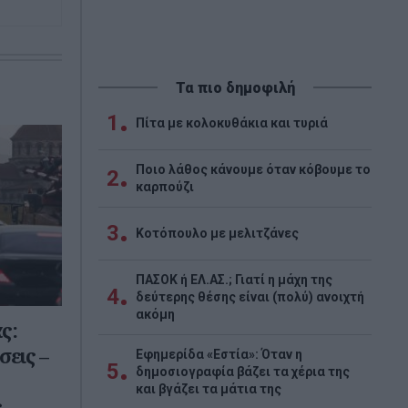
Τα πιο δημοφιλή
1
Πίτα με κολοκυθάκια και τυριά
Ποιο λάθος κάνουμε όταν κόβουμε το
2
καρπούζι
3
Κοτόπουλο με μελιτζάνες
ΠΑΣΟΚ ή ΕΛ.ΑΣ.; Γιατί η μάχη της
4
δεύτερης θέσης είναι (πολύ) ανοιχτή
ακόμη
ς:
σεις –
Εφημερίδα «Εστία»: Όταν η
5
δημοσιογραφία βάζει τα χέρια της
και βγάζει τα μάτια της
ς