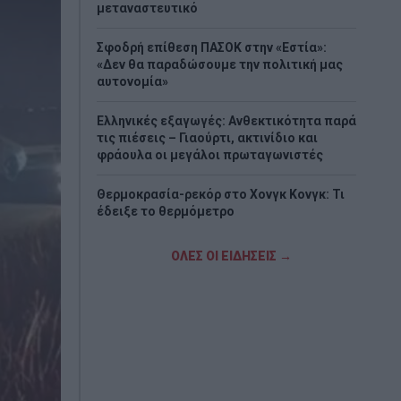
μεταναστευτικό
Σφοδρή επίθεση ΠΑΣΟΚ στην «Εστία»:
«Δεν θα παραδώσουμε την πολιτική μας
αυτονομία»
Ελληνικές εξαγωγές: Ανθεκτικότητα παρά
τις πιέσεις – Γιαούρτι, ακτινίδιο και
φράουλα οι μεγάλοι πρωταγωνιστές
Θερμοκρασία-ρεκόρ στο Χονγκ Κονγκ: Τι
έδειξε το θερμόμετρο
Σε συναγερμό η χώρα για τις φωτιές:
ΟΛΕΣ ΟΙ ΕΙΔΗΣΕΙΣ →
Ισχυροί άνεμοι έως 9 μποφόρ και πάνω
από 400 πυρκαγιές σε 10 ημέρες
ΣΥΡΙΖΑ: Στηρίζει τις κινητοποιήσεις
αλληλεγγύης στην Παλαιστίνη – Καλεί σε
μαζική συμμετοχή
Μαρινάκης: «Το δημογραφικό δεν μπορεί