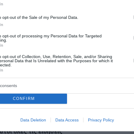
In
o opt-out of the Sale of my Personal Data.
In
to opt-out of processing my Personal Data for Targeted
ing.
In
o opt-out of Collection, Use, Retention, Sale, and/or Sharing
ersonal Data that Is Unrelated with the Purposes for which it
lected.
In
τά τραυματίες
consents
ντων στο «Ελευθέριος Βενιζέλος» – Ανήλικη μεταξύ τω
CONFIRM
Data Deletion
Data Access
Privacy Policy
ο Lykavitos.gr στο Google News
ώτοι όλες τις ειδήσεις