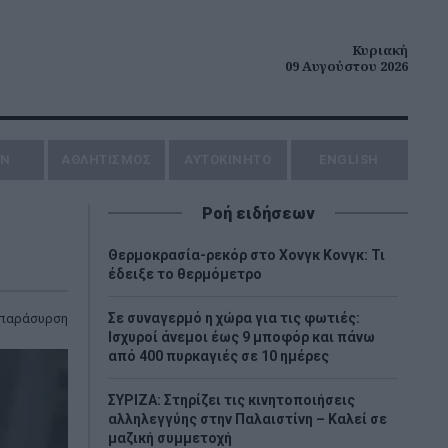
Κυριακή
09 Αυγούστου 2026
ΗΝ
ΑΘΛΗΤΙΣΜΟΣ
AYTOKINHTO
ENGLISH
Ροή ειδήσεων
Θερμοκρασία-ρεκόρ στο Χονγκ Κονγκ: Τι
έδειξε το θερμόμετρο
Σε συναγερμό η χώρα για τις φωτιές:
παράσυρση
Ισχυροί άνεμοι έως 9 μποφόρ και πάνω
από 400 πυρκαγιές σε 10 ημέρες
ΣΥΡΙΖΑ: Στηρίζει τις κινητοποιήσεις
αλληλεγγύης στην Παλαιστίνη – Καλεί σε
μαζική συμμετοχή