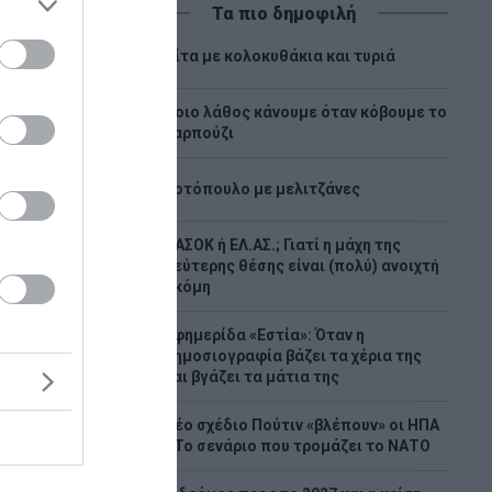
Τα πιο δημοφιλή
1
Πίτα με κολοκυθάκια και τυριά
Ποιο λάθος κάνουμε όταν κόβουμε το
2
καρπούζι
3
Κοτόπουλο με μελιτζάνες
ΠΑΣΟΚ ή ΕΛ.ΑΣ.; Γιατί η μάχη της
4
δεύτερης θέσης είναι (πολύ) ανοιχτή
ακόμη
ια –
Εφημερίδα «Εστία»: Όταν η
5
δημοσιογραφία βάζει τα χέρια της
βάτες
και βγάζει τα μάτια της
ττική
Νέο σχέδιο Πούτιν «βλέπουν» οι ΗΠΑ
6
οορισμό
- Το σενάριο που τρομάζει το ΝΑΤΟ
έρεια,
λα αστικά