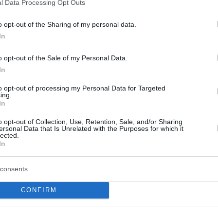
l Data Processing Opt Outs
o opt-out of the Sharing of my personal data.
In
o opt-out of the Sale of my Personal Data.
In
to opt-out of processing my Personal Data for Targeted
ing.
In
o opt-out of Collection, Use, Retention, Sale, and/or Sharing
ersonal Data that Is Unrelated with the Purposes for which it
ο στη Μήλο:
Δεκαπενταύγουστος:
lected.
In
ερο προσγειώθηκε
«Βουλιάζουν» τα λιμάν
κήνικο για… μπάνιο
Πάνω από 129.000 επι
consents
αναχωρούν από την Α
CONFIRM
ικο, ένα τόπο μοναδικού
Με βαλίτσες στο χέρι και πρ
ους και εξαιρετικά
κυρίως τα νησιά και την περιφ
περιβαλλοντικής αξίας στη
εγκαταλείπουν μαζικά τα μεγά