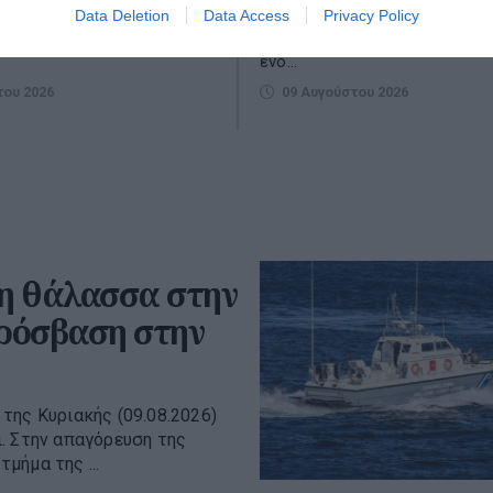
ειώθηκε ένα ελικόπτερο,
κέντρα οι τελευταίοι αδειούχ
Data Deletion
Data Access
Privacy Policy
ν μπάνιο οι επιβάτες του.
Αυγούστου, καθώς η μεγάλη έ
ενό...
του 2026
09 Αυγούστου 2026
η θάλασσα στην
ρόσβαση στην
της Κυριακής (09.08.2026)
. Στην απαγόρευση της
μήμα της ...