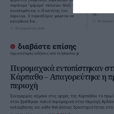
Μήλο, προσγ
παράνομο "ψάρεμα" πελατών. Μαζί του
για να κάνου
συνελήφθη και ο ιδιοκτήτης του
Το...
πάρκινγκ. Ο παρκαδόρος φέρεται να
κατηύθυνε διε...
09 Αυγούσ
09 Αυγούστου 2026
διαβάστε επίσης
περισσότερες ειδήσεις από το lykavitos.gr
Πυρομαχικά εντοπίστηκαν στ
Κάρπαθο – Απαγορεύτηκε η π
περιοχή
Συναγερμός σήμανε στις αρχές της Καρπάθου το πρωί 
όταν βρέθηκαν παλιά πυρομαχικά στην περιοχή Αρδάνι
κολύμβησης και κάθε θαλάσσιας δραστηριότητας στο τ