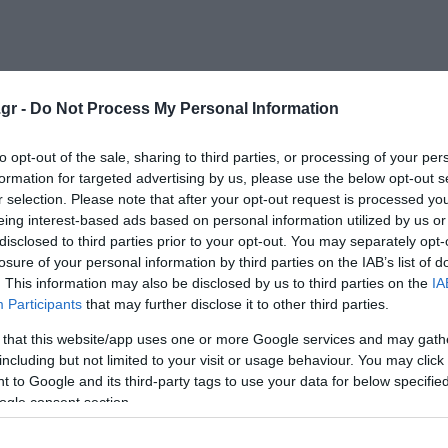
λεσαν το ΕΚΑΒ όπου έφτασε άμεσα και έγινε ΚΑΡΠΑ στον 5
gr -
Do Not Process My Personal Information
υθρός Σταυρός».
to opt-out of the sale, sharing to third parties, or processing of your per
formation for targeted advertising by us, please use the below opt-out s
λέσματα και τα αναπάντητα ερωτήματα
r selection. Please note that after your opt-out request is processed y
ύ θα βρέξει
eing interest-based ads based on personal information utilized by us or
disclosed to third parties prior to your opt-out. You may separately opt-
ασμών «βλέπουν» οι αρχές
losure of your personal information by third parties on the IAB’s list of
. This information may also be disclosed by us to third parties on the
IA
Participants
that may further disclose it to other third parties.
ο Lykavitos.gr στο Google News
 that this website/app uses one or more Google services and may gath
ώτοι όλες τις ειδήσεις
including but not limited to your visit or usage behaviour. You may click 
 to Google and its third-party tags to use your data for below specifi
ogle consent section.