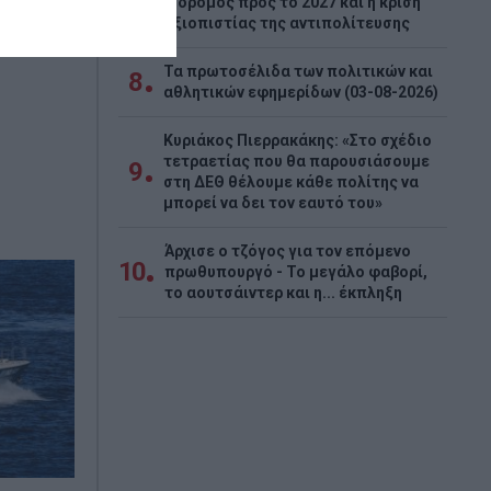
Ο δρόμος προς το 2027 και η κρίση
7
οι του
αξιοπιστίας της αντιπολίτευσης
ξοδος
Τα πρωτοσέλιδα των πολιτικών και
8
αθλητικών εφημερίδων (03-08-2026)
Κυριάκος Πιερρακάκης: «Στο σχέδιο
τετραετίας που θα παρουσιάσουμε
9
στη ΔΕΘ θέλουμε κάθε πολίτης να
μπορεί να δει τον εαυτό του»
Άρχισε ο τζόγος για τον επόμενο
10
πρωθυπουργό - Το μεγάλο φαβορί,
το αουτσάιντερ και η... έκπληξη