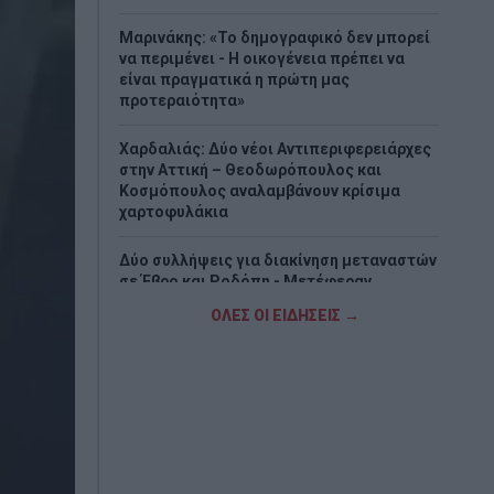
Μαρινάκης: «Το δημογραφικό δεν μπορεί
να περιμένει - Η οικογένεια πρέπει να
είναι πραγματικά η πρώτη μας
προτεραιότητα»
Χαρδαλιάς: Δύο νέοι Αντιπεριφερειάρχες
στην Αττική – Θεοδωρόπουλος και
Κοσμόπουλος αναλαμβάνουν κρίσιμα
χαρτοφυλάκια
Δύο συλλήψεις για διακίνηση μεταναστών
σε Έβρο και Ροδόπη - Μετέφεραν
συνολικά 15 άτομα
ΟΛΕΣ ΟΙ ΕΙΔΗΣΕΙΣ →
Τουρνάς: Πάνω από 400 φωτιές σε δέκα
ημέρες – «Το 90% οφείλεται σε αμέλεια»
Πυρομαχικά εντοπίστηκαν στη θάλασσα
στην Κάρπαθο – Απαγορεύτηκε η
πρόσβαση στην περιοχή