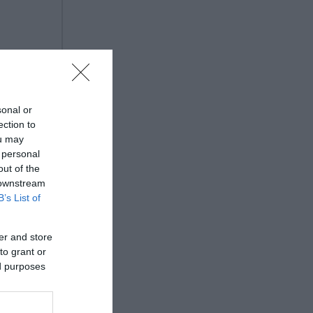
0 χρόνο,
sonal or
ection to
ou may
 personal
out of the
 downstream
B’s List of
er and store
to grant or
ed purposes