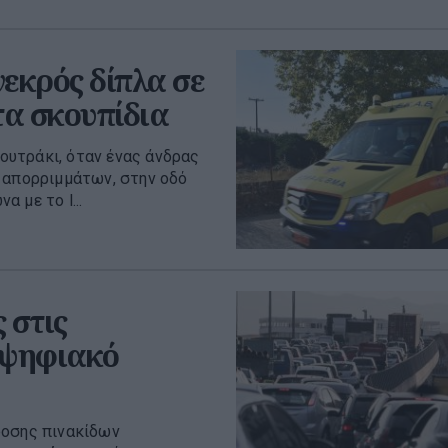
εκρός δίπλα σε
 τα σκουπίδια
υτράκι, όταν ένας άνδρας
 απορριμμάτων, στην οδό
 με το l...
 στις
 ψηφιακό
δοσης πινακίδων