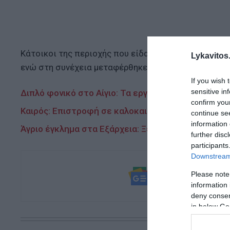
Κάτοικοι της περιοχής που είδαν τον τραυματία κά
Lykavitos.
ενώ στη συνέχεια μεταφέρθηκε στο νοσοκομείο «Ερ
If you wish 
sensitive in
Διπλό φονικό στο Αίγιο: Τα εργαστηριακά αποτε
confirm you
Καιρός: Επιστροφή σε καλοκαιρινές συνθήκες – Πο
continue se
information 
Άγριο έγκλημα στα Εξάρχεια: Ξεκαθάρισμα λογαρι
further disc
participants
Downstream 
Ακολουθήστε τ
Please note
και μάθετε πρ
information 
deny consent
in below Go