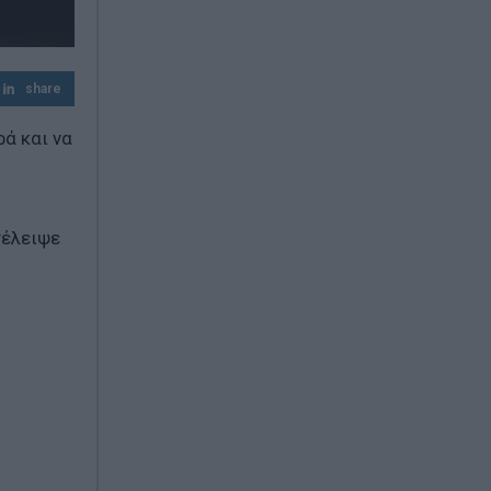
Απίστευτο στη Μήλο: Ελικόπτερο
προσγειώθηκε στο Σαρακήνικο για…
μπάνιο (Βίντεο)
share
Ερυθρός Σταυρός: Άγριος ξυλοδαρμός
νοσηλεύτριας από ασθενή στα Επείγοντα
ά και να
– «Την έπιασε από τα μαλλιά και τη
χτυπούσε»
τέλειψε