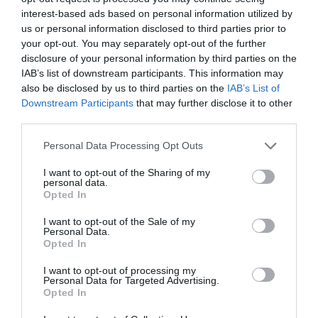
interest-based ads based on personal information utilized by
us or personal information disclosed to third parties prior to
your opt-out. You may separately opt-out of the further
disclosure of your personal information by third parties on the
IAB’s list of downstream participants. This information may
also be disclosed by us to third parties on the
IAB’s List of
Χαλκιδική: Επιχείρηση
Downstream Participants
that may further disclose it to other
third parties.
μεταφοράς 49χρονης Γερμανίδας
που τραυματίστηκε σε δύσβατο
Please note that this website/app uses one or more Google
Personal Data Processing Opt Outs
services and may gather and store information including but
σημείο
not limited to your visit or usage behaviour. You may click to
I want to opt-out of the Sharing of my
personal data.
grant or deny consent to Google and its third-party tags to
Opted In
Πυροσβέστες εντόπισαν τραυματισμένη στο πόδι
use your data for below specified purposes in below Google
49χρονη Γερμανίδα, σε δύσβατο σημείο στην περιοχή
consent section.
I want to opt-out of the Sale of my
της Συκιάς στη Χαλκιδική. Οι πυροσβέστες
Personal Data.
Opted In
μετέφεραν τη γυναίκα με φορείο σε ασφαλές σημείο,
όπου την παρέλαβε ασθ...
I want to opt-out of processing my
Personal Data for Targeted Advertising.
16:03 | 07 Αυγούστου 2026
Ελλάδα
Opted In