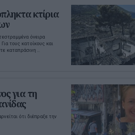
όπληκτα κτίρια
εων
ατεστραμμένα όνειρα
 Για τους κατοίκους και
ε καταπράσινη ...
ος για τη
ανίδας
ρνείται ότι διέπραξε την