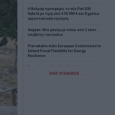
Η Βελμάρ προσφέρει τo νέο Fiat 500
Hybrid με τιμή από €18.990 € και 8 χρόνια
εργοστασιακή εγγύηση.
Aegean: Νέο ρεκόρ με πάνω από 2 εκατ.
επιβάτες τον Ιούλιο
Pierrakakis Asks European Commission to
Extend Fiscal Flexibility for Energy
Resilience
Παππάς: «Απένταξαν Canadair, drones και
ελικόπτερα από το Ταμείο Ανάκαμψης –
ΟΛΕΣ ΟΙ ΕΙΔΗΣΕΙΣ →
Παλεύουμε τις φωτιές με νοικιασμένα
μέσα»
Στον ανακριτή οι επτά συλληφθέντες για
τη φωτιά στη Βοιωτία – Κατηγορούνται
για θερμές εργασίες σε υπαίθριο χώρο
ΠΑΣΟΚ για το ΟΣΔΕ: «Επικοινωνιακή