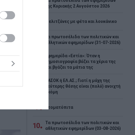
Tα πρωτοσέλιδα των εφημερίδων
4
της Κυριακής 2 Αυγούστου 2026
το
5
Μελιτζάνες με φέτα και λουκάνικο
ύπρου:
Τα πρωτοσέλιδα των πολιτικών και
6
ου
αθλητικών εφημερίδων (31-07-2026)
iam στη
Εφημερίδα «Εστία»: Όταν η
χύει τη
7
δημοσιογραφία βάζει τα χέρια της
τρικής
και βγάζει τα μάτια της
ου
ΠΑΣΟΚ ή ΕΛ.ΑΣ.; Γιατί η μάχη της
8
δεύτερης θέσης είναι (πολύ) ανοιχτή
ακόμη
9
Ντοματόπιτα
Τα πρωτοσέλιδα των πολιτικών και
10
αθλητικών εφημερίδων (03-08-2026)