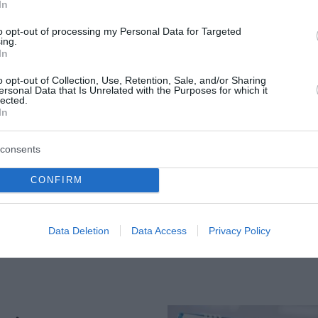
In
to opt-out of processing my Personal Data for Targeted
ο τελευταίο αντίο
Γαλλική «ασπίδα» για 
ing.
η Χαλκιά – Η
καλώδιο Ελλάδας – Κ
In
το Α’ Νεκροταφείο
Πώς επιχειρείται η
o opt-out of Collection, Use, Retention, Sale, and/or Sharing
ersonal Data that Is Unrelated with the Purposes for which it
επανεκκίνηση του έργ
lected.
In
ίλοι, καλλιτέχνες και
Η είσοδος της γαλλικής Merid
υ πολιτισμού
Great Sea Interconnector ενισ
consents
ύν σήμερα τον σπουδαίο
χρηματοδοτική βάση της ηλεκ
ης ελληνικής παραδοσιακής
διασύνδεσης Ελλάδας – Κύπρ
CONFIRM
ς μουσικής, Λάκη Χαλκιά, ο
06 Αυγούστου 2026
 α...
του 2026
Data Deletion
Data Access
Privacy Policy