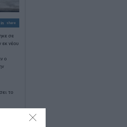
φιέστα αντί για λύσεις»
Γεωργιάδης απαντά στο ΠΑΣΟΚ για τα
«Σπιτάκια Ανακύκλωσης»: «Διαβάστε όλα
share
τα επίσημα έγγραφα και όχι όσα σας
βολεύουν»
ηκε σε
 εκ νέου
ν ο
ην
σει το