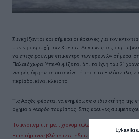
Συνεχίζονται και σήμερα οι έρευνες για τον εντοπι
ορεινή περιοχή των Χανίων. Δυνάμεις της πυροσβεσ
να επιχειρούν, με επίκεντρο των ερευνών σήμερα, σ
Παλαιόχωρα. Υπενθυμίζεται ότι τα ίχνη του 21χρον
νεαρός άφησε το αυτοκίνητό του στο Ξυλόσκαλο, κο
περίοδο, είναι κλειστό.
Τις Αρχές φέρεται να ενημέρωσε ο ιδιοκτήτης της 
όχημα ο νεαρός τουρίστας. Στις έρευνες συμμετέχου
Τσικνοπέμπτη με… χιονόμπαλες αντί για… κάρβουν
Lykavitos.
Επιστήμονες βλέπουν σταδιακή μείωση της σεισμ