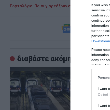
If you wish 
Εορτολόγιο: Ποιοι γιορτάζουν σήμερα
sensitive in
confirm you
continue se
Ακολουθήστε τ
information 
και μάθετε πρ
further disc
participants
Downstream 
Please note
information 
διαβάστε ακόμη
deny consent
in below Go
Persona
I want t
Opted 
I want t