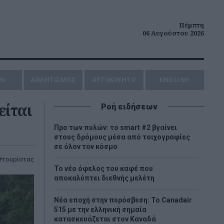
Πέμπτη
06 Αυγούστου 2026
ΗΝ
ΑΘΛΗΤΙΣΜΟΣ
AYTOKINHTO
ENGLISH
είται
Ροή ειδήσεων
Προ των πυλών: το smart #2 βγαίνει
στους δρόμους μέσα από τοιχογραφίες
σε όλον τον κόσμο
τουρίστας
Το νέο όφελος του καφέ που
αποκαλύπτει διεθνής μελέτη
Νέα εποχή στην πυρόσβεση: Το Canadair
515 με την ελληνική σημαία
κατασκευάζεται στον Καναδά