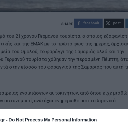
facebook
post
σμό του 21χρονου Γερμανού τουρίστα, ο οποίος εξαφανίστ
τικής και της ΕΜΑΚ με το πρώτο φως της ημέρας, άρχισαν
ημεία του Ομαλού, το φαράγγι της Σαμαριάς αλλά και την
ου Γερμανού τουρίστα χάθηκαν την περασμένη Πέμπτη, ότα
ντά στην είσοδο του φαραγγιού της Σαμαριάς που αυτή τ
εταιρείας ενοικιάσεων αυτοκινήτων, από όπου είχε μισθώ
ν αστυνομικοί, ενώ έχει ενημερωθεί και το λιμενικό.
α
gr -
Do Not Process My Personal Information
ικότητας στις Κυκλάδες