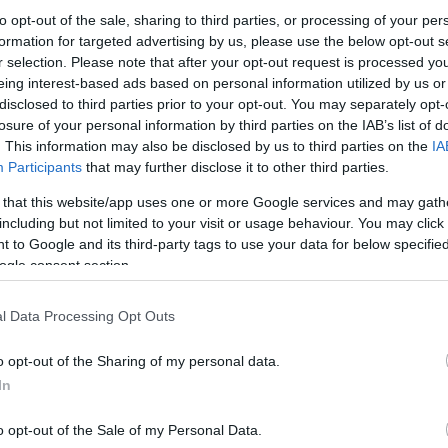
to opt-out of the sale, sharing to third parties, or processing of your per
formation for targeted advertising by us, please use the below opt-out s
r selection. Please note that after your opt-out request is processed y
eing interest-based ads based on personal information utilized by us or
ο Lykavitos.gr στο Google News
disclosed to third parties prior to your opt-out. You may separately opt-
ώτοι όλες τις ειδήσεις
losure of your personal information by third parties on the IAB’s list of
. This information may also be disclosed by us to third parties on the
IA
Participants
that may further disclose it to other third parties.
 that this website/app uses one or more Google services and may gath
including but not limited to your visit or usage behaviour. You may click 
 to Google and its third-party tags to use your data for below specifi
ogle consent section.
l Data Processing Opt Outs
o opt-out of the Sharing of my personal data.
In
o opt-out of the Sale of my Personal Data.