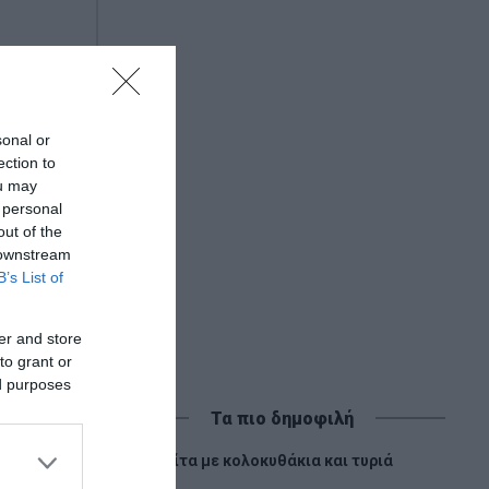
sonal or
ection to
ou may
 personal
out of the
 downstream
B’s List of
er and store
to grant or
ed purposes
Τα πιο δημοφιλή
1
Πίτα με κολοκυθάκια και τυριά