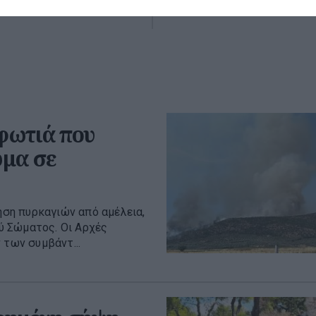
08 Αυγούστου 2026
 φωτιά που
μα σε
ληση πυρκαγιών από αμέλεια,
ύ Σώματος. Οι Αρχές
 των συμβάντ...