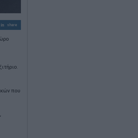
Μικρή Βίγλα
Τραγωδία στην Πάρο: Πνίγηκε 4χρονος σε
πισίνα beach bar - Για ανθρωποκτονία από
share
αμέλεια κατηγορούνται οι γονείς και ο
ιδιοκτήτης
χώρο
ξιτήριο.
ικών που
,