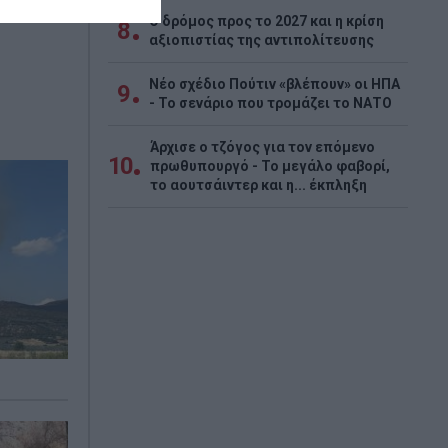
Ο δρόμος προς το 2027 και η κρίση
8
αξιοπιστίας της αντιπολίτευσης
Νέο σχέδιο Πούτιν «βλέπουν» οι ΗΠΑ
9
- Το σενάριο που τρομάζει το ΝΑΤΟ
Άρχισε ο τζόγος για τον επόμενο
10
πρωθυπουργό - Το μεγάλο φαβορί,
το αουτσάιντερ και η... έκπληξη