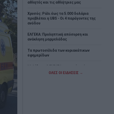
αθλητές και τις αθλήτριες μας
Χρυσός: Ράλι έως τα 5.000 δολάρια
προβλέπει η UBS - Οι 4 παράγοντες της
ανόδου
ΕΛΓΕΚΑ: Προληπτική απόσυρση και
ανάκληση μαρμελάδας
Τα πρωτοσέλιδα των κυριακάτικων
εφημερίδων
Μελίδης: «Ο ΣΥΡΙΖΑ με σαφές, σύγχρονο
και κατανοητό πρόγραμμα απευθύνεται
ΟΛΕΣ ΟΙ ΕΙΔΗΣΕΙΣ →
πλέον σε όλες και όλους που θέλουν την
πολιτική αλλαγή να γίνει πράξη»
Βανς: «Η Συμφωνία για το Ορμούζ θα
μπορούσε να επαναφέρει τη ροή
πετρελαίου στα προπολεμικά επίπεδα»
Νάξος: Καλύτερη η εικόνα της φωτιάς στη