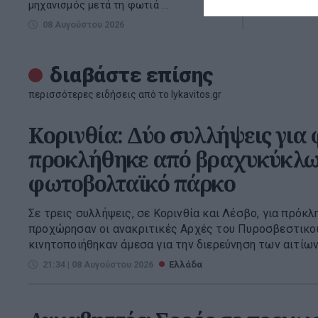
μηχανισμός μετά τη φωτιά ...
08 Αυγούστου 2026
διαβάστε επίσης
περισσότερες ειδήσεις από το lykavitos.gr
Κορινθία: Δύο συλλήψεις για
προκλήθηκε από βραχυκύκλω
φωτοβολταϊκό πάρκο
Σε τρεις συλλήψεις, σε Κορινθία και Λέσβο, για πρόκ
προχώρησαν οι ανακριτικές Αρχές του Πυροσβεστικο
κινητοποιήθηκαν άμεσα για την διερεύνηση των αιτίων
21:34 | 08 Αυγούστου 2026
Ελλάδα