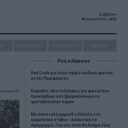
Σαββάτο
08 Αυγούστου 2026
ΗΝ
ΑΘΛΗΤΙΣΜΟΣ
AYTOKINHTO
ENGLISH
Ροή ειδήσεων
Red Code για πολύ υψηλό κίνδυνο φωτιάς
σε έξι Περιφέρειες
Κορινθία: Δύο συλλήψεις για φωτιά που
τραυματίες
προκλήθηκε από βραχυκύκλωμα σε
φωτοβολταϊκό πάρκο
Με αποστολή μαμούθ η Ελλάδα στο
ευρωπαϊκό στίβου - Αναλυτικά το
πρόγραμμα: Που και πότε θα δούμε τους