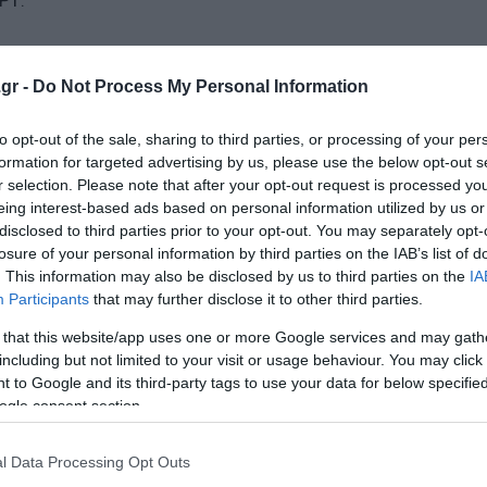
ΡΤ.
gr -
Do Not Process My Personal Information
to opt-out of the sale, sharing to third parties, or processing of your per
Ο καιρός της Μεγάλης Εβδομάδας
formation for targeted advertising by us, please use the below opt-out s
r selection. Please note that after your opt-out request is processed y
eing interest-based ads based on personal information utilized by us or
disclosed to third parties prior to your opt-out. You may separately opt-
losure of your personal information by third parties on the IAB’s list of
ο Lykavitos.gr στο Google News
. This information may also be disclosed by us to third parties on the
IA
ώτοι όλες τις ειδήσεις
Participants
that may further disclose it to other third parties.
 that this website/app uses one or more Google services and may gath
including but not limited to your visit or usage behaviour. You may click 
 to Google and its third-party tags to use your data for below specifi
ogle consent section.
l Data Processing Opt Outs