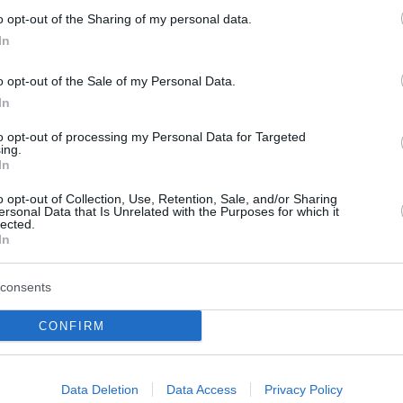
o opt-out of the Sharing of my personal data.
In
o opt-out of the Sale of my Personal Data.
In
to opt-out of processing my Personal Data for Targeted
ing.
In
ά: Νεκρή μεγάλη
Θρίλερ στον Λυκαβηττ
o opt-out of Collection, Use, Retention, Sale, and/or Sharing
 πιθανόν από
57χρονη γυναίκα που ε
ersonal Data that Is Unrelated with the Purposes for which it
lected.
ισμό
εξαφανιστεί από την 
In
ανήκει η σορός
ύδα βρέθηκε νεκρή,
από πυροβολισμό, σε
consents
Μυστήριο καλύπτει τον εντοπ
ραποτάμια περιοχή του
πτώματος σε σπηλιά στον Λυκ
οριάς. Όπως ανέφερε στο
CONFIRM
σορός ανήκει σε γυναίκα που 
ακτορείο ο Νίκος
εξαφανιστεί από την Κυψέλη. 
υλος από τ...
Αστυνομία συνεχίζει τις έρευν
διαπιστώσ...
του 2026
Data Deletion
Data Access
Privacy Policy