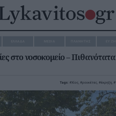
ΕΛΛΑΔΑ
MEDIA
ΠΛΑΝΗΤΗΣ
ΕΥ Ζ
ίες στο νοσοκομείο – Πιθανότατα
Tags:
Χίος
,
ρουκέτες
,
έκρηξη
,