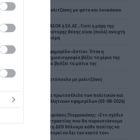
2
Μελιτζάνες με φέτα και λουκάνικο
ΠΑΣΟΚ ή ΕΛ.ΑΣ.; Γιατί η μάχη της
3
δεύτερης θέσης είναι (πολύ) ανοιχτή
ακόμη
Εφημερίδα «Εστία»: Όταν η
4
δημοσιογραφία βάζει τα χέρια της
ό: Σε
και βγάζει τα μάτια της
ίχε
5
Κυψέλη
Κοτόπουλο με μελιτζάνες
Τα πρωτοσέλιδα των πολιτικών και
6
ισμό
αθλητικών εφημερίδων (03-08-2026)
αβηττό. Η
είχε
Κυριάκος Πιερρακάκης: «Στο σχέδιο
Η
τετραετίας που θα παρουσιάσουμε
7
ες για να
στη ΔΕΘ θέλουμε κάθε πολίτης να
μπορεί να δει τον εαυτό του»