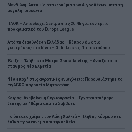
Μενδώνη: Αυτοψία στο φρούριο των Αιγοσθένων μετά τη
μεγάλη πυρκαγιά
ΠΑΟΚ – Άντερλεχτ: Σέντρα στις 20:45 για τον τρίτο
προκριματικό του Europa League
Από τη διασύνδεση Ελλάδας – Κύπρου έως τις
γεωτρήσεις στο Ιόνιο – Οι δηλώσεις Παπασταύρου
Έληξε η βλάβη στο Μετρό Θεσσαλονίκης – Άνοιξε και ο
σταθμός Νέα Ελβετία
Νέα εποχή στις αγροτικές ενισχύσεις: Παρουσιάστηκε το
myAGRO παρουσία Μητσοτάκη
Καιρός: Ανεβαίνει η θερμοκρασία – Έρχεται τριήμερο
ζέστης με 40άρια από το Σάββατο
Το ύστατο χαίρε στον Λάκη Χαλκιά – Πλήθος κόσμου στο
λαϊκό προσκύνημα και την κηδεία