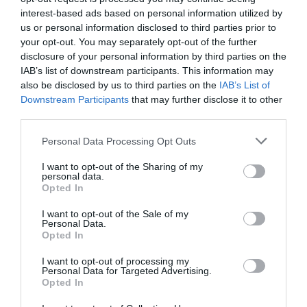
interest-based ads based on personal information utilized by
us or personal information disclosed to third parties prior to
your opt-out. You may separately opt-out of the further
disclosure of your personal information by third parties on the
IAB’s list of downstream participants. This information may
Σαν σήμερα - 6 Αυγούστου
also be disclosed by us to third parties on the
IAB’s List of
Downstream Participants
that may further disclose it to other
Γεγονότα 1844: Το πρώτο τηλεγράφημα στην ιστορία
third parties.
του βρετανικού Τύπου. Φτάνει στη σύνταξη των
Please note that this website/app uses one or more Google
Personal Data Processing Opt Outs
«Times» του Λονδίνου και αναγγέλλει τη γέννηση του
services and may gather and store information including but
πρίγκιπα Άλφρεντ. 1923: Η Ιταλία προσαρτά και
not limited to your visit or usage behaviour. You may click to
I want to opt-out of the Sharing of my
τυπικά τα Δωδ...
personal data.
grant or deny consent to Google and its third-party tags to
Opted In
07:00 | 06 Αυγούστου 2026
Ελλάδα
use your data for below specified purposes in below Google
consent section.
I want to opt-out of the Sale of my
Personal Data.
Opted In
I want to opt-out of processing my
Personal Data for Targeted Advertising.
Opted In