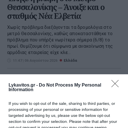
Θεσσαλονίκης – Άνοιξε και ο
σταθμός Νέα Ελβετία
Χωρίς πρόβλημα διεξάγονται τα δρομολόγια στο
μετρό Θεσσαλονίκης, καθώς αποκαταστάθηκε το
πρόβλημα που υπήρξε νωρίτερα σήμερα (6/8) το
πρωί. Θυμίζουμε ότι σύμφωνα με ανακοίνωση της
αρμόδιας εταιρείας είχε κλε...
11:47 | 06 Αυγούστου 2026
Ελλάδα
Lykavitos.gr -
Do Not Process My Personal
Information
If you wish to opt-out of the sale, sharing to third parties, or
processing of your personal or sensitive information for
targeted advertising by us, please use the below opt-out
section to confirm your selection. Please note that after your
opt-out request is processed you may continue seeing