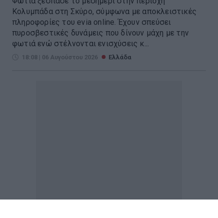
Φωτιά ξέσπασε το μεσημέρι στην περιοχή
Κολυμπάδα στη Σκύρο, σύμφωνα με αποκλειστικές
πληροφορίες του evia online. Έχουν σπεύσει
πυροσβεστικές δυνάμεις που δίνουν μάχη με την
φωτιά ενώ στέλνονται ενισχύσεις κ...
18:08 | 06 Αυγούστου 2026
Ελλάδα