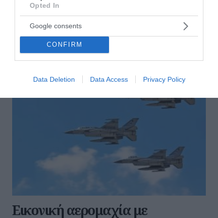
Opted In
αμυνόμενοι ολοκληρώνουν με νικηφόρα έξοδο τη
λύση της πολιορκίας. Τ...
Google consents
07:00 | 07 Αυγούστου 2026
Ελλάδα
CONFIRM
Data Deletion
Data Access
Privacy Policy
Εικονική αερομαχία με