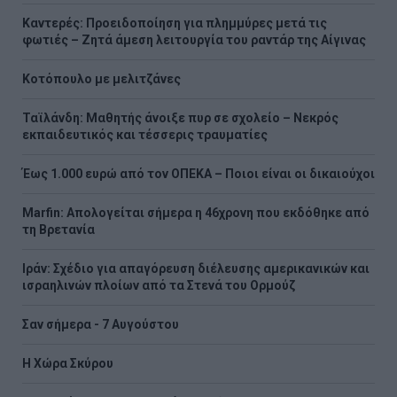
Καντερές: Προειδοποίηση για πλημμύρες μετά τις
φωτιές – Ζητά άμεση λειτουργία του ραντάρ της Αίγινας
Κοτόπουλο με μελιτζάνες
Ταϊλάνδη: Μαθητής άνοιξε πυρ σε σχολείο – Νεκρός
εκπαιδευτικός και τέσσερις τραυματίες
Έως 1.000 ευρώ από τον ΟΠΕΚΑ – Ποιοι είναι οι δικαιούχοι
Marfin: Απολογείται σήμερα η 46χρονη που εκδόθηκε από
τη Βρετανία
Ιράν: Σχέδιο για απαγόρευση διέλευσης αμερικανικών και
ισραηλινών πλοίων από τα Στενά του Ορμούζ
Σαν σήμερα - 7 Αυγούστου
Η Χώρα Σκύρου