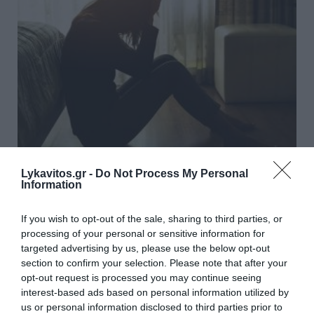
Lykavitos.gr -
Do Not Process My Personal
Ζάκυνθος: Οκτώ καταγγελίες για
Information
βιασμό μέσα σε 20 ημέρες
If you wish to opt-out of the sale, sharing to third parties, or
Ανησυχία έχουν προκαλέσει στη Ζάκυνθο οι οκτώ
processing of your personal or sensitive information for
καταγγελίες τουριστριών για βιασμό μέσα σε 20
targeted advertising by us, please use the below opt-out
section to confirm your selection. Please note that after your
ημέρες. Σύμφωνα με τον πρόεδρο της ΠΟΕΔΗΝ,
opt-out request is processed you may continue seeing
Μιχάλη Γιαννάκο, η προσέλευση στα Επείγοντα του
interest-based ads based on personal information utilized by
Νοσοκομείου Ζακύνθου ξεπερν...
us or personal information disclosed to third parties prior to