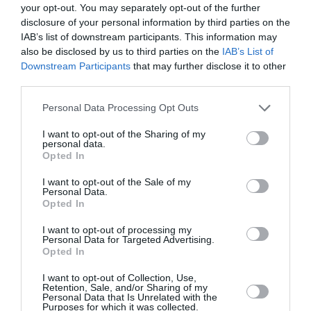
19:48 | 06 Αυγούστου 2026
Ελλάδα
your opt-out. You may separately opt-out of the further
disclosure of your personal information by third parties on the
IAB’s list of downstream participants. This information may
also be disclosed by us to third parties on the
IAB’s List of
Downstream Participants
that may further disclose it to other
third parties.
Please note that this website/app uses one or more Google
Personal Data Processing Opt Outs
services and may gather and store information including but
not limited to your visit or usage behaviour. You may click to
I want to opt-out of the Sharing of my
personal data.
grant or deny consent to Google and its third-party tags to
Opted In
use your data for below specified purposes in below Google
consent section.
I want to opt-out of the Sale of my
Personal Data.
Opted In
I want to opt-out of processing my
Personal Data for Targeted Advertising.
Σαν σήμερα - 7 Αυγούστου
Opted In
I want to opt-out of Collection, Use,
Γεγονότα 626: Πολύ δυνατοί και παρατεταμένοι
Retention, Sale, and/or Sharing of my
άνεμοι διαλύουν τον στόλο των Αβάρων και Σλάβων,
Personal Data that Is Unrelated with the
Purposes for which it was collected.
που πολιορκούσαν την Κωνσταντινούπολη, ενώ οι