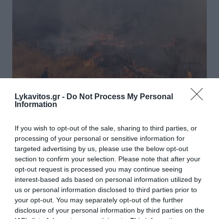
Lykavitos.gr -
Do Not Process My Personal
Information
Πυρκαγιά στην Aγία Μαρίνα
If you wish to opt-out of the sale, sharing to third parties, or
processing of your personal or sensitive information for
Ηλείας
targeted advertising by us, please use the below opt-out
section to confirm your selection. Please note that after your
Φωτιά εκδηλώθηκε το μεσημέρι σε γεωργική έκταση
opt-out request is processed you may continue seeing
στην Αγία Μαρίνα Ηλείας, ενώ μέχρι τώρα δεν
interest-based ads based on personal information utilized by
απειλούνται κατοικίες. Για την κατάσβεση της
us or personal information disclosed to third parties prior to
πυρκαγιάς επιχειρούν 42 πυροσβέστες με δύο
your opt-out. You may separately opt-out of the further
ομάδες πεζοπόρων τμημάτων τ...
disclosure of your personal information by third parties on the