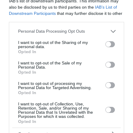
IAB’s list of downstream participants. This information may
16:47 | 06 Αυγούστου 2026
Ελλάδα
also be disclosed by us to third parties on the
IAB’s List of
Downstream Participants
that may further disclose it to other
third parties.
Please note that this website/app uses one or more Google
Personal Data Processing Opt Outs
services and may gather and store information including but
not limited to your visit or usage behaviour. You may click to
I want to opt-out of the Sharing of my
personal data.
grant or deny consent to Google and its third-party tags to
Opted In
use your data for below specified purposes in below Google
consent section.
I want to opt-out of the Sale of my
Personal Data.
Opted In
I want to opt-out of processing my
Personal Data for Targeted Advertising.
Opted In
I want to opt-out of Collection, Use,
Σε εξέλιξη οι έλεγχοι στα
Retention, Sale, and/or Sharing of my
Personal Data that Is Unrelated with the
Purposes for which it was collected.
πυρόπληκτα κτίρια και η
Opted In
διαδικασία αποζημιώσεων