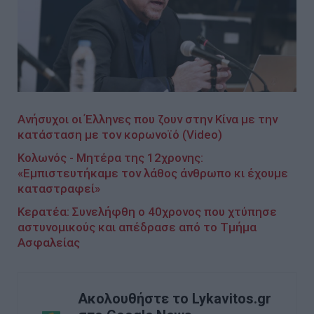
Ανήσυχοι οι Έλληνες που ζουν στην Κίνα με την
κατάσταση με τον κορωνοϊό (Video)
Κολωνός - Mητέρα της 12χρονης:
«Εμπιστευτήκαμε τον λάθος άνθρωπο κι έχουμε
καταστραφεί»
Κερατέα: Συνελήφθη ο 40χρονος που χτύπησε
αστυνομικούς και απέδρασε από το Τμήμα
Ασφαλείας
Ακολουθήστε το Lykavitos.gr