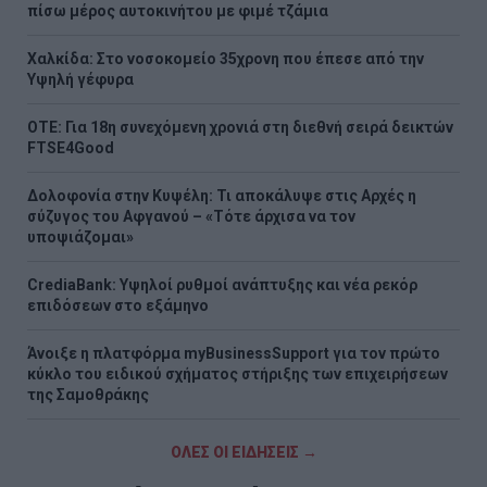
πίσω μέρος αυτοκινήτου με φιμέ τζάμια
Χαλκίδα: Στο νοσοκομείο 35χρονη που έπεσε από την
Υψηλή γέφυρα
ΟΤΕ: Για 18η συνεχόμενη χρονιά στη διεθνή σειρά δεικτών
FTSE4Good
Δολοφονία στην Κυψέλη: Τι αποκάλυψε στις Αρχές η
σύζυγος του Αφγανού – «Τότε άρχισα να τον
υποψιάζομαι»
CrediaBank: Υψηλοί ρυθμοί ανάπτυξης και νέα ρεκόρ
επιδόσεων στο εξάμηνο
Άνοιξε η πλατφόρμα myBusinessSupport για τον πρώτο
κύκλο του ειδικού σχήματος στήριξης των επιχειρήσεων
της Σαμοθράκης
ΟΛΕΣ ΟΙ ΕΙΔΗΣΕΙΣ →