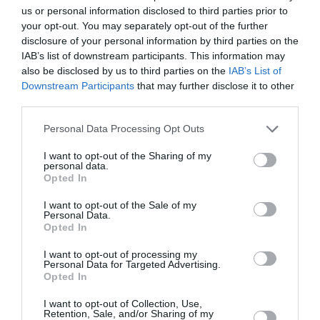
us or personal information disclosed to third parties prior to
your opt-out. You may separately opt-out of the further
disclosure of your personal information by third parties on the
IAB’s list of downstream participants. This information may
also be disclosed by us to third parties on the
IAB’s List of
Downstream Participants
that may further disclose it to other
third parties.
Please note that this website/app uses one or more Google
Personal Data Processing Opt Outs
Η 3η σεζόν του «Lioness» με την
services and may gather and store information including but
not limited to your visit or usage behaviour. You may click to
I want to opt-out of the Sharing of my
Ζόε Σαλντάνα και το «Scream 7»
personal data.
grant or deny consent to Google and its third-party tags to
Opted In
με την Κόρτνεϊ Κοξ έρχονται τον
use your data for below specified purposes in below Google
consent section.
I want to opt-out of the Sale of my
Αύγουστο στην COSMOTE TV
Personal Data.
Opted In
Η COSMOTE TV υποδέχεται τον Αύγουστο με ένα
I want to opt-out of processing my
πλούσιο πρόγραμμα γεμάτο πολυαναμενόμενες
Personal Data for Targeted Advertising.
τηλεοπτικές πρεμιέρες, μεγάλες κινηματογραφικές
Opted In
αφίξεις και ξεχωριστά ντοκιμαντέρ για τις
I want to opt-out of Collection, Use,
καλοκαιρινές βραδιές. Από τις πρεμ...
Retention, Sale, and/or Sharing of my