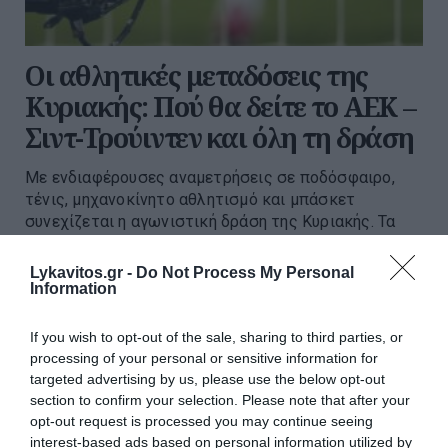
Οι αθλητικές μεταδόσεις της
Κυριακής: Πού θα δείτε το ΑΕΚ –
Σιντ-Τρούιντεν και όλη τη δράση
Με ενδιαφέρουσες αναμετρήσεις σε ποδόσφαιρο,
τένις, μηχανοκίνητο αθλητισμό και μπάσκετ
συνεχίζεται η αγωνιστική δράση της Κυριακής. Τα
βλέμματα των Ελλήνων φιλάθλων στρέφονται στο
φιλικό της ΑΕΚ με τη Σιντ-Τρού...
Lykavitos.gr -
Do Not Process My Personal
Information
09:58 | 02 Αυγούστου 2026
Media
If you wish to opt-out of the sale, sharing to third parties, or
processing of your personal or sensitive information for
targeted advertising by us, please use the below opt-out
section to confirm your selection. Please note that after your
opt-out request is processed you may continue seeing
interest-based ads based on personal information utilized by