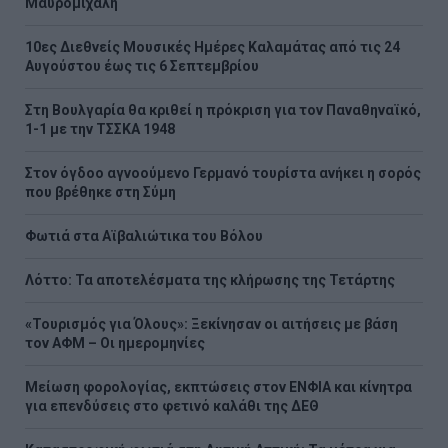
Μαυρομιχάλη
10ες Διεθνείς Μουσικές Ημέρες Καλαμάτας από τις 24
Αυγούστου έως τις 6 Σεπτεμβρίου
Στη Βουλγαρία θα κριθεί η πρόκριση για τον Παναθηναϊκό,
1-1 με την ΤΣΣΚΑ 1948
Στον όγδοο αγνοούμενο Γερμανό τουρίστα ανήκει η σορός
που βρέθηκε στη Σύμη
Φωτιά στα Αϊβαλιώτικα του Βόλου
Λόττο: Τα αποτελέσματα της κλήρωσης της Τετάρτης
«Τουρισμός για Όλους»: Ξεκίνησαν οι αιτήσεις με βάση
τον ΑΦΜ – Οι ημερομηνίες
Μείωση φορολογίας, εκπτώσεις στον ΕΝΦΙΑ και κίνητρα
για επενδύσεις στο φετινό καλάθι της ΔΕΘ