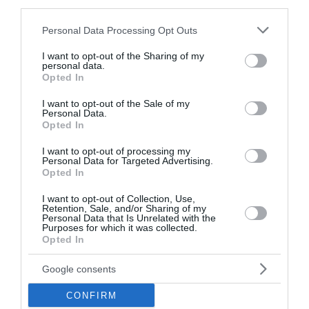
third parties.
Αντιμέτωπη με τη Δικαιοσύνη στην Τουρκία βρέθηκε
Please note that this website/app uses one or more Google
Personal Data Processing Opt Outs
η γνωστή ηθοποιός και πρώην μοντέλο Μπενού
services and may gather and store information including but
Γκερεντέ, μετά τις δηλώσεις της σε διαδικτυακό
not limited to your visit or usage behaviour. You may click to
I want to opt-out of the Sharing of my
personal data.
podcast, όπου αποκάλυψε ότι το κολιέ που φοράει
grant or deny consent to Google and its third-party tags to
Opted In
στον λαιμό της είναι στ...
use your data for below specified purposes in below Google
consent section.
10:58 | 05 Αυγούστου 2026
Media
I want to opt-out of the Sale of my
Personal Data.
Opted In
I want to opt-out of processing my
Personal Data for Targeted Advertising.
Opted In
I want to opt-out of Collection, Use,
Retention, Sale, and/or Sharing of my
Personal Data that Is Unrelated with the
Purposes for which it was collected.
Opted In
Google consents
CONFIRM