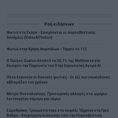
Ροή ειδήσεων
Φωτιά στη Σκύρο - Ενισχύονται οι πυροσβεστικές
δυνάμεις (Video&Photos)
Φωτιά στην Κρήνη Φαρσάλων – Ήχησε το 112
Ο Όμιλος Qualco Αποκτά το 50,1% της Multiverse και
Ενισχύει την Παρουσία του Στην Ευρωπαϊκή Αγορά ΑΙ
Πότε ξεκινούν οι δασικές φωτιές - Oι έξι πιο επικίνδυνες
εβδομάδες του χρόνου
Μετρό Θεσσαλονίκης: Προσωρινές αλλαγές στο ωράριο
λειτουργίας σήμερα και αύριο
Σαμοθράκη: Τραυματίστηκε στο κεφάλι 15χρονη στη Γριά
Βάθρα - Επιχείρηση διάσωσης από την Πυροσβεστική