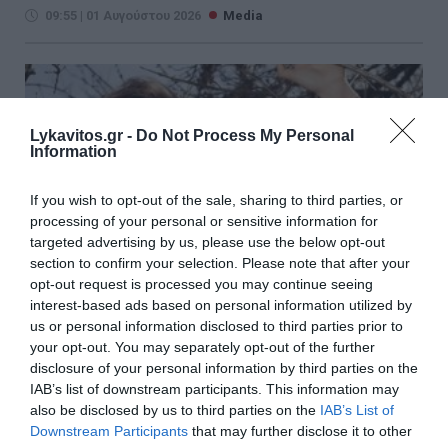
09:55 | 01 Αυγούστου 2026
Media
Lykavitos.gr -
Do Not Process My Personal
Information
If you wish to opt-out of the sale, sharing to third parties, or
processing of your personal or sensitive information for
targeted advertising by us, please use the below opt-out
section to confirm your selection. Please note that after your
opt-out request is processed you may continue seeing
interest-based ads based on personal information utilized by
us or personal information disclosed to third parties prior to
your opt-out. You may separately opt-out of the further
Συνελήφθη Τουρκάλα ηθοποιός
disclosure of your personal information by third parties on the
IAB’s list of downstream participants. This information may
επειδή αποκάλυψε ότι το κολιέ
also be disclosed by us to third parties on the
IAB’s List of
που φοράει είναι... δονητής
Downstream Participants
that may further disclose it to other