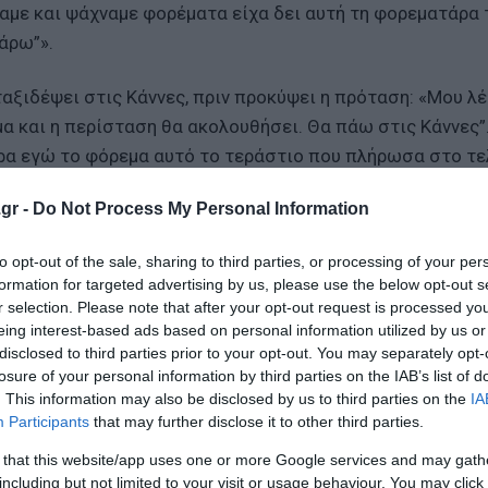
ναμε και ψάχναμε φορέματα είχα δει αυτή τη φορεματάρα 
άρω”».
ταξιδέψει στις Κάννες, πριν προκύψει η πρόταση: «Μου λέ
μα και η περίσταση θα ακολουθήσει. Θα πάω στις Κάννες”
πήρα εγώ το φόρεμα αυτό το τεράστιο που πλήρωσα στο τ
 να το κουβαλήσω κάπως. Έλεγα την ιστορία και γελούσ
gr -
Do Not Process My Personal Information
 ντουλάπα με ένα τεράστιο φόρεμα, ε εντάξει κάποια στι
to opt-out of the sale, sharing to third parties, or processing of your per
formation for targeted advertising by us, please use the below opt-out s
r selection. Please note that after your opt-out request is processed y
eing interest-based ads based on personal information utilized by us or
disclosed to third parties prior to your opt-out. You may separately opt-
σω❤️🥹
losure of your personal information by third parties on the IAB’s list of
. This information may also be disclosed by us to third parties on the
IA
δεκάδες έλληνες
Participants
that may further disclose it to other third parties.
ου
αν να θορυβείται
 that this website/app uses one or more Google services and may gath
including but not limited to your visit or usage behaviour. You may click 