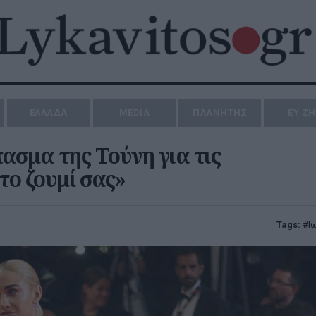
ΕΛΛΑΔΑ
MEDIA
ΠΛΑΝΗΤΗΣ
ΕΥ Ζ
πασμα της Τούνη για τις
το ζουμί σας»
Tags:
Ι