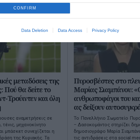
CONFIRM
Data Deletion
Data Access
Privacy Policy
ικές μεταδόσεις της
Πυροσβέστες στο πλε
: Πού θα δείτε το
Μαρίας Σιαμπάνου: «
ντ-Τρούιντεν και όλη
ανθρωποφάγοι του κ
η
ας δείξουν αυτοσυγκρ
ρουσες αναμετρήσεις σε
Το Πανελλήνιο Σωματείο Πυ
 τένις, μηχανοκίνητο
– Δασοκομάντος στηρίζει δημ
αι μπάσκετ συνεχίζεται η
δημοσιογράφο Μαρία Σιαμπάν
δράση της Κυριακής. Τα
τις αντιδράσεις στα social med