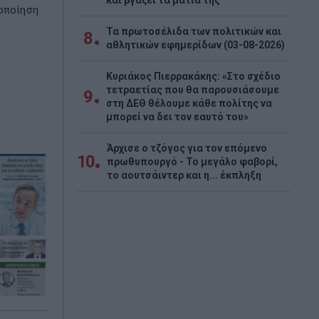
και βγάζει τα μάτια της
χοποίηση
Τα πρωτοσέλιδα των πολιτικών και
8
αθλητικών εφημερίδων (03-08-2026)
Κυριάκος Πιερρακάκης: «Στο σχέδιο
τετραετίας που θα παρουσιάσουμε
9
στη ΔΕΘ θέλουμε κάθε πολίτης να
μπορεί να δει τον εαυτό του»
Άρχισε ο τζόγος για τον επόμενο
10
πρωθυπουργό - Το μεγάλο φαβορί,
το αουτσάιντερ και η... έκπληξη