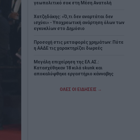
γεωπολιτικό σοκ στη Μέση Ανατολή
Χατζηδάκης: «Ό,τι δεν αναρτάται δεν
ισχύει» - Υποχρεωτική ανάρτηση όλων των
εγκυκλίων στο Δημόσιο
Προσοχή στις μεταφορές χρημάτων: Πότε
η ΑΑΔΕ τις χαρακτηρίζει δωρεές
Μεγάλη επιχείρηση της ΕΛ.ΑΣ.:
Κατασχέθηκαν 18 κιλά skunk και
αποκαλύφθηκε εργαστήριο κάνναβης
Παπασταύρου – Κεφαλογιάννη: Σε ισχύ το
ΟΛΕΣ ΟΙ ΕΙΔΗΣΕΙΣ →
νέο Ειδικό Χωροταξικό Πλαίσιο για τον
Τουρισμό
Συγκίνηση στο ετήσιο μνημόσυνο της
Λένας Σαμαρά – Ένας χρόνος από την
απώλειά της
Σέρρες: Βίντεο-ντοκουμέντο από το