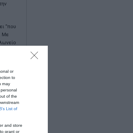
την
ει “που
. Με
ελωνείο
α στον
γμή λέω
sonal or
ection to
ou may
 personal
out of the
 downstream
B’s List of
er and store
to grant or