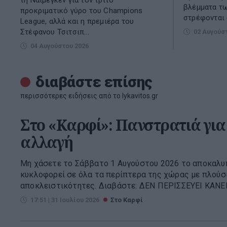
βλέμματα τ
προκριματικό γύρο του Champions
στρέφονται σ
League, αλλά και η πρεμιέρα του
Στέφανου Τσιτσιπ...
02 Αυγούσ
04 Αυγούστου 2026
διαβάστε επίσης
περισσότερες ειδήσεις από το lykavitos.gr
Στο «Καρφί»: Πανστρατιά για 
αλλαγή
Μη χάσετε το Σάββατο 1 Αυγούστου 2026 το αποκαλυ
κυκλοφορεί σε όλα τα περίπτερα της χώρας με πλούσ
αποκλειστικότητες. Διαβάστε: ΔΕΝ ΠΕΡΙΣΣΕΥΕΙ ΚΑΝΕΙΣ
17:51 | 31 Ιουλίου 2026
Στο Καρφί