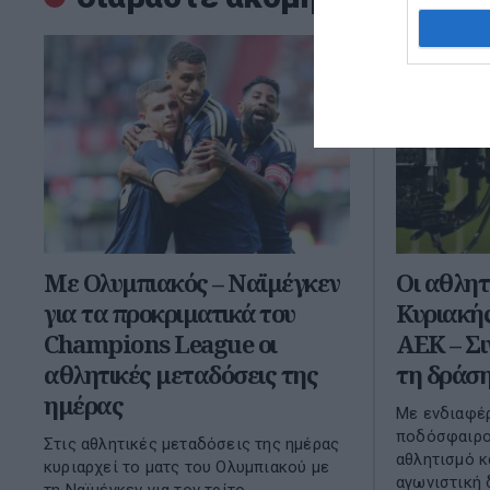
Με Ολυμπιακός – Ναϊμέγκεν
Οι αθλητ
για τα προκριματικά του
Κυριακής
Champions League οι
ΑΕΚ – Σι
αθλητικές μεταδόσεις της
τη δράσ
ημέρας
Με ενδιαφέ
ποδόσφαιρο,
Στις αθλητικές μεταδόσεις της ημέρας
αθλητισμό κ
κυριαρχεί το ματς του Ολυμπιακού με
αγωνιστική 
τη Ναϊμέγκεν για τον τρίτο