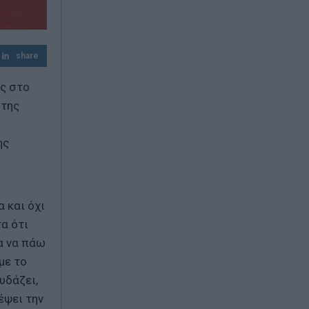
τροχαίο με νεκρούς μητέρα και γιο
ΠΑΣΟΚ: Βάφτισαν "επιτυχία" τη μεταφορά
του λογαριασμού της ρήτρας διαφυγής
share
στους πολίτες
ης στο
 της
ης
α και όχι
α ότι
α να πάω
με το
υδάζει,
έψει την