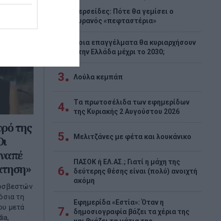
Περσείδες: Πότε θα γεμίσει ο
1
ουρανός «πεφταστέρια»
Ποια επαγγέλματα θα κυριαρχήσουν
2
στην Ελλάδα μέχρι το 2030;
3
Λούλα κεμπάπ
Tα πρωτοσέλιδα των εφημερίδων
4
της Κυριακής 2 Αυγούστου 2026
υρό της
5
Μελιτζάνες με φέτα και λουκάνικο
Οι
αναπέ
ΠΑΣΟΚ ή ΕΛ.ΑΣ.; Γιατί η μάχη της
άτηση»
6
δεύτερης θέσης είναι (πολύ) ανοιχτή
ακόμη
ροσβεστών
όσια τη
Εφημερίδα «Εστία»: Όταν η
ου μετά
7
δημοσιογραφία βάζει τα χέρια της
ia,