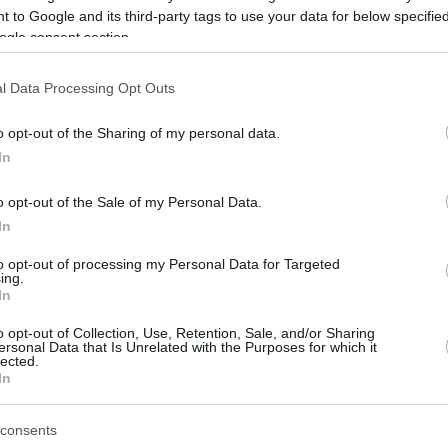
«τι» και
 to Google and its third-party tags to use your data for below specifi
νικά εκ μέρους
ogle consent section.
ο;🤔🤔🤔
ime
l Data Processing Opt Outs
oanna Touni
o opt-out of the Sharing of my personal data.
In
ημερίδων (04-06-2026)
o opt-out of the Sale of my Personal Data.
In
είο με αφόρητους πόνους
to opt-out of processing my Personal Data for Targeted
ing.
In
ο Lykavitos.gr στο Google News
ώτοι όλες τις ειδήσεις
o opt-out of Collection, Use, Retention, Sale, and/or Sharing
ersonal Data that Is Unrelated with the Purposes for which it
lected.
In
consents