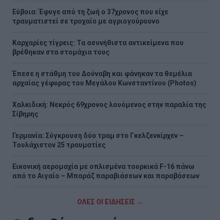
Εύβοια: Έφυγε από τη ζωή ο 37χρονος που είχε
τραυματιστεί σε τροχαίο με αγριογούρουνο
Καρχαρίες τίγρεις: Τα ασυνήθιστα αντικείμενα που
βρέθηκαν στα στομάχια τους
Έπεσε η στάθμη του Δούναβη και φάνηκαν τα θεμέλια
αρχαίας γέφυρας του Μεγάλου Κωνσταντίνου (Photos)
Χαλκιδική: Νεκρός 69χρονος λουόμενος στην παραλία της
Σίβηρης
Γερμανία: Σύγκρουση δύο τραμ στο Γκελζενκίρχεν –
Τουλάχιστον 25 τραυματίες
Εικονική αερομαχία με οπλισμένα τουρκικά F-16 πάνω
από το Αιγαίο – Μπαράζ παραβιάσεων και παραβάσεων
ΟΛΕΣ ΟΙ ΕΙΔΗΣΕΙΣ →