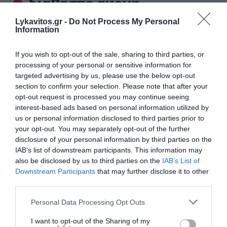
διαβάστε ακόμη
Lykavitos.gr -
Do Not Process My Personal
Information
If you wish to opt-out of the sale, sharing to third parties, or
processing of your personal or sensitive information for
targeted advertising by us, please use the below opt-out
section to confirm your selection. Please note that after your
opt-out request is processed you may continue seeing
interest-based ads based on personal information utilized by
us or personal information disclosed to third parties prior to
your opt-out. You may separately opt-out of the further
disclosure of your personal information by third parties on the
IAB’s list of downstream participants. This information may
also be disclosed by us to third parties on the
IAB’s List of
Downstream Participants
that may further disclose it to other
Tα πρωτοσέλιδα των εφημερίδων της
third parties.
Κυριακής 2 Αυγούστου 2026
Please note that this website/app uses one or more Google
Personal Data Processing Opt Outs
Διαβάστε τα πρωτοσέλιδα των εφημερίδων της
services and may gather and store information including but
Κυριακής 2 Αυγούστου 2026
not limited to your visit or usage behaviour. You may click to
I want to opt-out of the Sharing of my