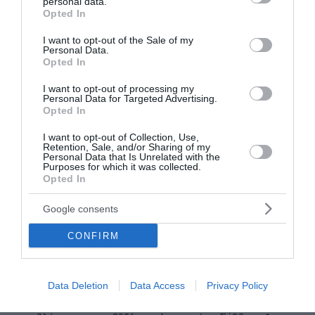
personal data.
grant or deny consent to Google and its third-party tags to
01 Αυγούστου 2026
Opted In
use your data for below specified purposes in below Google
consent section.
I want to opt-out of the Sale of my
Personal Data.
Opted In
I want to opt-out of processing my
Personal Data for Targeted Advertising.
Opted In
I want to opt-out of Collection, Use,
Retention, Sale, and/or Sharing of my
Personal Data that Is Unrelated with the
Purposes for which it was collected.
Opted In
Google consents
CONFIRM
Στην «iAxia»: «Άλμα» στα κέρδη -
Αναβαθμίζουν τις προβλέψεις για το 2026
Data Deletion
Data Access
Privacy Policy
Με τίτλο: «"Άλμα" στα κέρδη - Αναβαθμίζουν τις