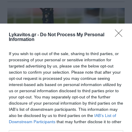
Lykavitos.gr -
Do Not Process My Personal
Information
If you wish to opt-out of the sale, sharing to third parties, or
processing of your personal or sensitive information for
targeted advertising by us, please use the below opt-out
section to confirm your selection. Please note that after your
opt-out request is processed you may continue seeing
interest-based ads based on personal information utilized by
us or personal information disclosed to third parties prior to
your opt-out. You may separately opt-out of the further
Οι αθλητικές μεταδόσεις της
disclosure of your personal information by third parties on the
ημέρας (29-07-2026)
IAB’s list of downstream participants. This information may
also be disclosed by us to third parties on the
IAB’s List of
Το φιλικό παιχνίδι της ΑΕΚ με την Σάμσουνσπορ
Downstream Participants
that may further disclose it to other
ξεχωρίζει στο πρόγραμμα με τις αθλητικές
third parties.