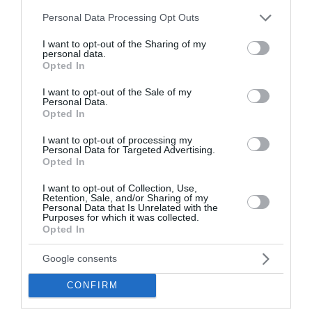
μεταδόσεις της ημέρας. Αναλυτικά όλες οι επιλογές:
Please note that this website/app uses one or more Google
Personal Data Processing Opt Outs
13:00: Novasports 3HD | Σερέζο Οσάκα – Ντόρτμουντ
services and may gather and store information including but
(Φιλικός Αγώνας)...
not limited to your visit or usage behaviour. You may click to
I want to opt-out of the Sharing of my
personal data.
07:45 | 29 Ιουλίου 2026
Media
grant or deny consent to Google and its third-party tags to
Opted In
use your data for below specified purposes in below Google
consent section.
I want to opt-out of the Sale of my
Personal Data.
Opted In
I want to opt-out of processing my
Personal Data for Targeted Advertising.
Opted In
I want to opt-out of Collection, Use,
Retention, Sale, and/or Sharing of my
Personal Data that Is Unrelated with the
Purposes for which it was collected.
Opted In
Google consents
CONFIRM