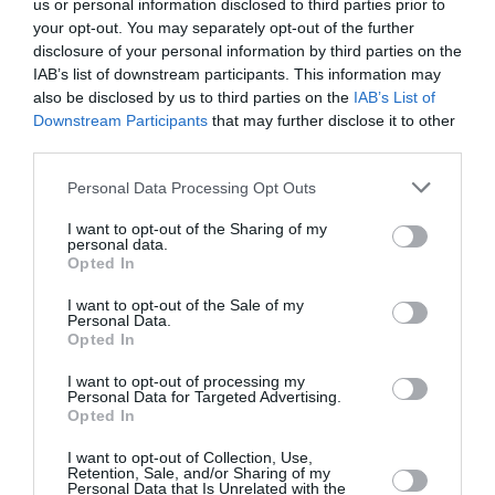
us or personal information disclosed to third parties prior to
Αντιμέτωπη με τη Δικαιοσύνη στην Τουρκία βρέθηκε
your opt-out. You may separately opt-out of the further
η γνωστή ηθοποιός και πρώην μοντέλο Μπενού
disclosure of your personal information by third parties on the
Γκερεντέ, μετά τις δηλώσεις της σε διαδικτυακό
IAB’s list of downstream participants. This information may
podcast, όπου αποκάλυψε ότι το κολιέ που φοράει
also be disclosed by us to third parties on the
IAB’s List of
στον λαιμό της είναι στ...
Downstream Participants
that may further disclose it to other
third parties.
10:58 | 05 Αυγούστου 2026
Media
Please note that this website/app uses one or more Google
Personal Data Processing Opt Outs
services and may gather and store information including but
not limited to your visit or usage behaviour. You may click to
I want to opt-out of the Sharing of my
personal data.
grant or deny consent to Google and its third-party tags to
Opted In
use your data for below specified purposes in below Google
consent section.
I want to opt-out of the Sale of my
Personal Data.
Opted In
I want to opt-out of processing my
Personal Data for Targeted Advertising.
Opted In
I want to opt-out of Collection, Use,
Retention, Sale, and/or Sharing of my
Personal Data that Is Unrelated with the