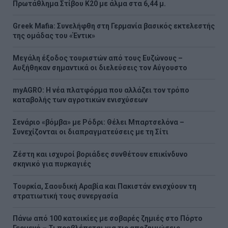
Πρωτάθλημα Στίβου Κ20 με άλμα στα 6,44 μ.
Greek Mafia: Συνελήφθη στη Γερμανία βασικός εκτελεστής
της ομάδας του «Έντικ»
Μεγάλη έξοδος τουριστών από τους Ευζώνους –
Αυξήθηκαν σημαντικά οι διελεύσεις τον Αύγουστο
myAGRO: Η νέα πλατφόρμα που αλλάζει τον τρόπο
καταβολής των αγροτικών ενισχύσεων
Σενάριο «βόμβα» με Ρόδρι: Θέλει Μπαρτσελόνα –
Συνεχίζονται οι διαπραγματεύσεις με τη Σίτι
Ζέστη και ισχυροί βοριάδες συνθέτουν επικίνδυνο
σκηνικό για πυρκαγιές
Τουρκία, Σαουδική Αραβία και Πακιστάν ενισχύουν τη
στρατιωτική τους συνεργασία
Πάνω από 100 κατοικίες με σοβαρές ζημιές στο Πόρτο