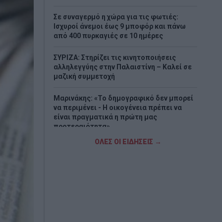
Σε συναγερμό η χώρα για τις φωτιές:
Ισχυροί άνεμοι έως 9 μποφόρ και πάνω
από 400 πυρκαγιές σε 10 ημέρες
ΣΥΡΙΖΑ: Στηρίζει τις κινητοποιήσεις
αλληλεγγύης στην Παλαιστίνη – Καλεί σε
μαζική συμμετοχή
Μαρινάκης: «Το δημογραφικό δεν μπορεί
να περιμένει - Η οικογένεια πρέπει να
είναι πραγματικά η πρώτη μας
προτεραιότητα»
ΟΛΕΣ ΟΙ ΕΙΔΗΣΕΙΣ →
Χαρδαλιάς: Δύο νέοι Αντιπεριφερειάρχες
στην Αττική – Θεοδωρόπουλος και
Κοσμόπουλος αναλαμβάνουν κρίσιμα
χαρτοφυλάκια
Δύο συλλήψεις για διακίνηση μεταναστών
σε Έβρο και Ροδόπη - Μετέφεραν
συνολικά 15 άτομα