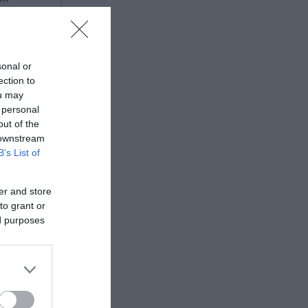
sonal or
ection to
ou may
 personal
out of the
 downstream
B’s List of
er and store
to grant or
ed purposes