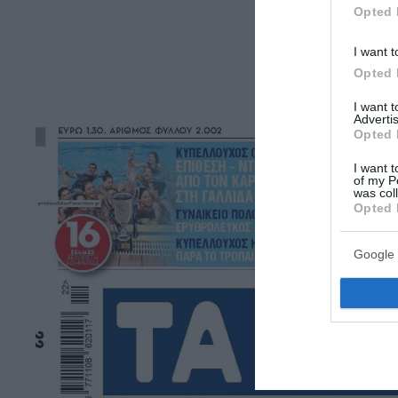
Opted 
I want t
Opted 
I want 
Advertis
Opted 
I want t
of my P
was col
Opted 
Google 