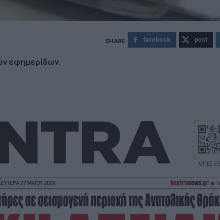
facebook
post
ών εφημερίδων.