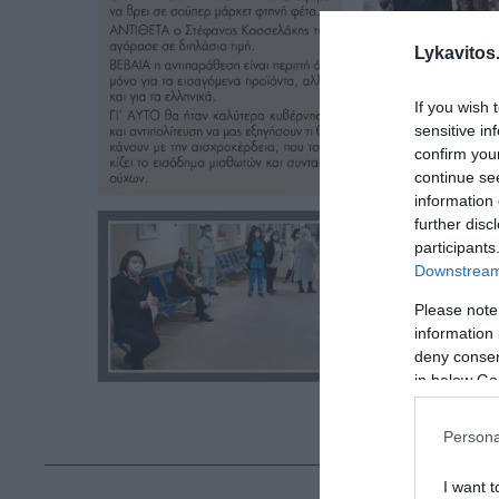
Lykavitos.
If you wish 
sensitive in
confirm you
continue se
information 
further disc
participants
Downstream 
Please note
information 
deny consent
in below Go
Persona
I want t