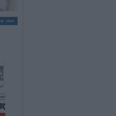
Τουρνάς: Πάνω από 400 φωτιές σε δέκα
ημέρες – «Το 90% οφείλεται σε αμέλεια»
share
Πυρομαχικά εντοπίστηκαν στη θάλασσα
στην Κάρπαθο – Απαγορεύτηκε η
πρόσβαση στην περιοχή