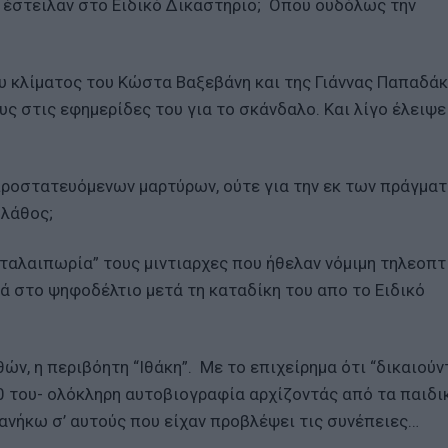
 έστειλαν στο Ειδικό Δικαστήριο; Οπου ουδόλως την
 κλίματος του Κώστα Βαξεβάνη και της Γιάννας Παπαδάκ
 στις εφημερίδες του για το σκάνδαλο. Και λίγο έλειψε
 προστατευόμενων μαρτύρων, ούτε για την εκ των πράγμα
 λάθος;
ταλαιπωρία” τους μιντιαρχες που ήθελαν νόμιμη τηλεοπτ
ά στο ψηφοδέλτιο μετά τη καταδίκη του απο το Ειδικό
ών, η περιβόητη “Ιθάκη”. Με το επιχείρημα ότι “δικαιούν
50 του- ολόκληρη αυτοβιογραφία αρχίζοντάς από τα παιδι
 ανήκω σ’ αυτούς που είχαν προβλέψει τις συνέπειες…