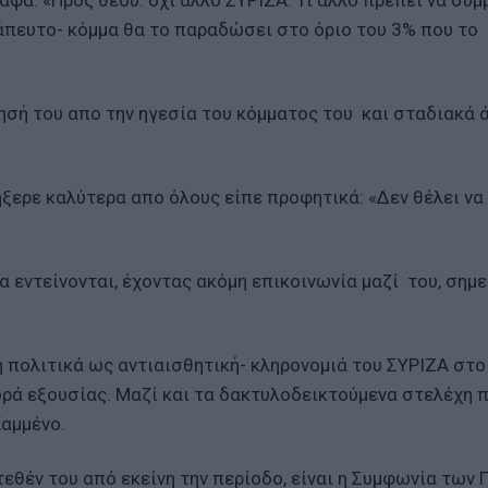
ψα: «Προς θεού: όχι άλλο ΣΥΡΙΖΑ. Τι άλλο πρέπει να συμ
ράπευτο- κόμμα θα το παραδώσει στο όριο του 3% που το
σή του απο την ηγεσία του κόμματος του και σταδιακά ά
ήξερε καλύτερα απο όλους είπε προφητικά: «Δεν θέλει να
α εντείνονται, έχοντας ακόμη επικοινωνία μαζί του, σημ
 πολιτικά ως αντιαισθητική- κληρονομιά του ΣΥΡΙΖΑ στο
ρά εξουσίας. Μαζί και τα δακτυλοδεικτούμενα στελέχη 
 Καμμένο.
τεθέν του από εκείνη την περίοδο, είναι η Συμφωνία των