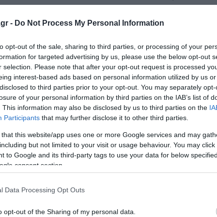
ική ηθική του. Συν τη γενναία απόφαση να μην υιοθετήσε
 ευρωζώνη- που δεν ήταν ποτέ στα πλάνα του. Η αναδρομ
gr -
Do Not Process My Personal Information
to opt-out of the sale, sharing to third parties, or processing of your per
formation for targeted advertising by us, please use the below opt-out s
 πολιτικού φορέα εξ αρχής. Με νέο όνομα, νέα ΄ σύμβολ
r selection. Please note that after your opt-out request is processed y
ώνει τις προϋποθέσεις επικράτησης στην αναμέτρηση με 
eing interest-based ads based on personal information utilized by us or
disclosed to third parties prior to your opt-out. You may separately opt-
losure of your personal information by third parties on the IAB’s list of
. This information may also be disclosed by us to third parties on the
IA
ρας. Όχι επειδή το υπέδειξα εγώ ή κάποιος άλλος, αλλά γ
Participants
that may further disclose it to other third parties.
ει.
 that this website/app uses one or more Google services and may gath
including but not limited to your visit or usage behaviour. You may click 
 to Google and its third-party tags to use your data for below specifi
ogle consent section.
 που το ακυρώνουν. Να δούμε μερικά;
l Data Processing Opt Outs
τήθηκε απο την ηγεσία, αλλά έμεινε στο παρασκήνιο σαν
τω κι αν δεν απομακρύνθηκε κι από τη κουζίνα του.
o opt-out of the Sharing of my personal data.