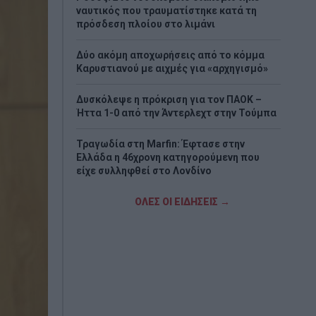
ναυτικός που τραυματίστηκε κατά τη
πρόσδεση πλοίου στο λιμάνι
Δύο ακόμη αποχωρήσεις από το κόμμα
Καρυστιανού με αιχμές για «αρχηγισμό»
Δυσκόλεψε η πρόκριση για τον ΠΑΟΚ –
Ήττα 1-0 από την Άντερλεχτ στην Τούμπα
Τραγωδία στη Marfin: Έφτασε στην
Ελλάδα η 46χρονη κατηγορούμενη που
είχε συλληφθεί στο Λονδίνο
Τζόκερ: Η κλήρωση της Πέμπτης - Οι
ΟΛΕΣ ΟΙ ΕΙΔΗΣΕΙΣ →
τυχεροί αριθμοί
Πέθανε το λευκό κουτάβι που είχε γίνει
μέλος αγέλης λύκων
Τεχεράνη: Πιθανός ο αποκλεισμός των
Στενών του Ορμούζ για «εχθρικά» πλοία –