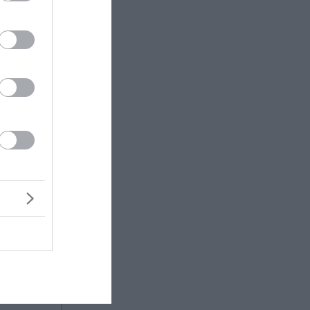
το οποίο
ν Τσίπρα
εν πήγε
πως
εκριμένο
 σκάνδαλο
ής,
ας Ελένη