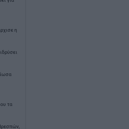
βεί για
ρχισε η
 ιδρύσει
είωσα
που τα
 Πρεσπών,