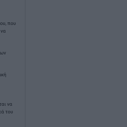
ου, που
 να
των
ική
ται να
κά του