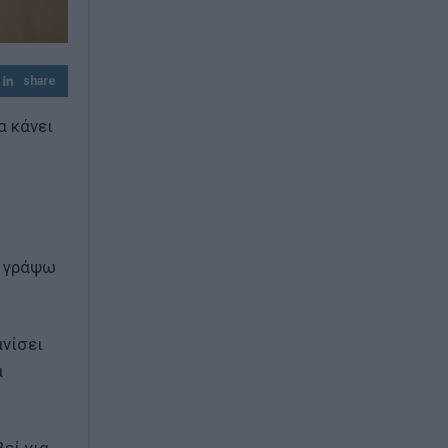
Σκέψεις για επιβολή προστίμων έως 20%
του φορτίου
share
α κάνει
α γράψω
ανίσει
α