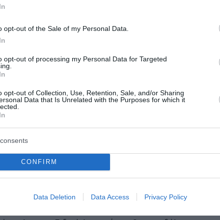
In
λωση του Κασσελάκη. Ανάμεσα σε διάφορους σταθμούς…
o opt-out of the Sale of my Personal Data.
τλαντικού και την ίδρυση του επωνύμου Ινστιτούτου, με 
In
ο Μητσοτάκης συνέχιζε να οργιάζει ατουφέκιστος- από το
to opt-out of processing my Personal Data for Targeted
ing.
In
ΖΑ – αλλά και τη Βουλή! Επί 28 μήνες μετά τις εκλογές δ
o opt-out of Collection, Use, Retention, Sale, and/or Sharing
ε μια. Στην αρχή τον στένευε ο ρόλος του αρχηγού της
ersonal Data that Is Unrelated with the Purposes for which it
ολίτες, στη συνέχεια έβρισκε κατώτερή του τη Βουλή- ό
lected.
In
consents
ι θα δήλωνε: «Κάναμε λάθος με τη Νοβάρτις»; Με το συγκ
ρό. Ποιο ήταν το λάθος και ποιος το έκανε; Δεν υπήρχε
CONFIRM
ο λάθος ήταν ότι δεν αποφάσισε τη σύσταση Προανακριτικ
ι… τους τη χάρισε…
Data Deletion
Data Access
Privacy Policy
κινείται απο τις διώξεις που υπέστη η ακέραιη εισαγγελέ