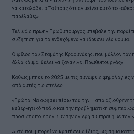
Αμέσως μετά την εκλογική συντριβή του Ιουνίου έγρα
να καταλάβει ο Τσίπρας ότι αν μείνει αυτό το -αθε
παρέλαβε;»
Τελικά ο πρώην Πρωθυπουργός υπέβαλε την παραίτη
συζήτηση για το ενδεχόμενο να ιδρύσει νέο κόμμα.
Ο φίλος του Σταμάτης Κραουνάκης, που μάλλον τον 
άλλο κόμμα, θέλει να ξαναγίνει Πρωθυπουργός».
Καθώς μπήκε το 2025 με τις συναφείς φημολογίες ν
από αυτές τις στήλες:
«Πρώτο: Να αφήσει πίσω του την – από αξιοθρήνητη
κυβερνητικό πεδίο και την προβληματική συμπεριφο
προσωποποίησαν. Συν την ανίερη σύμπραξη με τον
Αυτό που μπορεί να κρατήσει ο ίδιος, ως σήμα κατα