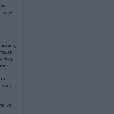
ρώην
η όταν
κρατικης
τήριξη,
λιτική.
 τους…
 το
18 και
πει να