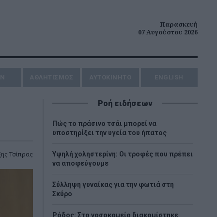
Παρασκευή
07 Αυγούστου 2026
ΗΝ
ΑΘΛΗΤΙΣΜΟΣ
AYTOKINHTO
ENGLISH
Ροή ειδήσεων
Πώς το πράσινο τσάι μπορεί να
υποστηρίξει την υγεία του ήπατος
Υψηλή χοληστερίνη: Οι τροφές που πρέπει
ης Τσίπρας
να αποφεύγουμε
Σύλληψη γυναίκας για την φωτιά στη
Σκύρο
Ρόδος: Στο νοσοκομείο διακομίστηκε