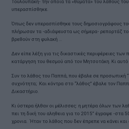
Τουλουπάκη- την οποία τα «θύματα» του λάθους του
υπερασπίσθηκε.
Όπως δεν υπερασπίσθηκε τους δημοσιογράφους του
πλήρωσαν τα -αδιάψευστα ως σήμερα- ρεπορτάζ τους
βρεθούν στη φυλακή …
Δεν είπε λέξη για τις δικαστικές περιφέρειες των
κατάργηση του θεσμού από τον Μητσοτάκη. Κι αυτό
Συν το λάθος του Παππά, που έβαλε σε προσωπική “
συχνότητα; Και κόντρα στο “λάθος” έβαλε τον Παππ
Δικαστήριο.
Κι ύστερα ήλθαν οι μέλισσες: η μητέρα όλων των λαθ
πει τη δική του αληθεια για το 2015” έγραψε -στα 
χρονια. Ήταν το λάθος που δεν έπρεπε να κάνει και