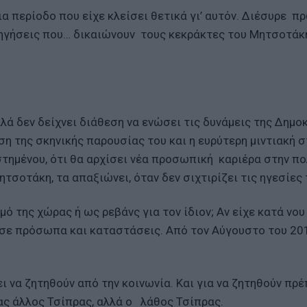
 περίοδο που είχε κλείσει θετικά γι’ αυτόν. Διέσυρε π
φηγήσεις που… δικαιώνουν τους κεκράκτες του Μητσοτάκ
λλά δεν δείχνει διάθεση να ενώσει τις δυνάμεις της Δημο
η της σκηνικής παρουσίας του και η ευρύτερη μιντιακή σ
τημένου, ότι θα αρχίσει νέα προσωπική καριέρα στην πο
ητσοτάκη, τα απαξιώνει, όταν δεν σιχτιρίζει τις ηγεσίες
ό της χώρας ή ως ρεβάνς για τον ίδιον; Αν είχε κατά νου
 σε πρόσωπα και καταστάσεις. Από τον Αύγουστο του 20
ει να ζητηθούν από την κοινωνία. Και για να ζητηθούν πρέ
νας άλλος Τσίπρας, αλλά ο λάθος Τσίπρας.