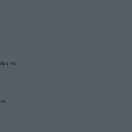
άκη και
του
.