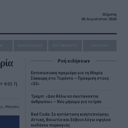
Πέμπτη
06 Αυγούστου 2026
ΗΝ
ΑΘΛΗΤΙΣΜΟΣ
AYTOKINHTO
ENGLISH
ορία
Ροή ειδήσεων
Εντυπωσιακή πρεμιέρα για τη Μαρία
Σάκκαρη στο Τορόντο – Πρόκριση στους
» και η
«32»
Τραμπ: «Δεν θέλω να σκοτώνονται
άνθρωποι» – Νέο μήνυμα για το Ιράν
η»
,
Θησείο
Red Code: Σε κατάσταση κινητοποίησης
Αττική, Βοιωτία και Εύβοια λόγω υψηλού
κινδύνου πυρκαγιάς