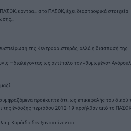
υ ΠΑΣΟΚ, κόντρα… στο ΠΑΣΟΚ, έχει διαστροφικά στοιχεία.
ίωσης…
 συσπείρωση της Κεντροαριστεράς, αλλά η διάσπασή της.
ωνις —διαλέγοντας ως αντίπαλο τον «θυμωμένο» Ανδρουλ
μαζί.
συμφραζόμενα προέκυπτε ότι, ως επικεφαλής του δικού 
ι της ένδοξης περιόδου 2012-19 προήλθαν από το ΠΑΣΟΚ
λπη. Κορόιδα δεν ξαναπιάνονται…