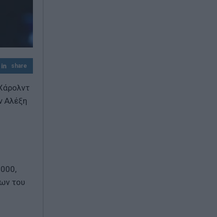
share
 Χάρολντ
ν Αλέξη
.000,
ίων του