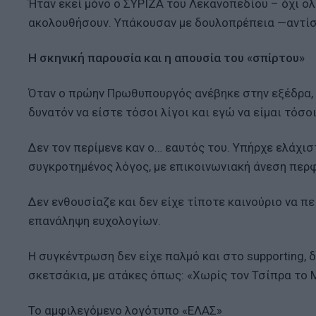
Ήταν εκεί μόνο ο ΣΥΡΙΖΑ του Λεκανοπεδίου – όχι ολ
ακολουθήσουν. Υπάκουσαν με δουλοπρέπεια —αντίσ
Η σκηνική παρουσία και η απουσία του «σπίρτου»
Όταν ο πρώην Πρωθυπουργός ανέβηκε στην εξέδρα, 
δυνατόν να είστε τόσοι λίγοι και εγώ να είμαι τόσοι
Δεν τον περίμενε καν ο… εαυτός του. Υπήρχε ελάχισ
συγκροτημένος λόγος, με επικοινωνιακή άνεση περφ
Δεν ενθουσίαζε και δεν είχε τίποτε καινούριο να 
επανάληψη ευχολογίων.
Η συγκέντρωση δεν είχε παλμό και στο supporting,
σκετσάκια, με ατάκες όπως: «Χωρίς τον Τσίπρα το Μ
Το αμφιλεγόμενο λογότυπο «ΕΛΑΣ»