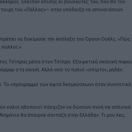
όκληρος. Έλειπαν επίσης οι βουλευτές του, που θα τον
τοιχη του «Πάλλας»— στην υπόδειξη να απουσιάσουν.
πρέπει να δοκίμασε την έκπληξη του Όρσον Ουέλς: «Πώς 
 πολλοί;».
τος Τσίπρας μέσα στον Τσίπρα. Εξαιρετική σκηνική παρου
όρμερ στη σκηνή. Αλλά από το παλιό «σπίρτο», μηδέν.
πει. Το «πρόγραμμα των εφτά δεσμεύσεων» ήταν συνοπτική
 δύο καλοί ηθοποιοί πάσχιζαν να δώσουν πνοή σε απλοϊκά
νημόνιο θα έπαιρνε σύνταξη στην Ελλάδα». Τι μου λες;