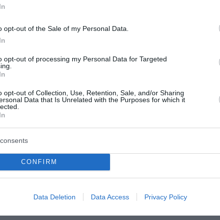
λογογράφος: από τον Βελεστινλή ως τον Μανδηλαρά.
In
χνείου και της Μεταπολίτευσης, δεν αναφέρθηκε —παρ’ ότ
o opt-out of the Sale of my Personal Data.
In
to opt-out of processing my Personal Data for Targeted
 είχε τι να αναδείξει, εκτός από τον ίδιο. Δεν υπήρξαν 
ing.
In
o opt-out of Collection, Use, Retention, Sale, and/or Sharing
ersonal Data that Is Unrelated with the Purposes for which it
, Ελλάς, τι θα γίνει φίλε μου με εμάς;». Έλα ντε…
lected.
In
 πρωτίστως γιατί ο Τσίπρας προσπάθησε να είναι κάποιο
consents
νγκ Πάλλας», και το κοριτσάκι στην εξέδρα, όπως το 198
CONFIRM
υς θέλει τους ιστορικούς παραλληλισμούς;
 ήταν ο Καράγιωργας, ο Σημίτης, ο Χαραλαμπόπουλος, η Α
Data Deletion
Data Access
Privacy Policy
ς, η Λινού και ο Σαουλίδης, που έφαγε πόρτα στο συνέδ