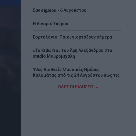
Σαν σήμερα - 6 Αυγούστου
H Λιναριά Σκύρου
Εορτολόγιο: Ποιοι γιορτάζουν σήμερα
«Το Κιβώτιο» του Άρη Αλεξάνδρου στο
studio Μαυρομιχάλη
10ες Διεθνείς Μουσικές Ημέρες
Καλαμάτας από τις 24 Αυγούστου έως τις
6 Σεπτεμβρίου
ΟΛΕΣ ΟΙ ΕΙΔΗΣΕΙΣ →
Στη Βουλγαρία θα κριθεί η πρόκριση για
τον Παναθηναϊκό, 1-1 με την ΤΣΣΚΑ 1948
Στον όγδοο αγνοούμενο Γερμανό
τουρίστα ανήκει η σορός που βρέθηκε στη
Σύμη