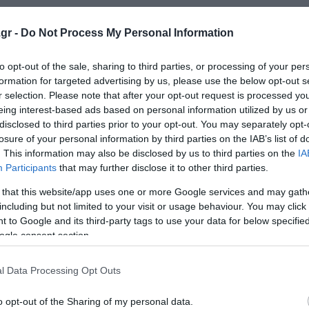
υπου απογοήτευσε: ΕΛΑΣ! Ήταν σαν να τους έκανε πλάκα
gr -
Do Not Process My Personal Information
βαρούς πολιτικής ταυτότητας. Απλή σύνθεση χονδροειδ
to opt-out of the sale, sharing to third parties, or processing of your per
formation for targeted advertising by us, please use the below opt-out s
τικό— νόημα.
r selection. Please note that after your opt-out request is processed y
eing interest-based ads based on personal information utilized by us or
 ακροδεξιούς κυρίως. Ηχητικά, η Ελληνική Αστυνομία κα
disclosed to third parties prior to your opt-out. You may separately opt-
υνειρμοί και με τα τρία ταυτοχρόνως είναι σχιζοφρενικο
losure of your personal information by third parties on the IAB’s list of
. This information may also be disclosed by us to third parties on the
IA
Participants
that may further disclose it to other third parties.
δεν υπάρχει ούτε δείγμα μέχρι τώρα και το «Αριστερή» -
άκαμψης του όρου «Αριστερά».
 that this website/app uses one or more Google services and may gath
including but not limited to your visit or usage behaviour. You may click 
 to Google and its third-party tags to use your data for below specifi
ogle consent section.
τι η ιστορία της Αριστεράς τελείωσε γι’ αυτόν», παρουσί
l Data Processing Opt Outs
 ΕΔΑ, του ΣΥΡΙΖΑ και του… ΠΑΣΟΚ!
o opt-out of the Sharing of my personal data.