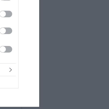
ι είχαν
τολμηρές
ς άλλος.
5 στο
κρίτα, η
ριο του