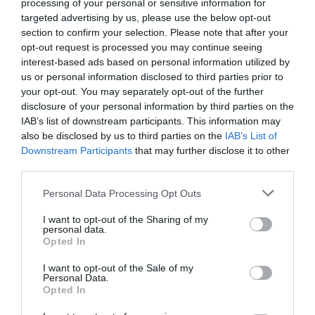
processing of your personal or sensitive information for
ΣΥΡΙΖΑ, προτού τον οδηγήσει σε δυο διασπάσεις.
targeted advertising by us, please use the below opt-out
Στη συνέχεια με τις ταξιδιωτικές διαδρομές για…
section to confirm your selection. Please note that after your
ενημέρωση. Και πλέον με την αποχώρηση από το
opt-out request is processed you may continue seeing
interest-based ads based on personal information utilized by
κόμμα του.
us or personal information disclosed to third parties prior to
your opt-out. You may separately opt-out of the further
Όχι ως Μωυσής που λένε κάποιοι: Ούτε τους
disclosure of your personal information by third parties on the
ΣΥΡΙΖΑίους οδήγησε να διασχίσουν την έρημο,
IAB’s list of downstream participants. This information may
also be disclosed by us to third parties on the
IAB’s List of
ούτε πλάκες με εντολές φαίνεται να προσκομίζει
Downstream Participants
that may further disclose it to other
από το… υπερατλαντικό όρος.
third parties.
Please note that this website/app uses one or more Google
Έχοντας επιβάλει φίλους και αντίπαλους στο
Personal Data Processing Opt Outs
services and may gather and store information including but
μαρτύριο της σταγόνας για το ενδεχόμενο να
not limited to your visit or usage behaviour. You may click to
I want to opt-out of the Sharing of my
personal data.
ιδρύσει νέο κόμμα – με πιθανότερο να κατεβάσει
grant or deny consent to Google and its third-party tags to
Opted In
use your data for below specified purposes in below Google
απλώς εκλογικούς συνδυασμούς χωρίς πολιτικό
consent section.
I want to opt-out of the Sale of my
φορέα με δομή και οργανώσεις βάσεις –
Personal Data.
επιδιώκει να πάρει τη δεύτερη θέση στις εκλογές.
Opted In