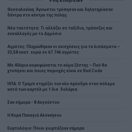
Ροή ειδήσεων
Θεσσαλονίκη: Άγνωστοι τρύπησαν και δηλητηρίασαν
δέντρα στο κέντρο της πόλης
Νέα ταυτότητα: Τι αλλάζει σε ταξίδια, τράπεζες και
συναλλαγές με το Δημόσιο
Αγρότες: Πληρώθηκαν οι ενισχύσεις για τα λιπάσματα –
33,58 εκατ. ευρώ σε 67.746 αγρότες
Με 40άρια κορυφώνεται το κύμα ζέστης – Πού θα
χτυπήσει και ποιες περιοχές είναι σε Red Code
ΗΠΑ: Ο Τραμπ στηρίζει τον νέο πρόεδρο στον πόλεμο
κατά των καρτέλ με 1 δισ. δολάρια
Σαν σήμερα - 8 Αυγούστου
H Κυρά Παναγιά Αλοννήσου
Εορτολόγιο: Ποιοι γιορτάζουν σήμερα