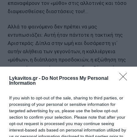
επαναφέρουν τον «μύθο» στις αλλοτινές και τόσο
διαψευσθείσες διαστάσεις του!...
Αλλά το φαινόμενο δεν πρέπει να μας
εντυπωσιάζει: Αυτή ήταν πάντοτε η τακτική της
Αριστεράς: Δίπλα στην ωμή και δυσάρεστη γι΄
αυτήν αλήθεια των γεγονότων, η καλλιέργεια
«μύθων», η διάπλαση προσδοκιών, η εξώθηση της
φαντασίας σε οράματα και ψευδαισθήσεις, ήταν
το μοναδικό αντίδοτό της στην πλήρη αδυναμία
Lykavitos.gr -
Do Not Process My Personal
Information
της να συλλάβει και να κατανοήσει την
πραγματικότητα!...
If you wish to opt-out of the sale, sharing to third parties, or
processing of your personal or sensitive information for
Όταν τα κόμματα ξιφουλκούν στη Θεσσαλονίκη
targeted advertising by us, please use the below opt-out
section to confirm your selection. Please note that after your
Ερασιτεχνισμός και πολιτική
opt-out request is processed you may continue seeing
Ο πραγματικός υπεύθυνος για την πτώχευση της
interest-based ads based on personal information utilized by
χώρας, το ΠΑΣΟΚ του Ανδρέα Παπανδρέου
us or personal information disclosed to third parties prior to