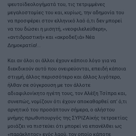
ψευτοϊδεολογήματά του, τις τετριμμένες
μεγαλοστομίες του και, κυρίως, την αδημονία του
να προσφέρει στον ελληνικό λαό ό,τι δεν μπορεί
να του δώσει η μισητή, «νεοφιλελεύθερη»,
«αντιδραστική» και «ακροδεξιά» Νέα
Δημοκρατία!...
Και αν όλοι οι άλλοι έχουν κάποιο λόγο για να
διεκδικούν αυτό που ονειρεύονται, επειδή κάποια
στιγμή, άλλος περισσότερο και άλλος λιγότερο,
ήλθαν σε σύγκρουση με τον άλλοτε
αδιαφιλονίκητο ηγέτη τους, τον Αλέξη Τσίπρα και,
συνεπώς, νομίζουν ότι έχουν αποκαθαρθεί απ’ ό,τι
αρνητικό του προσάπτουν σήμερα, ο αλήστου
μνήμης πρωθυπουργός της ΣΥΡΙΖΑϊκής τετραετίας
μοιάζει να πιστεύει ότι μπορεί να επανέλθει ως
«παράκλητος» ενός λαού, τον οποίο κάποτε