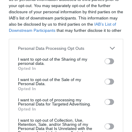
your opt-out. You may separately opt-out of the further
disclosure of your personal information by third parties on the
IAB’s list of downstream participants. This information may
Ακολουθήστε το Lykavitos.gr
also be disclosed by us to third parties on the
IAB’s List of
στο Google News
Downstream Participants
that may further disclose it to other
και μάθετε πρώτοι όλες τις
third parties.
ειδήσεις
Please note that this website/app uses one or more Google
Personal Data Processing Opt Outs
services and may gather and store information including but
not limited to your visit or usage behaviour. You may click to
I want to opt-out of the Sharing of my
personal data.
grant or deny consent to Google and its third-party tags to
Opted In
use your data for below specified purposes in below Google
Ροή ειδήσεων
consent section.
I want to opt-out of the Sale of my
Personal Data.
Σαν σήμερα - 9 Αυγούστου
Opted In
Το Πατητήρι Αλοννήσου
I want to opt-out of processing my
Personal Data for Targeted Advertising.
Opted In
Ποιο λάθος κάνουμε όταν κόβουμε το καρπούζι
I want to opt-out of Collection, Use,
Θρίλερ στον Λυκαβηττό: Εξετάζεται η διαδρομή της
Retention, Sale, and/or Sharing of my
57χρονης από την Κυψέλη
Personal Data that Is Unrelated with the