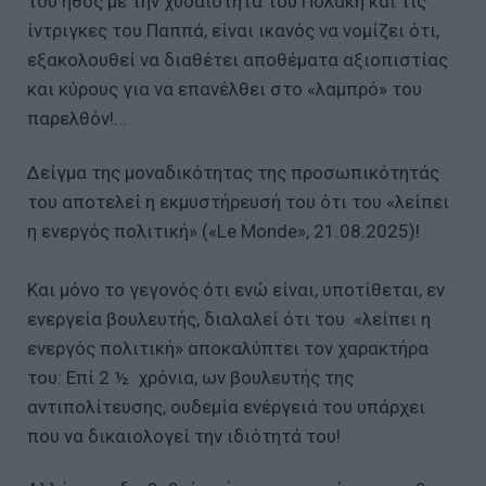
του ήθος με την χυδαιότητα του Πολάκη και τις
ίντριγκες του Παππά, είναι ικανός να νομίζει ότι,
εξακολουθεί να διαθέτει αποθέματα αξιοπιστίας
και κύρους για να επανέλθει στο «λαμπρό» του
παρελθόν!...
Δείγμα της μοναδικότητας της προσωπικότητάς
του αποτελεί η εκμυστήρευσή του ότι του «λείπει
η ενεργός πολιτική» («Le Monde», 21.08.2025)!
Και μόνο το γεγονός ότι ενώ είναι, υποτίθεται, εν
ενεργεία βουλευτής, διαλαλεί ότι του «λείπει η
ενεργός πολιτική» αποκαλύπτει τον χαρακτήρα
του: Επί 2 ½ χρόνια, ων βουλευτής της
αντιπολίτευσης, ουδεμία ενέργειά του υπάρχει
που να δικαιολογεί την ιδιότητά του!