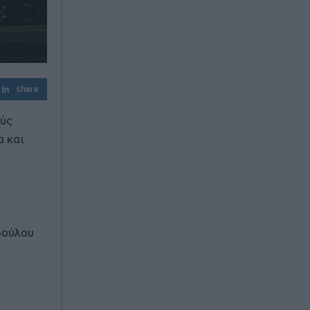
Καστοριά: Νεκρή μεγάλη αρκούδα,
πιθανόν από πυροβολισμό
Bloomberg: Η Τουρκία περιορίζει τη
διέλευση πλοίων προς τη Μαύρη Θάλασσα
share
ούς
α και
βούλου