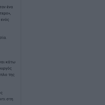
ταν ένα
τερο»,
 ενός
σία.
ναι κάτω
ουργός
όπλο της
ός
ντι στη