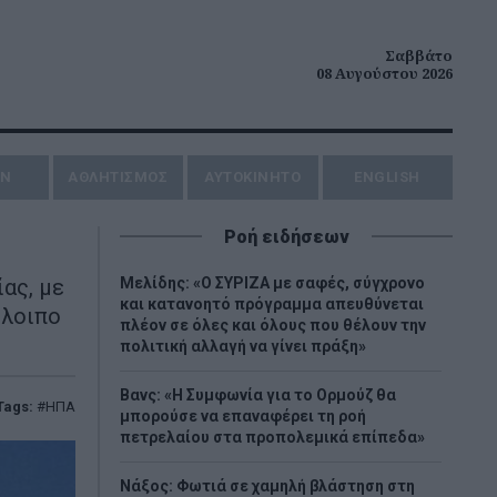
Σαββάτο
08 Αυγούστου 2026
ΗΝ
ΑΘΛΗΤΙΣΜΟΣ
AYTOKINHTO
ENGLISH
Ροή ειδήσεων
ας, με
Μελίδης: «Ο ΣΥΡΙΖΑ με σαφές, σύγχρονο
και κατανοητό πρόγραμμα απευθύνεται
όλοιπο
πλέον σε όλες και όλους που θέλουν την
πολιτική αλλαγή να γίνει πράξη»
Βανς: «Η Συμφωνία για το Ορμούζ θα
Tags:
ΗΠΑ
μπορούσε να επαναφέρει τη ροή
πετρελαίου στα προπολεμικά επίπεδα»
Νάξος: Φωτιά σε χαμηλή βλάστηση στη