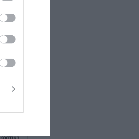
ισμός
ερη και
ς δύο
να το
άλειας»,
ηχανίας
ι
έδιο για
ται
οι των
οκρατική