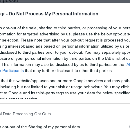
πιβάλλει
gr -
Do Not Process My Personal Information
 και η αποχώρηση του Ελον Μάσκ από την κυβέρνηση, κάτ
 τεράστιες ποσότητες οικονομικών δεδομένων και να κρα
to opt-out of the sale, sharing to third parties, or processing of your per
ων αντιπάλων της, θα μπορούσε να παρεμποδιστεί από εσ
formation for targeted advertising by us, please use the below opt-out s
ώμη από μια στιγμή στην άλλη.
r selection. Please note that after your opt-out request is processed y
eing interest-based ads based on personal information utilized by us or
disclosed to third parties prior to your opt-out. You may separately opt-
ται να γίνει έτσι ένα πεδίο μάχης, στο οποίο τα γεράκια
losure of your personal information by third parties on the IAB’s list of
s και οι αδερφοί Bitcoin, ανταγωνίζονται για να επηρεάσο
. This information may also be disclosed by us to third parties on the
IA
 συμβουλές οποιουδήποτε μιλάει τελευταίος..
Participants
that may further disclose it to other third parties.
 that this website/app uses one or more Google services and may gath
 συνέπειες αυτής της διαφωνίας γίνονται σαφείς από δύο 
including but not limited to your visit or usage behaviour. You may click 
ιγκτον κατέκτησε την τέχνη του οικονομικού εξαναγκασμ
 to Google and its third-party tags to use your data for below specifi
λειχθεί στο μέλλον.
ogle consent section.
ιρηματική δημοσιογράφος που έγινε ιστορικός, εκθέτει τις
l Data Processing Opt Outs
των Ηνωμένων Πολιτειών. Στο Chokepoints, ο Έντουαρντ 
o opt-out of the Sharing of my personal data.
ι το Υπουργείο Εξωτερικών, κολακεύει τους «τεχνοκράτε