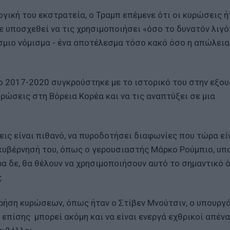
γική του εκστρατεία, ο Τραμπ επέμενε ότι οι κυρώσεις ή
ε υποσχεθεί να τις χρησιμοποιήσει «όσο το δυνατόν λιγό
μιο νόμισμα - ένα αποτέλεσμα τόσο κακό όσο η απώλεια
ο 2017-2020 συγκρούστηκε με το ιστορικό του στην εξου
υρώσεις στη Βόρεια Κορέα και να τις αναπτύξει σε μια
εις είναι πιθανό, να πυροδοτήσει διαφωνίες που τώρα εί
 κυβέρνησή του, όπως ο γερουσιαστής Μάρκο Ρούμπιο, υπ
α δε, θα θέλουν να χρησιμοποιήσουν αυτό το σημαντικό 
ς.
 χρήση κυρώσεων, όπως ήταν ο Στίβεν Μνούτσιν, ο υπουργ
επίσης μπορεί ακόμη και να είναι ενεργά εχθρικοί απένα