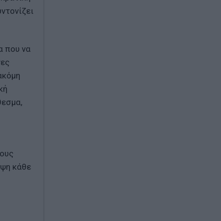
υντονίζει
α που να
τες
ακόμη
κή
θεσμα,
τους
οψη κάθε