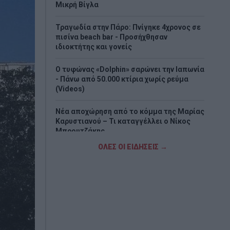
Μικρή Βίγλα
Τραγωδία στην Πάρο: Πνίγηκε 4χρονος σε
πισίνα beach bar - Προσήχθησαν
ιδιοκτήτης και γονείς
Ο τυφώνας «Dolphin» σαρώνει την Ιαπωνία
- Πάνω από 50.000 κτίρια χωρίς ρεύμα
(Videos)
Νέα αποχώρηση από το κόμμα της Μαρίας
Καρυστιανού – Τι καταγγέλλει ο Νίκος
Μπρουτζάκης
ΟΛΕΣ ΟΙ ΕΙΔΗΣΕΙΣ →
Φωτιά σε Αττική και Βοιωτία: Πώς έγινε η
μεγάλη επιχείρηση διάσωσης δια
θαλάσσης
Πώς οι μακροχρόνια άνεργοι μπορούν να
πάρουν σύνταξη με δωρεάν ένσημα από
την ΔΥΠΑ