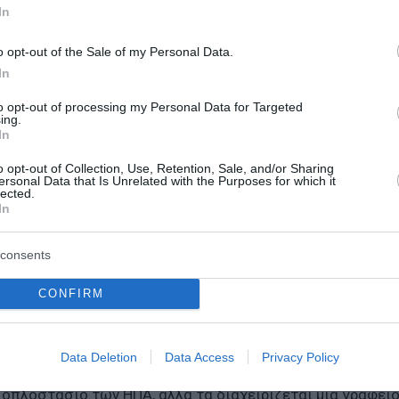
In
ρχία τις τελευταίες δύο δεκαετίες.
o opt-out of the Sale of my Personal Data.
εχνογνωσία ως τα δεσμά του «βαθιού κράτους», ο απολογ
In
ο εγγύς μέλλον. Ηδη ο Τραμπ επιστρέφει σε μια παλαιότ
to opt-out of processing my Personal Data for Targeted
μικής ισχύος.
ing.
In
υτή η δύναμη πηγάζει από ένα σωρό πηγές. Τις τελευταίε
o opt-out of Collection, Use, Retention, Sale, and/or Sharing
αμικό οικονομικής επιβολής εις βάρος του να βρουν πώς 
ersonal Data that Is Unrelated with the Purposes for which it
lected.
 που θα μπορούσε να ονομαστεί «κράτος οικονομικής ασφ
In
χείων του Υπουργείου Οικονομικών και το Γραφείο Βιομ
ορές δυσκολεύονται να συντονίσουν την εργασία τους κα
consents
γήσουν μακροπρόθεσμη στρατηγική. Δεν υπάρχει ακόμη σχ
CONFIRM
ταξύ τους.
α προβλήματα. Το κράτος οικονομικής ασφάλειας χρειάζε
Data Deletion
Data Access
Privacy Policy
ρη, τονίζουν οι υπέρμαχοι του. Οι κυρώσεις και οι έλεγχ
 οπλοστάσιο των ΗΠΑ, αλλά τα διαχειρίζεται μια γραφει