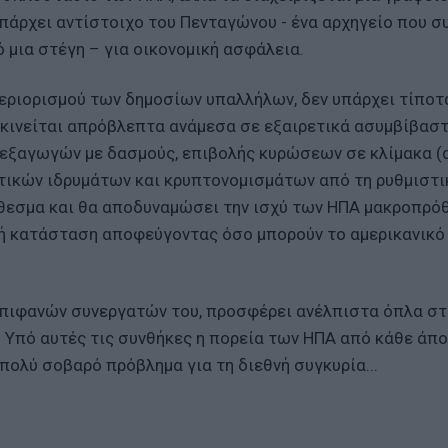
υπάρχει αντίστοιχο του Πενταγώνου - ένα αρχηγείο που σ
μια στέγη – για οικονομική ασφάλεια.
περιορισμού των δημοσίων υπαλλήλων, δεν υπάρχει τίποτ
ση κινείται απρόβλεπτα ανάμεσα σε εξαιρετικά ασυμβίβασ
 εξαγωγών με δασμούς, επιβολής κυρώσεων σε κλίμακα (
τικών ιδρυμάτων και κρυπτονομισμάτων από τη ρυθμιστι
όθεσμα και θα αποδυναμώσει την ισχύ των ΗΠΑ μακροπρό
ή κατάσταση αποφεύγοντας όσο μπορούν το αμερικανικό
 επιφανών συνεργατών του, προσφέρει ανέλπιστα όπλα σ
. Υπό αυτές τις συνθήκες η πορεία των ΗΠΑ από κάθε άπ
 πολύ σοβαρό πρόβλημα για τη διεθνή συγκυρία...