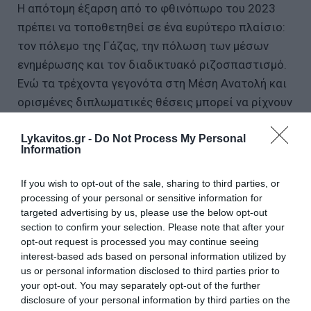
Η απότομη έξαρση από το φθινόπωρο του 2023
πρέπει να τοποθετηθεί σε ένα ευρύτερο πλαίσιο:
τον πόλεμο της Γάζας, την πόλωση των μέσων
ενημέρωσης και τον διαδικτυακό ριζοσπαστισμό.
Ενώ τα τρέχοντα γεγονότα στη Μέση Ανατολή και
ορισμένες διπλωματικές θέσεις μπορεί να ρίχνουν
λάδι στη φωτιά, απλώς αποκαλύπτουν ήδη βαθιά
Lykavitos.gr -
Do Not Process My Personal
ριζωμένες προκαταλήψεις. Αυτός ο ρόλος ως
Information
προσωρινό έναυσμα δεν αρκεί για να εξηγήσει την
άνοδο του μίσους: αποκαλύπτει και τροφοδοτεί
If you wish to opt-out of the sale, sharing to third parties, or
πολύ παλαιότερες προκαταλήψεις - που υπάρχουν
processing of your personal or sensitive information for
targeted advertising by us, please use the below opt-out
στη δεξιά, την αριστερά και στον ριζοσπαστικό
section to confirm your selection. Please note that after your
ισλαμισμό- οι οποίες επανεμφανίζονται με κάθε
opt-out request is processed you may continue seeing
κρίση. Το αντισημιτικό μίσος, επομένως, δεν
interest-based ads based on personal information utilized by
προκύπτει από μεμονωμένες γαλλικές αποφάσεις:
us or personal information disclosed to third parties prior to
your opt-out. You may separately opt-out of the further
προσκολλάται σε αυτές και τις χρησιμοποιεί ως
disclosure of your personal information by third parties on the
άλλοθι, αλλά έχει τις ρίζες του αλλού.