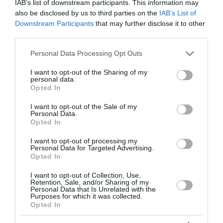
IAB’s list of downstream participants. This information may
also be disclosed by us to third parties on the
IAB’s List of
Από την άλλη πλευρά, αυτό που αποκαλύπτει η
Downstream Participants
that may further disclose it to other
third parties.
χειρονομίο ου Νετανιάχου είναι μια αποδεκτή
πολιτική μέθοδος: η εργαλειοποίηση της
Please note that this website/app uses one or more Google
Personal Data Processing Opt Outs
services and may gather and store information including but
κατηγορίας για αντισημιτισμό για να φιμώσει
not limited to your visit or usage behaviour. You may click to
I want to opt-out of the Sharing of my
κάθε αντιπολίτευση, να περιορίσει τους
personal data.
grant or deny consent to Google and its third-party tags to
Opted In
αντιπάλους του στη σιωπή και να αποκλείσει τη
use your data for below specified purposes in below Google
συζήτηση. Αυτή η σκόπιμη χειραγώγηση ενός
consent section.
I want to opt-out of the Sale of my
Personal Data.
πραγματικού κινδύνου δεν τον καταπολεμά: τον
Opted In
υποβαθμίζει και υπονομεύει τη σοβαρότητά του.
I want to opt-out of processing my
Αντί να ενισχύει την καταπολέμηση του μίσους, ο
Personal Data for Targeted Advertising.
Opted In
Νετανιάχου συμβάλλει στην αμφισβήτηση της
ίδιας της ειλικρίνειας της καταγγελίας, δίνοντας
I want to opt-out of Collection, Use,
Retention, Sale, and/or Sharing of my
την εντύπωση ότι ο αντισημιτισμός δεν
Personal Data that Is Unrelated with the
Purposes for which it was collected.
αναγνωρίζεται πλέον ως καθολικός σκοπός, αλλά
Opted In
επιδεικνύεται σύμφωνα με τακτικά συμφέροντα.