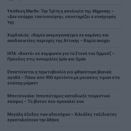
Υπόθεση Marfin: Την Τρίτη η απολογία της 46χρονης –
«Δεν υπάρχει ταυτοποίηση», υποστηρίζει ο συνήγορός
της
Χαρδαλιάς: «Καμία ανεμογεννήτρια σε καμένες και
αναδασωτέες περιοχές της Αττικής – Καμία ανοχή»
ΗΠΑ: «Κοντά» σε συμφωνία για τα Στενά του Ορμούζ –
Πρόοδος στις συνομιλίες Ιράν και Ομάν
Επεκτείνεται η πρωτοβουλία για φθηνότερα βασικά
αγαθά – Πάνω από 900 προϊόντα με μειώσεις τιμών στα
σούπερ μάρκετ
Μποτσουάνα: Ιπποπόταμος καταδίωξε τουριστικό
σκάφος – Το βίντεο που προκαλεί σοκ
Μεγάλη έξοδος των αδειούχων – Χιλιάδες ταξιδιώτες
εγκαταλείπουν την Αθήνα