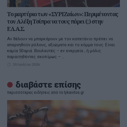
Το μαρτύριο των «ΣΥΡΙΖαίων»: Περιμένοντας
τον Αλέξη Τσίπρα να τους πάρει (;) στην
ΕΛ.Α.Σ.
Αν θέλουν να μπαρκάρουν με τον καπετάνιο πρέπει να
απαρνηθούν ρόλους, αξιώματα και το κόμμα τους. Είναι
καμία 50αριά. Βουλευτές – εν ενεργεία , ή μόλις
παραιτηθέντες σκοπίμως – ...
29 Ιουλίου 2026
διαβάστε επίσης
περισσότερες ειδήσεις από το lykavitos.gr