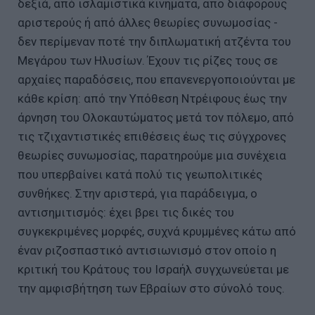
δεξιά, από ισλαμιστικά κινήματα, απο διάφορους
αριστερούς ή από άλλες θεωρίες συνωμοσίας -
δεν περίμεναν ποτέ την διπλωματική ατζέντα του
Μεγάρου των Ηλυσίων. Έχουν τις ρίζες τους σε
αρχαίες παραδόσεις, που επανενεργοποιούνται με
κάθε κρίση: από την Υπόθεση Ντρέιφους έως την
άρνηση του Ολοκαυτώματος μετά τον πόλεμο, από
τις τζιχαντιστικές επιθέσεις έως τις σύγχρονες
θεωρίες συνωμοσίας, παρατηρούμε μια συνέχεια
που υπερβαίνει κατά πολύ τις γεωπολιτικές
συνθήκες. Στην αριστερά, για παράδειγμα, ο
αντισημιτισμός: έχει βρει τις δικές του
συγκεκριμένες μορφές, συχνά κρυμμένες κάτω από
έναν ριζοσπαστικό αντισιωνισμό στον οποίο η
κριτική του Κράτους του Ισραήλ συγχωνεύεται με
την αμφισβήτηση των Εβραίων στο σύνολό τους.