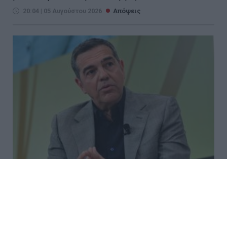
20:04 | 05 Αυγούστου 2026
Απόψεις
Πώς ο Τσίπρας λειτουργεί ως
«ασπίδα» προστασίας για την
κυριαρχία του Μητσοτάκη