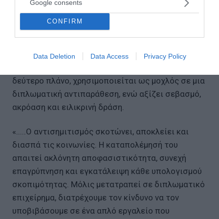
Και όλα αυτά συμβαίνουν εις βάρος του κεντρικού
Google consents
ζητήματος: οι εύλογες ανησυχίες της εβραϊκής
CONFIRM
κοινότητας γίνονται αντικείμενο εκμετάλλευσης,
εκτρέπονται από τη σοβαρότητά τους για να
εξυπηρετήσουν μια πολιτική στρατηγική. Η
Data Deletion
Data Access
Privacy Policy
πραγματική αγωνία των Εβραίων υποβιβάζεται σε
δεύτερο πλάνο, χρησιμοποιείται ως μοχλός σε μια
διπλωματική αντιπαράθεση, ενώ αξίζει σεβασμό,
ακρόαση και ειλικρινή δράση.
«.....Ο αντισημιτισμός σκοτώνει, αποκλείει και
διασπά τις κοινωνίες. Η καταπολέμησή του
απαιτεί ακλόνητη αποφασιστικότητα, συνεχή
επαγρύπνηση και εγκατάλειψη κάθε υπολογισμού
σκοπιμότητας. Μόλις μετατραπεί σε διπλωματικό
επιχείρημα, διατρέχουμε τον κίνδυνο να τον
υποβιβάσουμε σε ένα απλό εργαλείο που