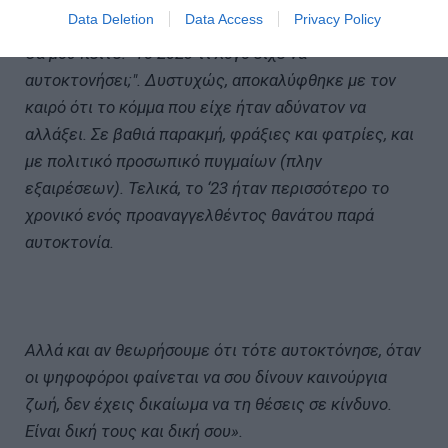
Data Deletion
Data Access
Privacy Policy
Θα μου πείτε: "Το 2023 τι λόγο είχε να
αυτοκτονήσει;". Δυστυχώς, αποκαλύφθηκε με τον
καιρό ότι το κόμμα που είχε ήταν αδύνατον να
αλλάξει. Σε βαθιά παρακμή, φράξιες και φατρίες, και
με πολιτικό προσωπικό πυγμαίων (πλην
εξαιρέσεων). Τελικά, το ‘23 ήταν περισσότερο το
χρονικό ενός προαναγγελθέντος θανάτου παρά
αυτοκτονία.
Αλλά και αν θεωρήσουμε ότι τότε αυτοκτόνησε, όταν
οι ψηφοφόροι φαίνεται να σου δίνουν καινούργια
ζωή, δεν έχεις δικαίωμα να τη θέσεις σε κίνδυνο.
Είναι δική τους και δική σου».