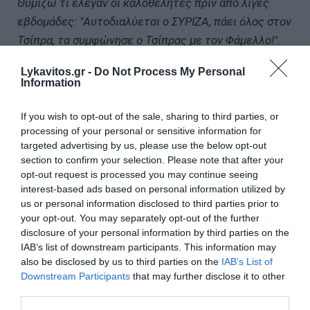
Θυμίζω τι έλεγαν οι καλοθελητές πριν από λίγες
εβδομάδες: "Αυτοδιαλύεται ο ΣΥΡΙΖΑ, πάει όλος στον
Τσίπρα, τα συμφώνησε ο Τσίπρας με τον Φάμελλο!".
Lykavitos.gr -
Do Not Process My Personal
Information
Τώρα που αποδεικνύεται ότι ο μέγας νους Φάμελλος
If you wish to opt-out of the sale, sharing to third parties, or
processing of your personal or sensitive information for
αποφάσισε μόνος του να προτείνει αυτοδιάλυση για
targeted advertising by us, please use the below opt-out
να πιέσει με τετελεσμένη απόφαση τον Τσίπρα να
section to confirm your selection. Please note that after your
τους πάρει όλους en bloc αλλά ο Τσίπρας τούς έριξε
opt-out request is processed you may continue seeing
ένα τεράστιο Χ, τι λένε οι ίδιοι παπαγάλοι: "Πώς είναι
interest-based ads based on personal information utilized by
us or personal information disclosed to third parties prior to
δυνατόν να φτύνει έτσι συνεργάτες χρόνων!".
your opt-out. You may separately opt-out of the further
disclosure of your personal information by third parties on the
IAB’s list of downstream participants. This information may
also be disclosed by us to third parties on the
IAB’s List of
Downstream Participants
that may further disclose it to other
Παιδιά, σας το είπε: Δε σας θέλει. Και σας το έδειξε
third parties.
από νωρίς με τον εξώστη, αλλά η σημειολογία είναι