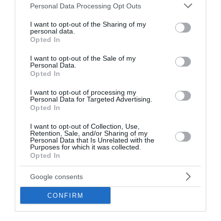
Please note that this website/app uses one or more Google
Personal Data Processing Opt Outs
κάτι άγνωστο σε εσάς, φαίνεται. Αν θέλετε τόσο
services and may gather and store information including but
πολύ, γραφτείτε μέλη και παραμείνετε μέλη όπως
not limited to your visit or usage behaviour. You may click to
I want to opt-out of the Sharing of my
personal data.
κάθε… κοινός θνητός.
grant or deny consent to Google and its third-party tags to
Opted In
use your data for below specified purposes in below Google
consent section.
I want to opt-out of the Sale of my
Personal Data.
Opted In
Πολλοί εύχονται ότι ο Τσίπρας θα κάνει το μεγάλο
I want to opt-out of processing my
Personal Data for Targeted Advertising.
λάθος και στο τέλος θα βάλει όλα αυτά τα ρετάλια
Opted In
υποψήφιους βουλευτές.
I want to opt-out of Collection, Use,
Retention, Sale, and/or Sharing of my
Η δική μου ερώτηση είναι: Πάει καλά, έχει δεκάδες
Personal Data that Is Unrelated with the
Purposes for which it was collected.
νέα στελέχη, μερικά από αυτά γράφουν κιόλας θετικά
Opted In
στην τηλεόραση και στην κοινωνία, άλλα χρειάζονται
Google consents
χρόνο αλλά πάντως δε γεννούν αντιπάθεια. Υπάρχει
κανένας λόγος να «αυτοκτονήσει»;
CONFIRM