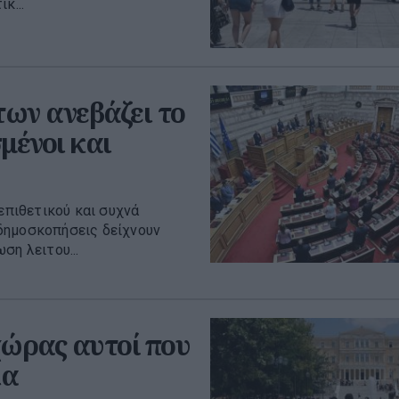
κ...
ων ανεβάζει το
μένοι και
επιθετικού και συχνά
ι δημοσκοπήσεις δείχνουν
ση λειτου...
χώρας αυτοί που
ια