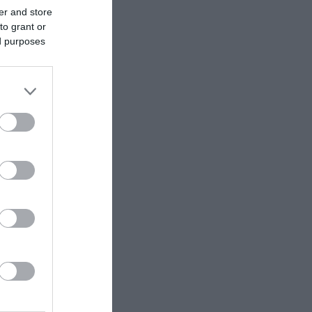
τις
er and store
το
to grant or
ed purposes
άς. Εκεί
 τον