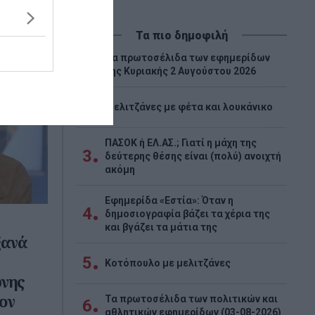
Τα πιο δημοφιλή
Tα πρωτοσέλιδα των εφημερίδων
1
της Κυριακής 2 Αυγούστου 2026
2
Μελιτζάνες με φέτα και λουκάνικο
ΠΑΣΟΚ ή ΕΛ.ΑΣ.; Γιατί η μάχη της
3
δεύτερης θέσης είναι (πολύ) ανοιχτή
ακόμη
Εφημερίδα «Εστία»: Όταν η
4
δημοσιογραφία βάζει τα χέρια της
και βγάζει τα μάτια της
ξανά
5
Κοτόπουλο με μελιτζάνες
ώνης
ον
Τα πρωτοσέλιδα των πολιτικών και
6
αθλητικών εφημερίδων (03-08-2026)