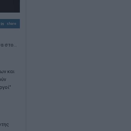
Πίτα με κολοκυθάκια και τυριά
Αντίστροφη μέτρηση για την επέκταση
share
του Μετρό Θεσσαλονίκης – Πότε ανοίγει
α στο...
ων και
ούν
ργοί"
ώτης