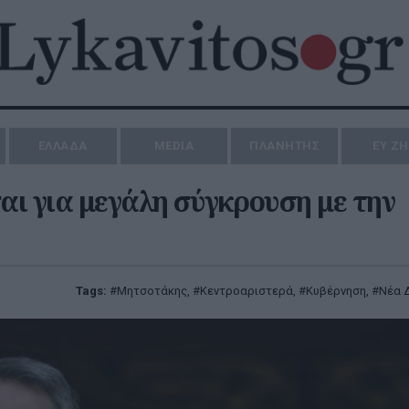
ΕΛΛΑΔΑ
MEDIA
ΠΛΑΝΗΤΗΣ
ΕΥ Ζ
αι για μεγάλη σύγκρουση με την
Tags:
Μητσοτάκης
,
Κεντροαριστερά
,
Κυβέρνηση
,
Νέα 