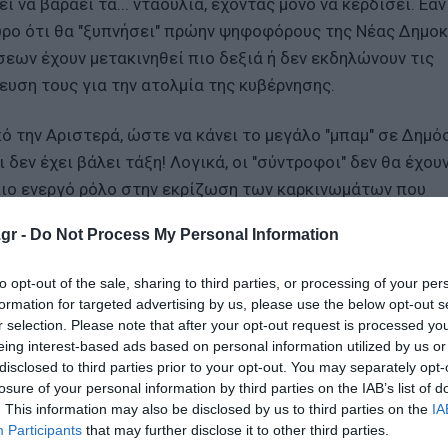
 να βαράει τα... νταούλια, έχοντας μόνο να κερδίσει. Εάν
υρο ότι θα "ξυπνήσει" πρώην ψηφοφόρους της Νέας Δημοκ
εων έχουν μετακινηθεί πιο δεξιά ή δεν εκδηλώνουν τις
υση τους για την ατολμία της κυβέρνησης.
πό την Αριστερά, ώστε να κάνει το μεγάλο "μπαμ" σε Δημό
δεν έχει βάλει τάξη! Λογικά, οι "σύντροφοι" δεν θα έχου
 πιο ενεργό ρόλο στην εκρίζωση των καρκινωμάτων που
οίς υπάρχει σε σχολές αρκετών πανεπιστημίων. Από την ά
gr -
Do Not Process My Personal Information
. γουστάρει να αξιολογηθεί, θεωρείται κάτι απόλυτα φυσ
 τους ελεύθερους επαγγελματίες και τους μισθωτούς του
to opt-out of the sale, sharing to third parties, or processing of your per
 κατάστασης στο Δημόσιο, μόνο ψήφους θα φέρει στη Νέα
formation for targeted advertising by us, please use the below opt-out s
r selection. Please note that after your opt-out request is processed y
eing interest-based ads based on personal information utilized by us or
disclosed to third parties prior to your opt-out. You may separately opt-
k, οι δηλώσεις του κυβερνητικού εκπροσώπου Παύλου Μ
losure of your personal information by third parties on the IAB’s list of
ην κυβέρνηση έχουν αποφασίσει να αφήσουν στην άκρη την
. This information may also be disclosed by us to third parties on the
IA
ρισσότερο την Κεντροαριστερά. Η ...λογική του "κάνω ό,τ
Participants
that may further disclose it to other third parties.