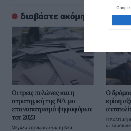
Google 
διαβάστε ακόμη
Οι τρεις πυλώνες και η
Ο δρόμος
στρατηγική της ΝΔ για
κρίση αξ
επαναπατρισμό ψηφοφόρων
αντιπολί
του 2023
Η πολιτική 
οι εσωτερικ
Μεγάλο ζητούμενο για τη Νέα