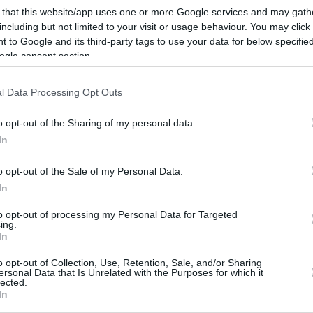
ρνηση, είναι σίγουρο ότι θα αποφέρει σημαντικά οφέλη σ
 that this website/app uses one or more Google services and may gath
ιστική κόπωση και η αξιολόγηση στο Δημόσιο, μαζί με 
including but not limited to your visit or usage behaviour. You may click 
 to Google and its third-party tags to use your data for below specifi
ντρα και μετωπική σύγκρουση με τα κόμματα της Αριστερ
ogle consent section.
σοτάκη! Αρκεί και ο ίδιος ο πρωθυπουργός να έχει έτοιμο
. απίδια!
l Data Processing Opt Outs
o opt-out of the Sharing of my personal data.
In
ά με φόντο την περίοδο Κασσελάκη
o opt-out of the Sale of my Personal Data.
το ΠΑΣΟΚ και την Κεντροαριστερά
In
αδιέξοδο την αντιπολίτευση
to opt-out of processing my Personal Data for Targeted
ing.
In
ο Lykavitos.gr στο Google News
o opt-out of Collection, Use, Retention, Sale, and/or Sharing
ώτοι όλες τις ειδήσεις
ersonal Data that Is Unrelated with the Purposes for which it
lected.
In