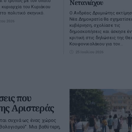
ι ο τρόπος με τον οποίο
Νετανιάχου
η κυριαρχία του Κυριάκου
το πολιτικό σκηνικό.
Ο Ανδρέας Δρυμιώτης εκτίμησ
Νέα Δημοκρατία θα σχηματίσει
του 2026
κυβέρνηση, σχολίασε τις
δημοσκοπήσεις και άσκησε έν
κριτική στις δηλώσεις της Θ
Κουφονικολάκου για τον...
25 Ιουλίου 2026
σεις που
της Αριστεράς
εται συχνά ως ένας χώρος
ρθολογισμού". Μια βαθύτερη,