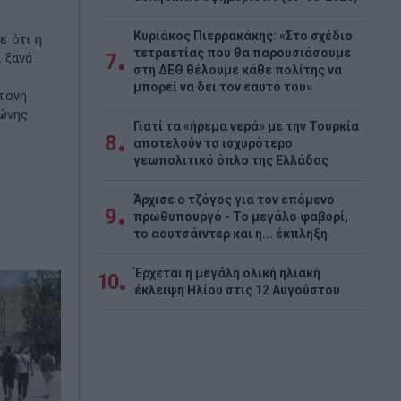
Κυριάκος Πιερρακάκης: «Στο σχέδιο
ε ότι η
τετραετίας που θα παρουσιάσουμε
7
 ξανά
στη ΔΕΘ θέλουμε κάθε πολίτης να
μπορεί να δει τον εαυτό του»
τονη
εώνης
Γιατί τα «ήρεμα νερά» με την Τουρκία
8
αποτελούν το ισχυρότερο
γεωπολιτικό όπλο της Ελλάδας
Άρχισε ο τζόγος για τον επόμενο
9
πρωθυπουργό - Το μεγάλο φαβορί,
το αουτσάιντερ και η... έκπληξη
Έρχεται η μεγάλη ολική ηλιακή
10
έκλειψη Ηλίου στις 12 Αυγούστου