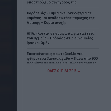
υποστηρίζει ο συνήγορός της
Χαρδαλιάς: «Καμία ανεμογεννήτρια σε
καμένες και αναδασωτέες περιοχές της
Αττικής – Καμία ανοχή»
ΗΠΑ: «Κοντά» σε συμφωνία για τα Στενά
του Ορμούζ – Πρόοδος στις συνομιλίες
Ιράν και Ομάν
Επεκτείνεται η πρωτοβουλία για
φθηνότερα βασικά αγαθά – Πάνω από 900
προϊόντα με μειώσεις τιμών στα σούπερ
μάρκετ
ΟΛΕΣ ΟΙ ΕΙΔΗΣΕΙΣ →
Μποτσουάνα: Ιπποπόταμος καταδίωξε
τουριστικό σκάφος – Το βίντεο που
προκαλεί σοκ
Μεγάλη έξοδος των αδειούχων –
Χιλιάδες ταξιδιώτες εγκαταλείπουν την
Αθήνα