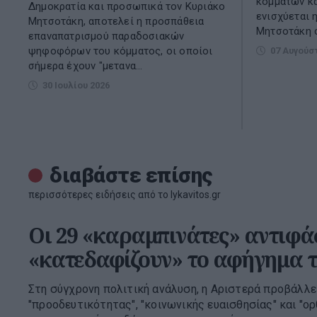
κομμάτων κα
Δημοκρατία και προσωπικά τον Κυριάκο
ενισχύεται 
Μητσοτάκη, αποτελεί η προσπάθεια
Μητσοτάκη σ
επαναπατρισμού παραδοσιακών
ψηφοφόρων του κόμματος, οι οποίοι
07 Αυγούσ
σήμερα έχουν "μετανα...
30 Ιουλίου 2026
διαβάστε επίσης
περισσότερες ειδήσεις από το lykavitos.gr
Οι 29 «καραμπινάτες» αντιφά
«κατεδαφίζουν» το αφήγημα 
Στη σύγχρονη πολιτική ανάλυση, η Αριστερά προβάλλ
"προοδευτικότητας", "κοινωνικής ευαισθησίας" και "ο