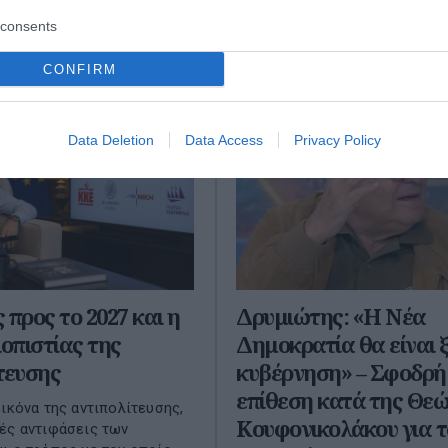
consents
CONFIRM
Data Deletion
Data Access
Privacy Policy
 προς το 2027 και η
Δρυμιώτης: «Η Νέα
ιοπιστίας της
Δημοκρατία θα είναι 
τευσης
κυβέρνηση» – Σφοδρή
επίθεση κατά της Θε
εικόνα της αντιπολίτευσης,
Κουφονικολάκου για τ
ές αντιφάσεις των