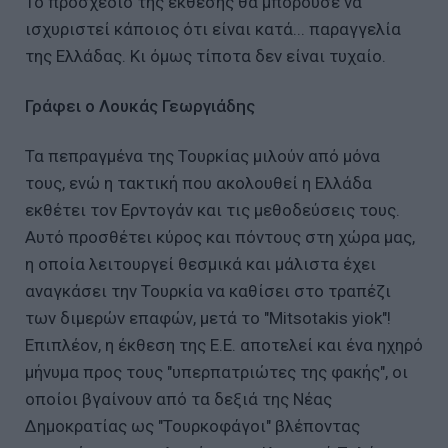
Το προσχέδιο της έκθεσης θα μπορούσε να
ισχυριστεί κάποιος ότι είναι κατά... παραγγελία
της Ελλάδας. Κι όμως τίποτα δεν είναι τυχαίο.
Γράφει ο
Λουκάς Γεωργιάδης
Τα πεπραγμένα της Τουρκίας μιλούν από μόνα
τους, ενώ η τακτική που ακολουθεί η Ελλάδα
εκθέτει τον Ερντογάν και τις μεθοδεύσεις τους.
Αυτό προσθέτει κύρος και πόντους στη χώρα μας,
η οποία λειτουργεί θεσμικά και μάλιστα έχει
αναγκάσει την Τουρκία να καθίσει στο τραπέζι
των διμερών επαφών, μετά το "Mitsotakis yiok"!
Επιπλέον, η έκθεση της Ε.Ε. αποτελεί και ένα ηχηρό
μήνυμα προς τους "υπερπατριώτες της φακής", οι
οποίοι βγαίνουν από τα δεξιά της Νέας
Δημοκρατίας ως "Τουρκοφάγοι" βλέποντας