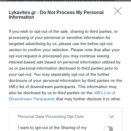
πληρωμή και ποιοι είναι οι δικαιούχοι
Lykavitos.gr -
Do Not Process My Personal
Information
Red Code: Σε κατάσταση κινητοποίησης Αττική, Βοιωτία
και Εύβοια λόγω υψηλού κινδύνου πυρκαγιάς
If you wish to opt-out of the sale, sharing to third parties, or
Γαλλική «ασπίδα» για το καλώδιο Ελλάδας – Κύπρου: Πώς
processing of your personal or sensitive information for
επιχειρείται η επανεκκίνηση του έργου
targeted advertising by us, please use the below opt-out
section to confirm your selection. Please note that after your
Κατσαφάδος: «1.000 ευρώ ανά τετραγωνικό θα δώσουμε
opt-out request is processed you may continue seeing
για να ξαναχτιστούν τα σπίτια»
interest-based ads based on personal information utilized by
us or personal information disclosed to third parties prior to
ΕΟΔΥ: Στα 65 τα κρούσματα του ιού του Δυτικού Νείλου –
your opt-out. You may separately opt-out of the further
Έξι θάνατοι στην Ελλάδα
disclosure of your personal information by third parties on the
IAB’s list of downstream participants. This information may
Αυγερινός: «Η δημοκρατία ανήκει στα μέλη ενός
also be disclosed by us to third parties on the
IAB’s List of
κινήματος και όχι στις προσωπικές φιλοδοξίες»
Downstream Participants
that may further disclose it to other
third parties.
Πατάτες γεμιστές με σπανάκι
Please note that this website/app uses one or more Google
Personal Data Processing Opt Outs
services and may gather and store information including but
Σήμερα το τελευταίο αντίο στον Λάκη Χαλκιά – Η κηδεία
not limited to your visit or usage behaviour. You may click to
I want to opt-out of the Sharing of my
στο Α’ Νεκροταφείο Αθηνών