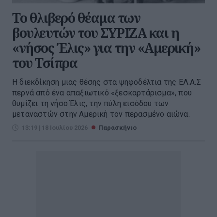
Το θλιβερό θέαμα των
βουλευτών του ΣΥΡΙΖΑ και η
«νήσος Έλις» για την «Αμερική»
του Τσίπρα
Η διεκδίκηση μιας θέσης στα ψηφοδέλτια της ΕΛ.Α.Σ
περνά από ένα απαξιωτικό «ξεσκαρτάρισμα», που
θυμίζει τη νήσο Έλις, την πύλη εισόδου των
μεταναστών στην Αμερική τον περασμένο αιώνα.
13:19 | 18 Ιουλίου 2026
Παρασκήνιο