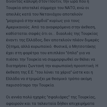
δίνοντας κάλυψη στον Πούτιν, την ώρα που η
Τουρκία αποτελεί σύμμαχο του ΝΑΤΟ, ενώ οι
απειλές κατά του Νετανιάχου αποτελούν
"μαχαιριά στην καρδιά" κυρίως για τους
Αμερικανούς. Από τα αναφερόμενα στην έκθεση,
καθίσταται σαφές ότι οι... διαολιές της Τουρκίας
έναντι της Ελλάδος, δεν αποτελούν πλέον διμερές
ζήτημα, αλλά ευρωπαϊκό. Φυσικά, ο Μητσοτάκης
έχει στη φαρέτρα του επιπλέον "όπλα" για να
πιέσει την Τουρκία να συμμορφωθεί αν θέλει να
διατηρήσει ζωντανή την ευρωπαϊκή προοπτική. Η
έκθεση της Ε.Ε. "του λύνει τα χέρια" ώστε και η
Ελλάδα να στριμώξει με θεσμικό τρόπο ακόμη
περισσότερο την Τουρκία.
Οι εννέα πολύ ηχηρές "σφαλιάρες" της Τουρκίας,
αφαιρούν και τα τελευταία δήθεν επιχειρήματα