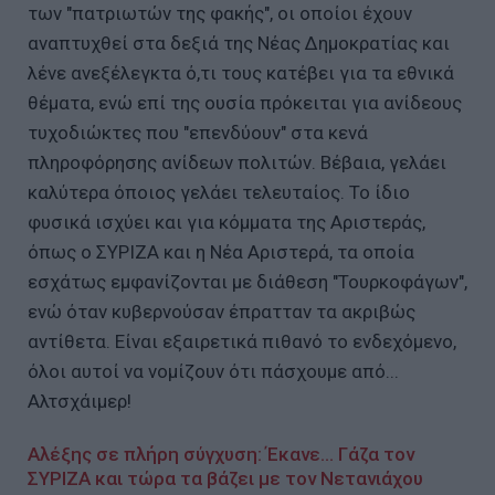
των "πατριωτών της φακής", οι οποίοι έχουν
αναπτυχθεί στα δεξιά της Νέας Δημοκρατίας και
λένε ανεξέλεγκτα ό,τι τους κατέβει για τα εθνικά
θέματα, ενώ επί της ουσία πρόκειται για ανίδεους
τυχοδιώκτες που "επενδύουν" στα κενά
πληροφόρησης ανίδεων πολιτών. Βέβαια, γελάει
καλύτερα όποιος γελάει τελευταίος. Το ίδιο
φυσικά ισχύει και για κόμματα της Αριστεράς,
όπως ο ΣΥΡΙΖΑ και η Νέα Αριστερά, τα οποία
εσχάτως εμφανίζονται με διάθεση "Τουρκοφάγων",
ενώ όταν κυβερνούσαν έπρατταν τα ακριβώς
αντίθετα. Είναι εξαιρετικά πιθανό το ενδεχόμενο,
όλοι αυτοί να νομίζουν ότι πάσχουμε από...
Αλτσχάιμερ!
Αλέξης σε πλήρη σύγχυση: Έκανε... Γάζα τον
ΣΥΡΙΖΑ και τώρα τα βάζει με τον Νετανιάχου