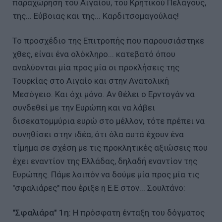
παραχώρηση του Αιγαίου, του Κρητικού Πελάγους,
της... Εύβοιας και της... Καρδιτσομαγούλας!
Το προσχέδιο της Επιτροπής που παρουσιάστηκε
χθες, είναι ένα ολόκληρο... κατεβατό όπου
αναλύονται μία προς μία οι προκλήσεις της
Τουρκίας στο Αιγαίο και στην Ανατολική
Μεσόγειο. Και όχι μόνο. Αν θέλει ο Ερντογάν να
συνδεθεί με την Ευρώπη και να λάβει
δισεκατομμύρια ευρώ στο μέλλον, τότε πρέπει να
συνηθίσει στην ιδέα, ότι όλα αυτά έχουν ένα
τίμημα σε σχέση με τις προκλητικές αξιώσεις που
έχει εναντίον της Ελλάδας, δηλαδή εναντίον της
Ευρώπης. Πάμε λοιπόν να δούμε μία προς μία τις
"σφαλιάρες" που έριξε η Ε.Ε στον... Σουλτάνο:
"Σφαλιάρα" 1η
: H πρόσφατη ένταξη του δόγματος