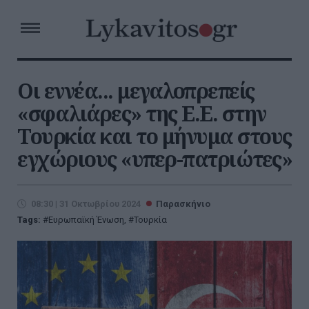
Οι εννέα... μεγαλοπρεπείς
«σφαλιάρες» της Ε.Ε. στην
Τουρκία και το μήνυμα στους
εγχώριους «υπερ-πατριώτες»
08:30 | 31 Οκτωβρίου 2024
Παρασκήνιο
Tags:
Ευρωπαϊκή Ένωση
,
Τουρκία