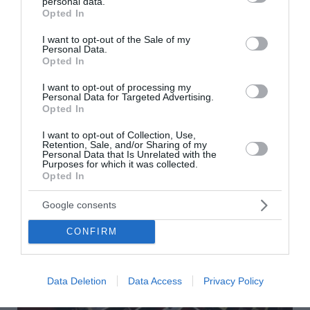
personal data.
grant or deny consent to Google and its third-party tags to
Opted In
use your data for below specified purposes in below Google
Marfin: Κλιμάκιο της ΕΛ.ΑΣ. σήμερα παραλαμβάνει τη
consent section.
46χρονη από τη Βρετανία
I want to opt-out of the Sale of my
Personal Data.
Opted In
ΟΛΕΣ ΟΙ ΕΙΔΗΣΕΙΣ →
I want to opt-out of processing my
Personal Data for Targeted Advertising.
διαβάστε ακόμη
Opted In
I want to opt-out of Collection, Use,
Retention, Sale, and/or Sharing of my
Personal Data that Is Unrelated with the
Purposes for which it was collected.
Opted In
Google consents
CONFIRM
Data Deletion
Data Access
Privacy Policy