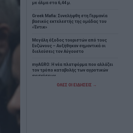
με άλμα στα 6,44 μ.
Greek Mafia: Συνελήφθη στη Γερμανία
βασικός εκτελεστής της ομάδας του
«Έντικ»
Μεγάλη έξοδος τουριστών από τους
Ευζώνους – Αυξήθηκαν σημαντικά οι
διελεύσεις τον Αύγουστο
myAGRO: Η νέα πλατφόρμα που αλλάζει
τον τρόπο καταβολής των αγροτικών
ενισχύσεων
ΟΛΕΣ ΟΙ ΕΙΔΗΣΕΙΣ →
Σενάριο «βόμβα» με Ρόδρι: Θέλει
Μπαρτσελόνα – Συνεχίζονται οι
διαπραγματεύσεις με τη Σίτι
Ζέστη και ισχυροί βοριάδες συνθέτουν
επικίνδυνο σκηνικό για πυρκαγιές
Τουρκία, Σαουδική Αραβία και Πακιστάν