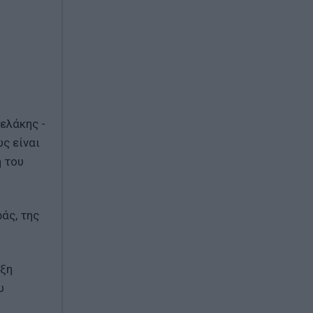
ελάκης -
ς είναι
 του
άς, της
έξη
υ