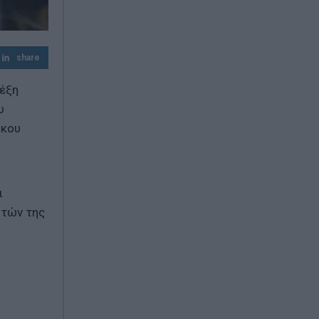
ενισχύουν τη στρατιωτική τους
συνεργασία
Πάνω από 100 κατοικίες με σοβαρές
share
ζημιές στο Πόρτο Γερμενό – Τι
προβλέπεται για τις αποζημιώσεις
λέξη
υ
ίκου
ι
ητών της