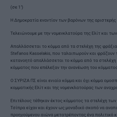
(σε 1')
Η Δημοκρατία εναντίον των βαρόνων της αριστερής 
Τελειώνουμε με την νομενκλατούρα της Ελίτ και τω
Απαλλάσσεται το κόμμα από τα στελέχη της φράξι
Stefanos Kasselakis, που ταλαιπωρούν και φράζουν 
κατανοητό απαλλάσσεται το κόμμα από τα στελέχη 
κόμματος που επέλεξαν την ανανέωση του κόμματος
Ο ΣΥΡΙΖΑ ΠΣ είναι ενιαίο κόμμα και όχι κόμμα ομοσ
κομματικής Ελίτ και της νομενκλατούρας των αναχρ
Επιτέλους τέθηκαν έκτος κόμματος τα στελέχη των
Τσίπρα είχαν και έχουν ως μοναδικό σκοπό να αναπ
προηγούμενου αιώνα μετατρέποντας ένα πολιτικό 