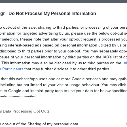
ονόμευσης των στελεχών της φράξιας και αυτό φάνηκε στ
gr -
Do Not Process My Personal Information
κλογές της Τοπικής Αυτοδιοίκησης.
to opt-out of the sale, sharing to third parties, or processing of your per
formation for targeted advertising by us, please use the below opt-out s
r selection. Please note that after your opt-out request is processed y
eing interest-based ads based on personal information utilized by us or
ρόεδρος του κόμματος και εκπρόσωπος των μελών και τ
disclosed to third parties prior to your opt-out. You may separately opt-
 τα δεδομένα, να αντιπαρατεθεί της νεοφιλελεύθερης πολ
losure of your personal information by third parties on the IAB’s list of
την ΝΔ Μητσοτάκη και όχι για να περιφράξει το κόμμα μ
. This information may also be disclosed by us to third parties on the
IA
Participants
that may further disclose it to other third parties.
ν τους από μια άλλη εποχή.
 that this website/app uses one or more Google services and may gath
α και σκοπό έχει να κυβερνήσει τον τόπο για να υπερασπ
including but not limited to your visit or usage behaviour. You may click 
 to Google and its third-party tags to use your data for below specifi
ων στελεχών που έχουν αποκοπεί από την κοινωνία κατηγ
ogle consent section.
l Data Processing Opt Outs
ια να νικήσουμε».
o opt-out of the Sharing of my personal data.