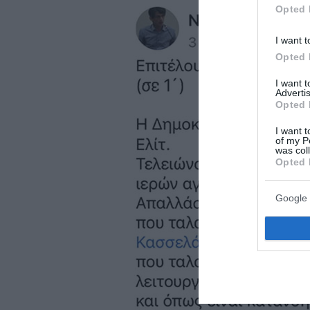
Opted 
I want t
Opted 
I want 
Advertis
Opted 
I want t
of my P
was col
Opted 
Google 