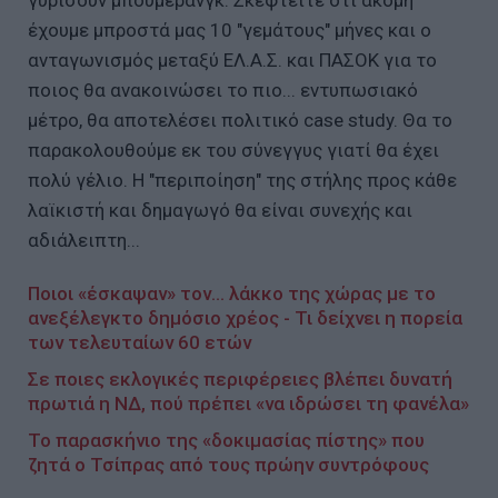
γυρίσουν μπούμερανγκ. Σκεφτείτε ότι ακόμη
έχουμε μπροστά μας 10 "γεμάτους" μήνες και ο
ανταγωνισμός μεταξύ ΕΛ.Α.Σ. και ΠΑΣΟΚ για το
ποιος θα ανακοινώσει το πιο... εντυπωσιακό
μέτρο, θα αποτελέσει πολιτικό case study. Θα το
παρακολουθούμε εκ του σύνεγγυς γιατί θα έχει
πολύ γέλιο. Η "περιποίηση" της στήλης προς κάθε
λαϊκιστή και δημαγωγό θα είναι συνεχής και
αδιάλειπτη...
Ποιοι «έσκαψαν» τον... λάκκο της χώρας με το
ανεξέλεγκτο δημόσιο χρέος - Τι δείχνει η πορεία
των τελευταίων 60 ετών
Σε ποιες εκλογικές περιφέρειες βλέπει δυνατή
πρωτιά η ΝΔ, πού πρέπει «να ιδρώσει τη φανέλα»
Το παρασκήνιο της «δοκιμασίας πίστης» που
ζητά ο Τσίπρας από τους πρώην συντρόφους