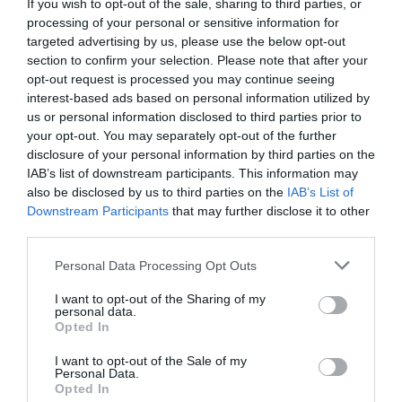
If you wish to opt-out of the sale, sharing to third parties, or
processing of your personal or sensitive information for
Για παράδειγμα, η εξαγγελία Ανδρουλάκη
targeted advertising by us, please use the below opt-out
αποδεικνύεται πολύ πρόχειρη, έχοντας μόνο το
section to confirm your selection. Please note that after your
στοιχείο του εντυπωσιασμού. Θα ήταν σοβαρή
opt-out request is processed you may continue seeing
interest-based ads based on personal information utilized by
εφόσον γινόταν προετοιμασία εβδομάδων ή και
us or personal information disclosed to third parties prior to
μηνών. Αυτό προϋποθέτει αναλυτική συζήτηση με
your opt-out. You may separately opt-out of the further
τα υπουργεία Εθνικής Οικονομίας-Οικονομικών και
disclosure of your personal information by third parties on the
Μεταφορών-Υποδομών, διάλογο με τα αστικά
IAB’s list of downstream participants. This information may
also be disclosed by us to third parties on the
IAB’s List of
ΚΤΕΛ της περιφέρειας και σοβαρούς
Downstream Participants
that may further disclose it to other
εκπροσώπους φορέων, μακριά από κομματικές
third parties.
αγκυλώσεις και "επαναστατικές γυμναστικές".
Please note that this website/app uses one or more Google
Personal Data Processing Opt Outs
Προφανώς, οι διαδικασίες αυτές παρακάμφθηκαν
services and may gather and store information including but
για χάρη ενός "πυροτεχνήματος" που έγινε δυνατός
not limited to your visit or usage behaviour. You may click to
I want to opt-out of the Sharing of my
personal data.
τίτλος στα δελτία ειδήσεων και στα sites! Αν
grant or deny consent to Google and its third-party tags to
Opted In
use your data for below specified purposes in below Google
κάποιος πολιτικός ξεκινήσει μια πορεία προς τον
consent section.
I want to opt-out of the Sale of my
λαϊκισμό και τη δημαγωγία, αυτός είναι ένας
Personal Data.
Opted In
δρόμος χωρίς επιστροφή. Ειδικά στη σημερινή