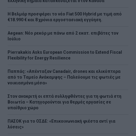
ελληνική σημαία κατασκευάζεται στον Καναδά
Η Βελμάρ προσφέρει τo νέο Fiat 500 Hybrid με τιμή από
€18.990 € και 8 χρόνια εργοστασιακή εγγύηση.
Aegean: Νέο ρεκόρ με πάνω από 2 εκατ. επιβάτες τον
Ιούλιο
Pierrakakis Asks European Commission to Extend Fiscal
Flexibility for Energy Resilience
Παππάς: «Απένταξαν Canadair, drones και ελικόπτερα
από το Ταμείο Ανάκαμψης – Παλεύουμε τις φωτιές με
νοικιασμένα μέσα»
Στον ανακριτή οι επτά συλληφθέντες για τη φωτιά στη
Βοιωτία – Κατηγορούνται για θερμές εργασίες σε
υπαίθριο χώρο
ΠΑΣΟΚ για το ΟΣΔΕ: «Επικοινωνιακή φιέστα αντί για
λύσεις»