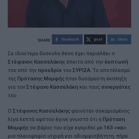
facebook
post
share
Σε ιδιαίτερα δύσκολη θέση έχει περιέλθει ο
Στέφανος Κασσελάκης
έπειτα από την
έκπτωσή
του από την
προεδρία
του
ΣΥΡΙΖΑ.
Το αποτέλεσμα
της
Πρότασης Μομφής
ήταν δυσάρεστη έκπληξη
για τον
Στέφανο Κασσελάκη
και τους
συνεργάτες
του.
Ο
Στέφανος Κασσελάκης
φαινόταν σοκαρισμένος
λίγα λεπτά αφότου έγινε γνωστό ότι η
Πρόταση
Μομφής
σε βάρος του είχε εγκριθεί με
163 «ναι»
μια πλειοψηφία ισχυρή και αδιαμφισβήτητη, πήρε