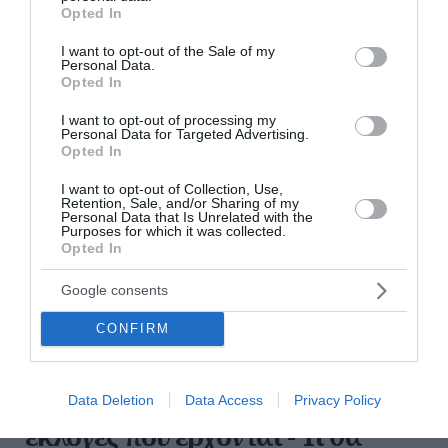
grant or deny consent to Google and its third-party tags to
Opted In
16:00 | 25 Ιουλίου 2026
Παρασκήνιο
use your data for below specified purposes in below Google
consent section.
I want to opt-out of the Sale of my
Personal Data.
Opted In
I want to opt-out of processing my
Personal Data for Targeted Advertising.
Opted In
I want to opt-out of Collection, Use,
Retention, Sale, and/or Sharing of my
Personal Data that Is Unrelated with the
Purposes for which it was collected.
Opted In
Google consents
CONFIRM
Ομόλογα, μετοχές, ακίνητα και
επενδύσεις: Τι διακυβεύεται στις
Data Deletion
Data Access
Privacy Policy
εκλογές που έρχονται - Τι θα