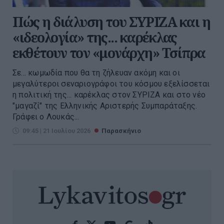
Πώς η διάλυση του ΣΥΡΙΖΑ και η
«ιδεολογία» της... καρέκλας
εκθέτουν τον «μονάρχη» Τσίπρα
Σε... κωμωδία που θα τη ζήλευαν ακόμη και οι
μεγαλύτεροι σεναριογράφοι του κόσμου εξελίσσεται
η πολιτική της... καρέκλας στον ΣΥΡΙΖΑ και στο νέο
"μαγαζί" της Ελληνικής Αριστερής Συμπαράταξης.
Γράφει ο Λουκάς...
09:45 | 21 Ιουλίου 2026
Παρασκήνιο