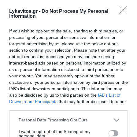
Lykavitos.gr -
Do Not Process My Personal
Information
If you wish to opt-out of the sale, sharing to third parties, or
processing of your personal or sensitive information for
targeted advertising by us, please use the below opt-out
section to confirm your selection. Please note that after your
Δρυμιώτης: «Η Νέα Δημοκρατία
opt-out request is processed you may continue seeing
θα είναι ξανά κυβέρνηση» –
interest-based ads based on personal information utilized by
us or personal information disclosed to third parties prior to
Σφοδρή επίθεση κατά της
your opt-out. You may separately opt-out of the further
Θεώνης Κουφονικολάκου για τον
disclosure of your personal information by third parties on the
IAB’s list of downstream participants. This information may
Νετανιάχου
also be disclosed by us to third parties on the
IAB’s List of
Downstream Participants
that may further disclose it to other
Ο Ανδρέας Δρυμιώτης εκτίμησε ότι η Νέα
third parties.
Δημοκρατία θα σχηματίσει ξανά κυβέρνηση,
σχολίασε τις δημοσκοπήσεις και άσκησε έντονη
Please note that this website/app uses one or more Google
Personal Data Processing Opt Outs
services and may gather and store information including but
κριτική στις δηλώσεις της Θεώνης Κουφονικολάκου
not limited to your visit or usage behaviour. You may click to
I want to opt-out of the Sharing of my
για τον Μπενιαμίν Νετανιάχου.
personal data.