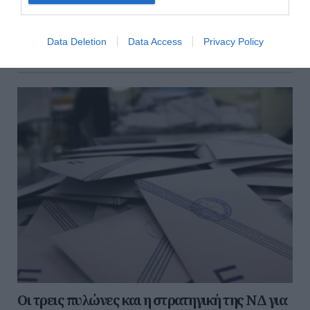
προσελκύει επενδύσεις, αναβαθμίζει την αποτρεπτική
της ισχύ και αξιοποιεί την οικονομική διπλωματία για να
διαμορφώσει νέες ισορροπίε...
Data Deletion
Data Access
Privacy Policy
05 Αυγούστου 2026
Οι τρεις πυλώνες και η στρατηγική της ΝΔ για