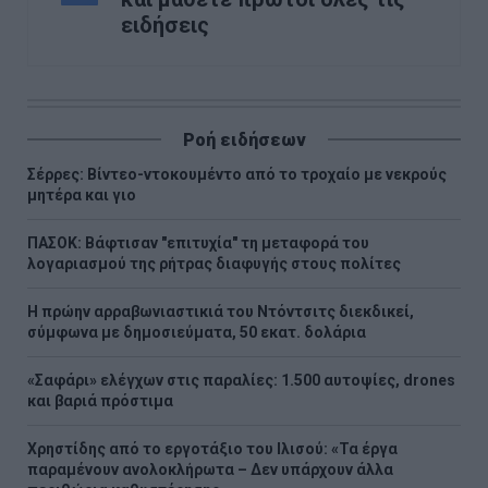
ειδήσεις
Ροή ειδήσεων
Σέρρες: Βίντεο-ντοκουμέντο από το τροχαίο με νεκρούς
μητέρα και γιο
ΠΑΣΟΚ: Βάφτισαν "επιτυχία" τη μεταφορά του
λογαριασμού της ρήτρας διαφυγής στους πολίτες
Η πρώην αρραβωνιαστικιά του Ντόντσιτς διεκδικεί,
σύμφωνα με δημοσιεύματα, 50 εκατ. δολάρια
«Σαφάρι» ελέγχων στις παραλίες: 1.500 αυτοψίες, drones
και βαριά πρόστιμα
Χρηστίδης από το εργοτάξιο του Ιλισού: «Τα έργα
παραμένουν ανολοκλήρωτα – Δεν υπάρχουν άλλα