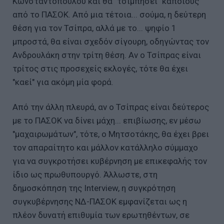
Κωνσταντοπούλου και θα "τσιμπήσει" κάποιους
από το ΠΑΣΟΚ. Από μια τέτοια... σούμα, η δεύτερη
θέση για τον Τσίπρα, αλλά με το... ψηφίο 1
μπροστά, θα είναι σχεδόν σίγουρη, οδηγώντας τον
Ανδρουλάκη στην τρίτη θέση. Αν ο Τσίπρας είναι
τρίτος στις προσεχείς εκλογές, τότε θα έχει
"καεί" για ακόμη μία φορά.
Από την άλλη πλευρά, αν ο Τσίπρας είναι δεύτερος
με το ΠΑΣΟΚ να δίνει μάχη... επιβίωσης, εν μέσω
"μαχαιρωμάτων", τότε, ο Μητσοτάκης, θα έχει βρει
τον απαραίτητο και μάλλον κατάλληλο σύμμαχο
για να συγκροτήσει κυβέρνηση με επικεφαλής τον
ίδιο ως πρωθυπουργό. Άλλωστε, στη
δημοσκόπηση της Interview, η συγκρότηση
συγκυβέρνησης ΝΔ-ΠΑΣΟΚ εμφανίζεται ως η
πλέον δυνατή επιθυμία των ερωτηθέντων, σε