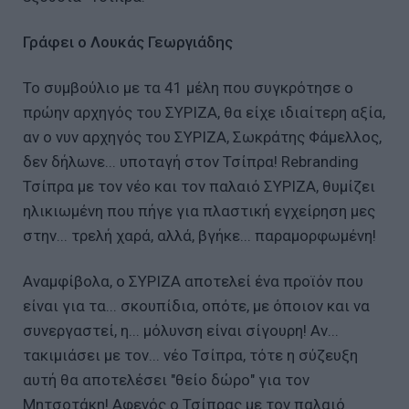
Γράφει ο Λουκάς Γεωργιάδης
Το συμβούλιο με τα 41 μέλη που συγκρότησε ο
πρώην αρχηγός του ΣΥΡΙΖΑ, θα είχε ιδιαίτερη αξία,
αν ο νυν αρχηγός του ΣΥΡΙΖΑ, Σωκράτης Φάμελλος,
δεν δήλωνε... υποταγή στον Τσίπρα! Rebranding
Τσίπρα με τον νέο και τον παλαιό ΣΥΡΙΖΑ, θυμίζει
ηλικιωμένη που πήγε για πλαστική εγχείρηση μες
στην... τρελή χαρά, αλλά, βγήκε... παραμορφωμένη!
Αναμφίβολα, ο ΣΥΡΙΖΑ αποτελεί ένα προϊόν που
είναι για τα... σκουπίδια, οπότε, με όποιον και να
συνεργαστεί, η... μόλυνση είναι σίγουρη! Αν...
τακιμιάσει με τον... νέο Τσίπρα, τότε η σύζευξη
αυτή θα αποτελέσει "θείο δώρο" για τον
Μητσοτάκη! Αφενός ο Τσίπρας με τον παλαιό