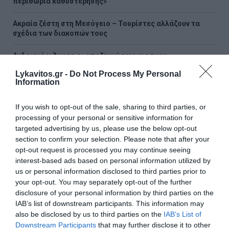
περιθώρια καθυστέρησης»
Ακραία ζέστη στη Μεσόγειο – Τουρίστες αλλάζουν τα
σχέδια των διακοπών τους
Ανδριανός: Άμεσα οι αποζημιώσεις για τους
πυρόπληκτους αγρότες
Lykavitos.gr -
Do Not Process My Personal
Information
Μανιάτης: 140 παρεμβάσεις, 850 τροπολογίες και
ερωτήσεις στον απολογισμό του δεύτερου έτους στο
If you wish to opt-out of the sale, sharing to third parties, or
Ευρωκοινοβούλιο
processing of your personal or sensitive information for
targeted advertising by us, please use the below opt-out
Ο δρόμος προς το 2027 και η κρίση αξιοπιστίας της
section to confirm your selection. Please note that after your
αντιπολίτευσης
opt-out request is processed you may continue seeing
interest-based ads based on personal information utilized by
Τάκης Θεοδωρικάκος: «Συμβάλλουμε στην εθνική
us or personal information disclosed to third parties prior to
ασφάλεια της πατρίδας μας με νέο αναπτυξιακό
καθεστώς για την Άμυνα»
your opt-out. You may separately opt-out of the further
disclosure of your personal information by third parties on the
IAB’s list of downstream participants. This information may
ΟΛΕΣ ΟΙ ΕΙΔΗΣΕΙΣ →
also be disclosed by us to third parties on the
IAB’s List of
Downstream Participants
that may further disclose it to other