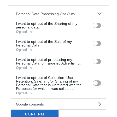
διαβάστε ακόμη
third parties.
Please note that this website/app uses one or more Google
Personal Data Processing Opt Outs
services and may gather and store information including but
not limited to your visit or usage behaviour. You may click to
I want to opt-out of the Sharing of my
personal data.
grant or deny consent to Google and its third-party tags to
Opted In
use your data for below specified purposes in below Google
consent section.
I want to opt-out of the Sale of my
Personal Data.
Opted In
I want to opt-out of processing my
Personal Data for Targeted Advertising.
Opted In
I want to opt-out of Collection, Use,
Retention, Sale, and/or Sharing of my
Personal Data that Is Unrelated with the
Purposes for which it was collected.
Γιατί τα «ήρεμα νερά» με την Τουρκία
Opted In
αποτελούν το ισχυρότερο γεωπολιτικό όπλο
της Ελλάδας
Google consents
Πώς η Ελλάδα ενισχύει τη γεωπολιτική της θέση,
CONFIRM