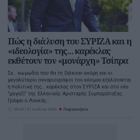
Πώς η διάλυση του ΣΥΡΙΖΑ και η
«ιδεολογία» της... καρέκλας
εκθέτουν τον «μονάρχη» Τσίπρα
Σε... κωμωδία που θα τη ζήλευαν ακόμη και οι
μεγαλύτεροι σεναριογράφοι του κόσμου εξελίσσεται
η πολιτική της... καρέκλας στον ΣΥΡΙΖΑ και στο νέο
"μαγαζί" της Ελληνικής Αριστερής Συμπαράταξης.
Γράφει ο Λουκάς...
09:45 | 21 Ιουλίου 2026
Παρασκήνιο