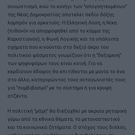
συνωστισμό, ενώ το κυνήγι των "απογοητευμένων"
της Νέας Δημοκρατίας αποτελεί πεδίο δόξης
λαμπρόν για αρκετούς. Η Ελληνική Λύση, η Νίκη
(πιθανόν να απορροφηθεί από το κόμμα της
Καρυστιανού), η Φωνή Λογικής και τα υπόλοιπα
σχήματα που κινούνται στο δεξιό άκρο του
πολιτικού φάσματος γνωρίζουν ότι η "δεξαμενή"
των ψηφοφόρων τους είναι κοινή. Για να
κερδίσουν έδαφος θα επιτίθενται με μανία το ένα
στο άλλο, κατηγορώντας τους ανταγωνιστές τους
για "συμβιβασμό" με το σύστημα ή για κρυφή
ατζέντα.
Η πολιτική "μάχη" θα διεξαχθεί με ακραία ρητορική
γύρω από τα εθνικά θέματα, το μεταναστευτικό
και τα κοινωνικά ζητήματα. Ο στόχος τους διπλός,