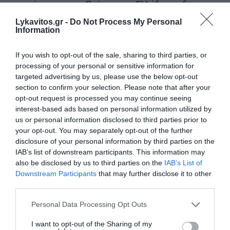
εκπρόσωπο του... Πούτιν στην Ελλάδα και δεν
βλέπει με καλό... μάτι τα "ρωσικά χαρακτηριστικά"
Lykavitos.gr -
Do Not Process My Personal
Information
του κόμματος της. Επιπλέον, πρόβλημα θα έχει και
η Λατινοπούλου, ενώ ο Νατσιός, βλέποντας ότι
If you wish to opt-out of the sale, sharing to third parties, or
είναι τελειωμένος από την επόμενη Βουλή, θα
processing of your personal or sensitive information for
επιδιώξει να βρει μια... καρέκλα δίπλα στην
targeted advertising by us, please use the below opt-out
Καρυστιανού! Δεν υπάρχει αμφιβολία ότι θα
section to confirm your selection. Please note that after your
opt-out request is processed you may continue seeing
έχουμε πολλά αμφίρροπα "ματς" στα... play offs και
interest-based ads based on personal information utilized by
κάθε πρόβλεψη στο πλαίσιο του "πολιτικού
us or personal information disclosed to third parties prior to
στοιχηματισμού" είναι παρακινδυνευμένη...
your opt-out. You may separately opt-out of the further
disclosure of your personal information by third parties on the
IAB’s list of downstream participants. This information may
Ρυθμιστής και... διαιτητής ο Μητσοτάκης!
also be disclosed by us to third parties on the
IAB’s List of
Downstream Participants
that may further disclose it to other
Οι αρχηγοί των κομμάτων της αντιπολίτευσης
third parties.
αναμένεται να κινηθούν μεταξύ εκνευρισμού και
Please note that this website/app uses one or more Google
Personal Data Processing Opt Outs
τοξικής χυδαιότητας, οπότε, ένα τέτοιο κλίμα
services and may gather and store information including but
είναι σαφές ότι ευνοεί τον Μητσοτάκη και τη Νέα
not limited to your visit or usage behaviour. You may click to
I want to opt-out of the Sharing of my