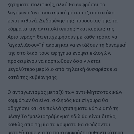
ζητήματα πολιτικής, αλλά θα εκφράσει το
λεγόμενο "αντισυστημικό μέτωπο", οπότε όλα
είναι πιθανά. Δεδομένης της παρουσίας της, τα
κόμματα της αντιπολίτευσης –και κυρίως της
Αριστεράς– θα επιχειρήσουν με κάθε τρόπο να
"αγκαλιάσουν" ή ακόμη και να εντάξουν τη δυναμική
της στο δικό τους αφήγημα ενόψει εκλογών,
προκειμένου να καρπωθούν όσο γίνεται
μεγαλύτερο μερίδιο από τη λαϊκή δυσαρέσκεια
κατά της κυβέρνησης.
Ο ανταγωνισμός μεταξύ των αντι-Μητσοτακικών
κομμάτων θα είναι σκληρός και σίγουρα θα
οδηγήσει και σε πολλά χτυπήματα κάτω από τη
μέση! Το "μαλλιοτράβηγμα" εδώ θα είναι διπλό,
καθώς από τη μία τα κόμματα θα σφάζονται
μεταξύ τους για το ποιο εκφράζει αυθεντικότερα