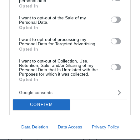
personal data.
Δημοκρατία.
grant or deny consent to Google and its third-party tags to
Opted In
use your data for below specified purposes in below Google
consent section.
I want to opt-out of the Sale of my
Τη στιγμή που οι άλλοι θα αλληλοβρίζονται ή θα
Personal Data.
προσπαθούν να βάλουν τρικλοποδιές ο ένας στον
Opted In
άλλον, ο Μητσοτάκης θα αποκτά μεγαλύτερο ηθικό
I want to opt-out of processing my
βάρος ως θεσμικός εγγυητής του μέτρου και της
Personal Data for Targeted Advertising.
Opted In
σοβαρότητας στο πολιτικό σύστημα. Ο
Πρωθυπουργός θα είναι ο... διαιτητής, ενώ θα
I want to opt-out of Collection, Use,
Retention, Sale, and/or Sharing of my
υπογραμμίζει διαρκώς το αφήγημα της
Personal Data that Is Unrelated with the
Purposes for which it was collected.
κυβερνητικής σταθερότητας σε συνδυασμό με το
Opted In
μπάχαλο στο αντι-κυβερνητικό τσίρκο! Το Μέγαρο
Google consents
Μαξίμου θα χρησιμοποιήσει αυτό το σκηνικό του
χάους ως το απόλυτο προεκλογικό του "όπλο". Το
CONFIRM
μήνυμα προς τους πολίτες θα είναι απλό,
ξεκάθαρο και κωδικοποιημένα έχει ως εξής:
Data Deletion
Data Access
Privacy Policy
"Δείτε τους. Δεν μπορούν να συνεννοηθούν ούτε
μεταξύ τους, πώς θέλετε να κυβερνήσουν τη