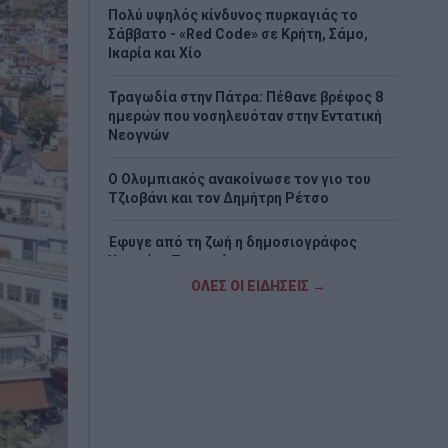
Πολύ υψηλός κίνδυνος πυρκαγιάς το
Σάββατο - «Red Code» σε Κρήτη, Σάμο,
Ικαρία και Χίο
Τραγωδία στην Πάτρα: Πέθανε βρέφος 8
ημερών που νοσηλευόταν στην Εντατική
Νεογνών
O Ολυμπιακός ανακοίνωσε τον γιο του
Τζιοβάνι και τον Δημήτρη Ρέτσο
Έφυγε από τη ζωή η δημοσιογράφος
Χριστίνα Πιτουρά
ΟΛΕΣ ΟΙ ΕΙΔΗΣΕΙΣ →
Τέλος ο Κωνσταντίνος Ζούλας από τον
ΣΚΑΪ
Νίκος Ρωμανός: «Η αντιπολίτευση
διαστρεβλώνει τα στοιχεία του ΟΟΣΑ – Το
διαθέσιμο εισόδημα των νοικοκυριών
αυξήθηκε 17,1% από το 2019»