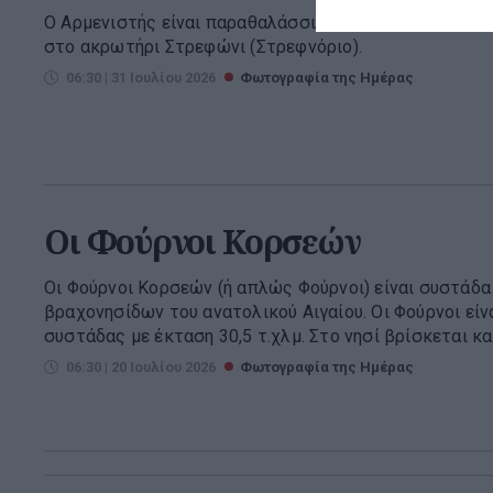
Ο Αρμενιστής είναι παραθαλάσσιο χωριό και παραλία 
στο ακρωτήρι Στρεφώνι (Στρεφνόριο).
06:30 | 31 Ιουλίου 2026
Φωτογραφία της Ημέρας
Οι Φούρνοι Κορσεών
Οι Φούρνοι Κορσεών (ή απλώς Φούρνοι) είναι συστάδα
βραχονησίδων του ανατολικού Αιγαίου. Οι Φούρνοι είν
συστάδας με έκταση 30,5 τ.χλμ. Στο νησί βρίσκεται και
06:30 | 20 Ιουλίου 2026
Φωτογραφία της Ημέρας