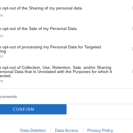
 2026
05 Αυγούστου 2026
o opt-out of the Sharing of my personal data.
In
o opt-out of the Sale of my Personal Data.
In
to opt-out of processing my Personal Data for Targeted
ing.
In
ισμός της Σκύρου και
o opt-out of Collection, Use, Retention, Sale, and/or Sharing
ersonal Data that Is Unrelated with the Purposes for which it
ν χρόνο.
lected.
In
consents
CONFIRM
Data Deletion
Data Access
Privacy Policy