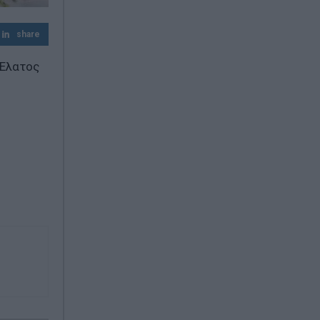
Πανσέληνος Αυγούστου: Ανοιχτά και με
ελεύθερη είσοδο μουσεία, αρχαιολογικοί
share
χώροι και μνημεία
 Έλατος