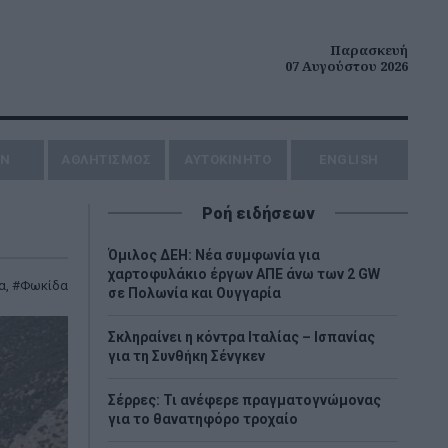
Παρασκευή
07 Αυγούστου 2026
ΗΝ
ΑΘΛΗΤΙΣΜΟΣ
AYTOKINHTO
ENGLISH
Ροή ειδήσεων
Όμιλος ΔΕΗ: Νέα συμφωνία για
χαρτοφυλάκιο έργων ΑΠΕ άνω των 2 GW
α
,
Φωκίδα
σε Πολωνία και Ουγγαρία
Σκληραίνει η κόντρα Ιταλίας – Ισπανίας
για τη Συνθήκη Σένγκεν
Σέρρες: Τι ανέφερε πραγματογνώμονας
για το θανατηφόρο τροχαίο