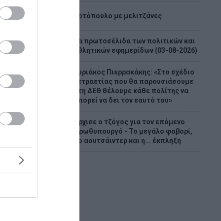
7
Κοτόπουλο με μελιτζάνες
Τα πρωτοσέλιδα των πολιτικών και
8
αθλητικών εφημερίδων (03-08-2026)
Κυριάκος Πιερρακάκης: «Στο σχέδιο
τετραετίας που θα παρουσιάσουμε
9
στη ΔΕΘ θέλουμε κάθε πολίτης να
μπορεί να δει τον εαυτό του»
Άρχισε ο τζόγος για τον επόμενο
10
πρωθυπουργό - Το μεγάλο φαβορί,
το αουτσάιντερ και η... έκπληξη