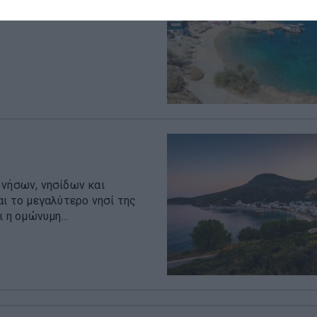
της Ικαρίας. Βρίσκεται πάνω
 νήσων, νησίδων και
αι το μεγαλύτερο νησί της
 η ομώνυμη...