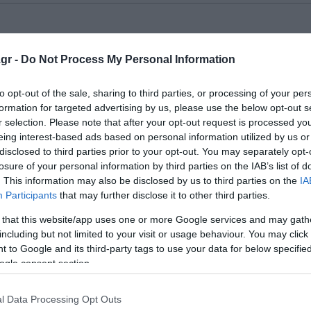
gr -
Do Not Process My Personal Information
to opt-out of the sale, sharing to third parties, or processing of your per
formation for targeted advertising by us, please use the below opt-out s
r selection. Please note that after your opt-out request is processed y
eing interest-based ads based on personal information utilized by us or
disclosed to third parties prior to your opt-out. You may separately opt-
losure of your personal information by third parties on the IAB’s list of
. This information may also be disclosed by us to third parties on the
IA
Participants
that may further disclose it to other third parties.
Κήρυκος Ικαρίας
H Ικαρία
 that this website/app uses one or more Google services and may gath
υκος είναι πρωτεύουσα και
Η Ικαρία είναι νησί του ανατο
including but not limited to your visit or usage behaviour. You may click 
υο λιμάνια της Ικαρίας.
Αιγαίου. Το νησί υπάγεται στη
 to Google and its third-party tags to use your data for below specifi
ομώνυμης δημοτικής
Περιφέρεια Βορείου Αιγαίου κ
ogle consent section.
και δημοτικής ενότητας και
στον νομό Σάμου. Πρωτεύουσα
καρίας, της περιφερειακής
κύριο λιμάνι του είναι ο Άγιο
l Data Processing Opt Outs
στη ν...