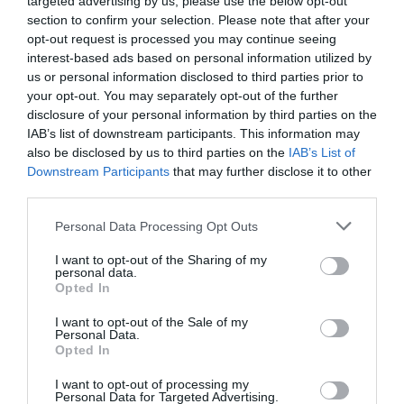
targeted advertising by us, please use the below opt-out
ΟΛΕΣ ΟΙ ΕΙΔΗΣΕΙΣ →
section to confirm your selection. Please note that after your
διαβάστε ακόμη
opt-out request is processed you may continue seeing
interest-based ads based on personal information utilized by
us or personal information disclosed to third parties prior to
your opt-out. You may separately opt-out of the further
disclosure of your personal information by third parties on the
IAB’s list of downstream participants. This information may
also be disclosed by us to third parties on the
IAB’s List of
Downstream Participants
that may further disclose it to other
third parties.
Please note that this website/app uses one or more Google
Personal Data Processing Opt Outs
services and may gather and store information including but
not limited to your visit or usage behaviour. You may click to
I want to opt-out of the Sharing of my
personal data.
grant or deny consent to Google and its third-party tags to
Opted In
use your data for below specified purposes in below Google
consent section.
I want to opt-out of the Sale of my
Personal Data.
Opted In
O Αρμενιστής Ικαρίας
I want to opt-out of processing my
Ο Αρμενιστής είναι παραθαλάσσιο χωριό και παραλία της
Personal Data for Targeted Advertising.