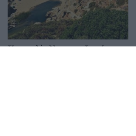
H παραλία Νας στην Ικαρία
Η Νας βρίσκεται στα βόρεια της Ικαρίας και
θεωρείται η πιο επικίνδυνη παραλία της Ελλάδας. Για
αυτό τον λόγο είναι και μοναδική που διαθέτει σχοινί
ασφαλείας προκειμένου να μπορούν οι τολμηροί
λουόμενοι που την...
06:30 | 30 Ιουλίου 2026
Φωτογραφία της Ημέρας