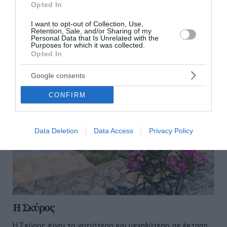
Ικαρίας. Βρίσκεται πάνω στο ακρωτήρι Στρεφώνι
Opted In
(Στρεφνόριο).
I want to opt-out of Collection, Use,
31 Ιουλίου 2026
Retention, Sale, and/or Sharing of my
Personal Data that Is Unrelated with the
Purposes for which it was collected.
Opted In
Google consents
CONFIRM
Data Deletion
Data Access
Privacy Policy
Η Σκύρος
Η Σκύρος είναι το νοτιότερο και μεγαλύτερο σε έκταση